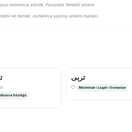
apça osmanlıca sözlük. Farsçada Terebbî anlamı
-i Osmani - Ahmed Vefik paşa - تربی Terebbî ne demek. osmanlıca yazılışı anlamı manası..
تربی
ت
bi
Müntehab-ı Lugat-ı Osmaniye
dhouse Sözlüğü