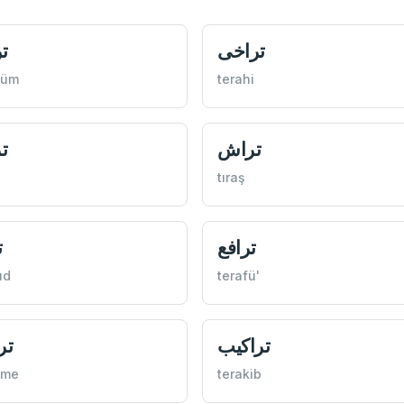
تراخی
ت
cüm
terahi
تراش
ت
tıraş
ترافع
ت
ud
terafü'
تراكيب
تر
ime
terakib