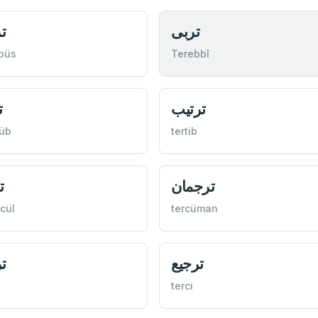
تربی
ت
büs
Terebbî
ترتيب
ت
tüb
tertib
ترجمان
ت
cül
tercüman
ترجيع
ت
terci