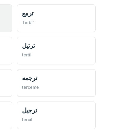
تربيع
Terbî'
ترتيل
tertil
ترجمه
terceme
ترجيل
tercil