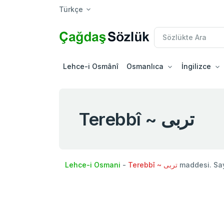
Türkçe
Lehce-i Osmânî
Osmanlıca
İngilizce
Terebbî ~ تربی
Lehce-i Osmani
-
Terebbî ~ تربی
maddesi. Sa