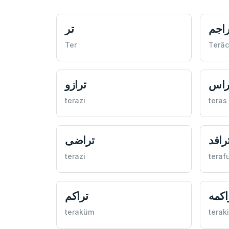
راجم
تر
Ter
Terâ
راس
ترازو
terazi
teras
رافد
تراضی
terazi
teraf
اكمه
تراكم
teraküm
terak