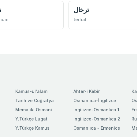
ترخال
ت
hhum
terhal
Kamus-ul'alam
Ahter-i Kebir
Ka
Tarih ve Coğrafya
Osmanlıca-İngilizce
Os
Memaliki Osmani
İngilizce-Osmanlıca 1
Fr
Y.Türkçe Lugat
İngilizce-Osmanlıca 2
Ru
Y.Türkçe Kamus
Osmanlıca - Ermenice
Me