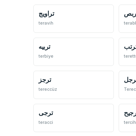
ربص
تراويج
teravih
terab
رتب
تربيه
terbiye
teret
رجل
ترجز
tereccüz
Terec
رجيح
ترجی
teracci
tercih