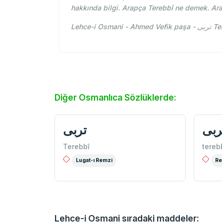
hakkında bilgi. Arapça Terebbî ne demek. Ar
Lehce
Diğer Osmanlıca Sözlüklerde:
ربی
تربی
Terebbî
tereb
Lugat-ı Remzi
Re
Lehce-i Osmani sıradaki maddeler: