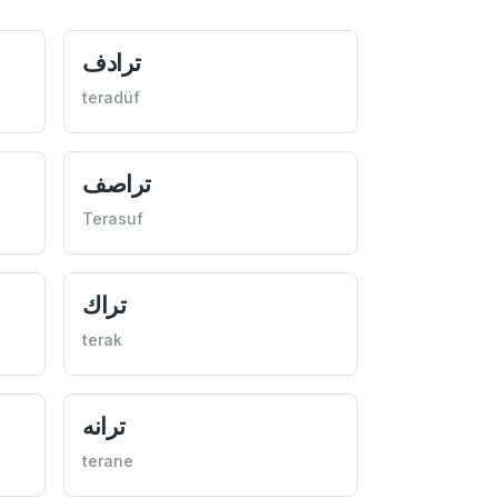
ترادف
teradüf
تراصف
Terasuf
تراك
terak
ترانه
terane