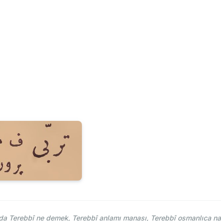
a Terebbî ne demek, Terebbî anlamı manası, Terebbî osmanlıca nası