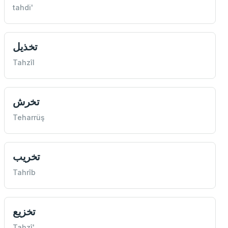
tahdi'
تخذيل
Tahzîl
تخرش
Teharrüş
تخريب
Tahrîb
تخزيع
Tahzî'