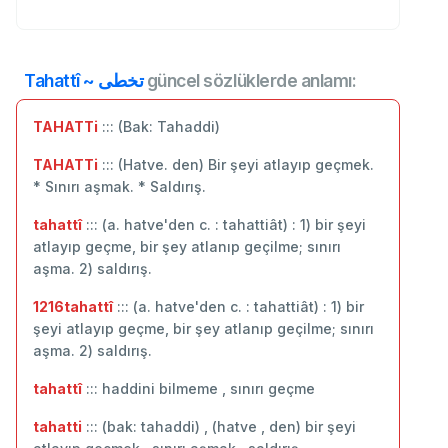
Tahattî ~ تخطی
güncel sözlüklerde anlamı:
TAHATTi
::: (Bak: Tahaddi)
TAHATTi
::: (Hatve. den) Bir şeyi atlayıp geçmek.
* Sınırı aşmak. * Saldırış.
tahattî
::: (a. hatve'den c. : tahattiât) : 1) bir şeyi
atlayıp geçme, bir şey atlanıp geçilme; sınırı
aşma. 2) saldırış.
1216tahattî
::: (a. hatve'den c. : tahattiât) : 1) bir
şeyi atlayıp geçme, bir şey atlanıp geçilme; sınırı
aşma. 2) saldırış.
tahattî
::: haddini bilmeme , sınırı geçme
tahatti
::: (bak: tahaddi) , (hatve , den) bir şeyi