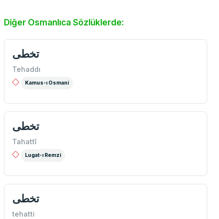
Diğer Osmanlıca Sözlüklerde:
تخطی
Tehaddı
Kamus-ı Osmani
تخطی
Tahattî
Lugat-ı Remzi
تخطی
tehatti