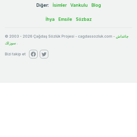
Diğer:
İsimler
Vankulu
Blog
İhya
Emsile
Sözbaz
© 2003
-
2026
Çağdaş Sözlük Projesi - cagdassozluk.com -
چاغداش
سوزلك
.
Bizi takip et