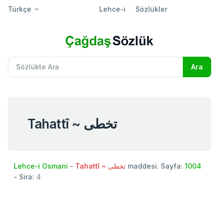
Türkçe
Lehce-i
Sözlükler
Tahattî ~ تخطی
Lehce-i Osmani
-
Tahattî ~ تخطی
maddesi. Sayfa:
1004
- Sira:
4