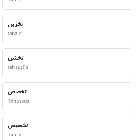
تخزين
tahzin
تخشن
tehaşşün
تخصص
Tehassus
تخصيص
Tahsis