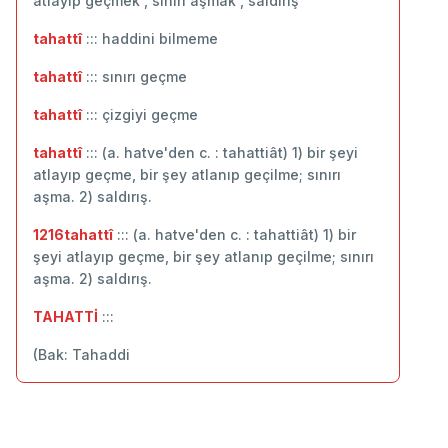
atlayıp geçmek , sınırı aşmak , saldırış
tahattî
::: ‬haddini bilmeme
tahattî
::: sınırı geçme
tahattî
::: çizgiyi geçme
tahattî
::: (a. hatve'den c. : tahattiât) 1) bir şeyi
atlayıp geçme, bir şey atlanıp geçilme; sınırı
aşma. 2) saldırış.
1216tahattî
::: (a. hatve'den c. : tahattiât) 1) bir
şeyi atlayıp geçme, bir şey atlanıp geçilme; sınırı
aşma. 2) saldırış.
TAHATTİ
:::
(Bak: Tahaddi