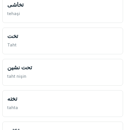
تخاشی
tehaşi
تخت
Taht
تحت نشين
taht nişin
تخته
tahta
تختيم