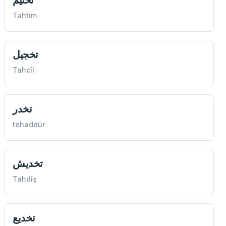
Tahtim
تخجيل
Tahcîl
تخدر
tehaddür
تخديش
Tahdîş
تخدیع