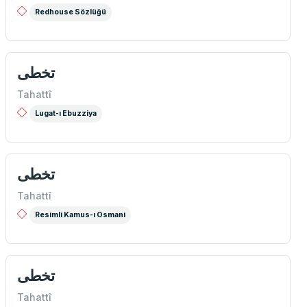
Redhouse Sözlüğü
تخطی
Tahattî
Lugat-ı Ebuzziya
تخطی
Tahattî
Resimli Kamus-ı Osmani
تخطی
Tahattî