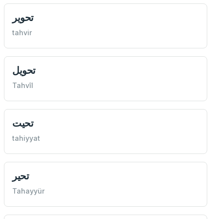
تحوير
tahvir
تحويل
Tahvîl
تحيت
tahiyyat
تحير
Tahayyür