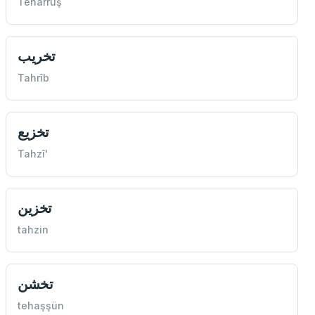
Teharrüş
تخريب
Tahrîb
تخزيع
Tahzî'
تخزين
tahzin
تخشن
tehaşşün