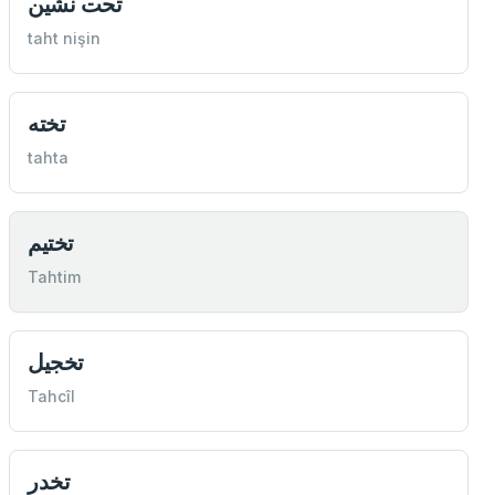
تحت نشين
taht nişin
تخته
tahta
تختيم
Tahtim
تخجيل
Tahcîl
تخدر