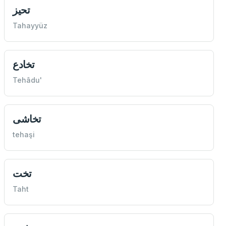
تحيز
Tahayyüz
تخادع
Tehâdu'
تخاشی
tehaşi
تخت
Taht