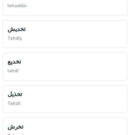
tehaddür
تخديش
Tahdîş
تخدیع
tahdi'
تخذيل
Tahzîl
تخرش