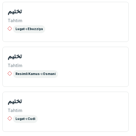
تختيم
Tahtim
Lugat-ı Ebuzziya
تختيم
Tahtîm
Resimli Kamus-ı Osmani
تختيم
Tahtim
Lugat-ı Cudi