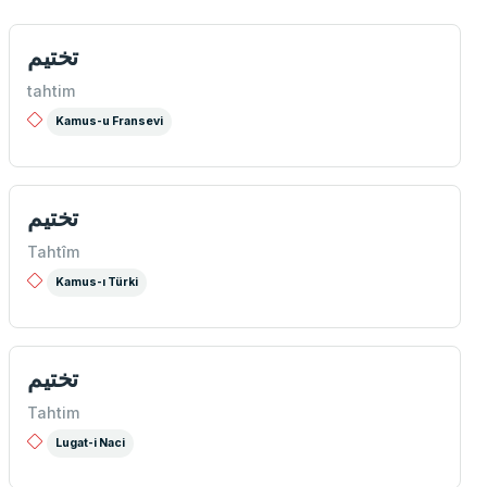
تختیم
tahtim
Kamus-u Fransevi
تختيم
Tahtîm
Kamus-ı Türki
تختيم
Tahtim
Lugat-i Naci