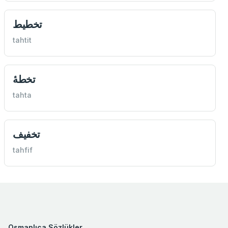
تخطیط
tahtit
tahta
تخفيف
tahfif
Osmanlıca Sözlükler