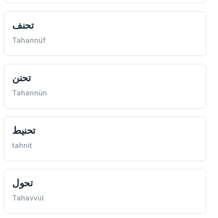
تحنف
Tahannüf
تحنن
Tahannün
تحنيط
tahnit
تحول
Tahavvül