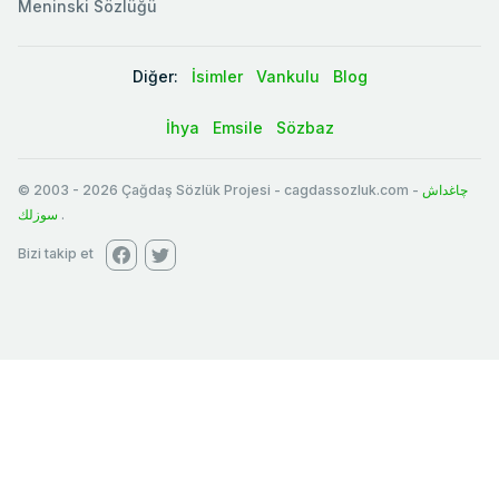
Meninski Sözlüğü
Diğer:
İsimler
Vankulu
Blog
İhya
Emsile
Sözbaz
© 2003
-
2026
Çağdaş Sözlük Projesi - cagdassozluk.com -
چاغداش
سوزلك
.
Bizi takip et