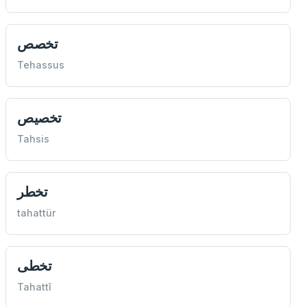
تخصص
Tehassus
تخصيص
Tahsis
تخطر
tahattür
تخطی
Tahattî