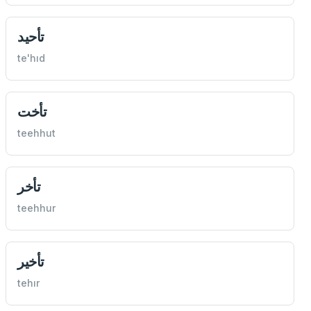
تأحيد
te'hıd
تأخت
teehhut
تأخر
teehhur
تأخير
tehır