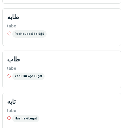
طابه
tabe
Redhouse Sözlüğü
طاب
tabe
Yeni Türkçe Lugat
تابه
tabe
Hazine-i Lûgat