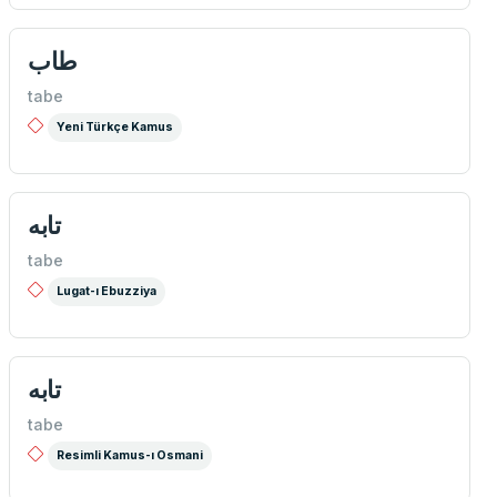
طاب
tabe
Yeni Türkçe Kamus
تابه
tabe
Lugat-ı Ebuzziya
تابه
tabe
Resimli Kamus-ı Osmani