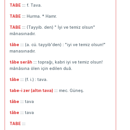
TABE
::: f. Tava.
TABE
::: Hurma. * Hamr.
TABE
::: (Tayyib. den) " İyi ve temiz olsun"
mânasınadır.
tâbe
::: (a. cü. tayyib'den) : "iyi ve temiz olsun!"
manasınadır.
tâbe serâh
::: toprağı, kabri iyi ve temiz olsun!
mânâsına ölen için edilen duâ.
tâbe
::: (f. i.) : tava.
tabe-i zer (altın tava)
::: mec. Güneş.
tâbe
::: tava
tâbe
::: ‬tava
TABE
:::