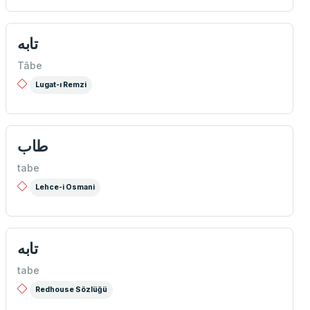
تابه
Tâbe
Lugat-ı Remzi
طاب
tabe
Lehce-i Osmani
تابه
tabe
Redhouse Sözlüğü