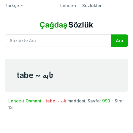
Türkçe
Lehce-i
Sözlükler
tabe ~ تابه
Lehce-i Osmani
-
tabe ~ تابه
maddesi. Sayfa:
993
- Sira:
13