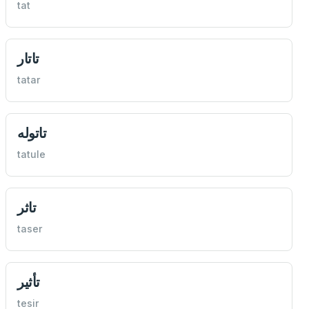
tat
تاتار
tatar
تاتوله
tatule
تاثر
taser
تأثير
tesir