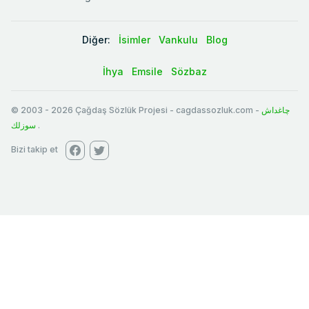
Diğer:
İsimler
Vankulu
Blog
İhya
Emsile
Sözbaz
© 2003
-
2026
Çağdaş Sözlük Projesi - cagdassozluk.com -
چاغداش
سوزلك
.
Bizi takip et