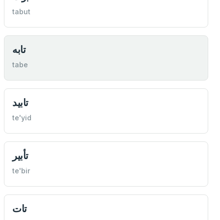
tabut
تابه
tabe
تابيد
te'yid
تأبير
te'bir
تات