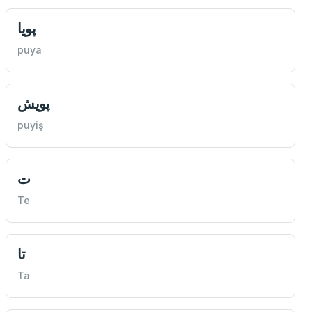
پويا
puya
پويش
puyiş
ت
Te
تا
Ta