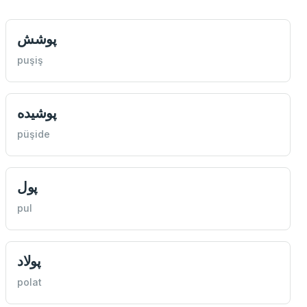
پوشش
puşiş
پوشيده
püşide
پول
pul
پولاد
polat