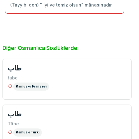
(Tayyib. den) " İyi ve temiz olsun" mânasınadır
Diğer Osmanlıca Sözlüklerde:
طاب
tabe
Kamus-u Fransevi
طاب
Tâbe
Kamus-ı Türki