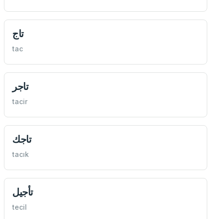
تاج
tac
تاجر
tacir
تاجك
tacık
تأجيل
tecil