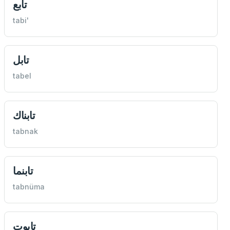
تابع
tabi'
تابل
tabel
تابناك
tabnak
تابنما
tabnüma
تابوت