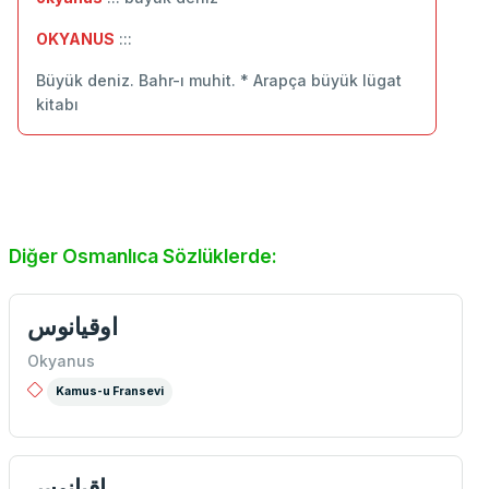
OKYANUS
:::
Büyük deniz. Bahr-ı muhit. * Arapça büyük lügat
kitabı
Diğer Osmanlıca Sözlüklerde:
اوقيانوس
Okyanus
Kamus-u Fransevi
اقيانوس