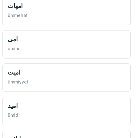
امهات
ümmehat
امی
ümmi
اميت
ümmiyyet
اميد
ümid