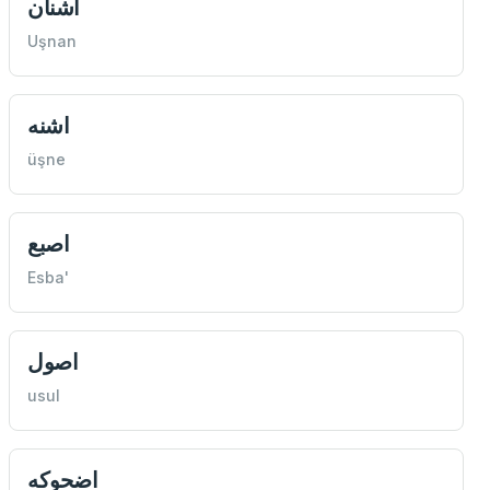
اشنان
Uşnan
اشنه
üşne
اصبع
Esba'
اصول
usul
اضحوكه