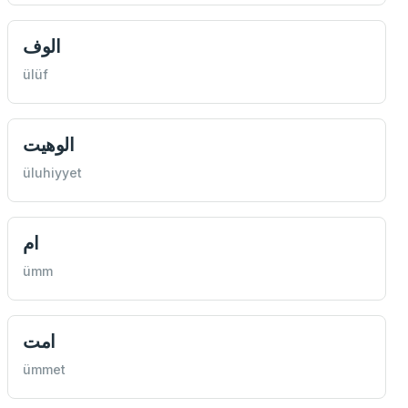
الوف
ülüf
الوهیت
üluhiyyet
ام
ümm
امت
ümmet