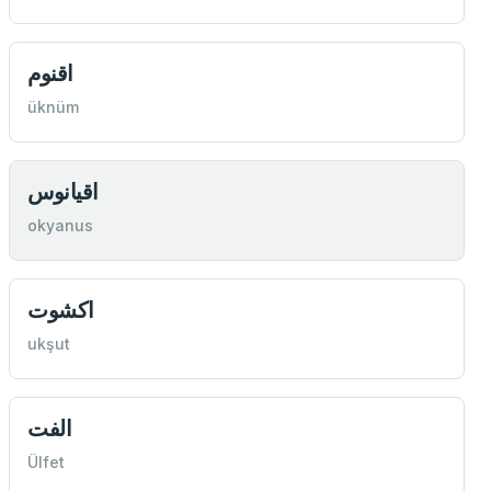
اقنوم
üknüm
اقيانوس
okyanus
اكشوت
ukşut
الفت
Ülfet