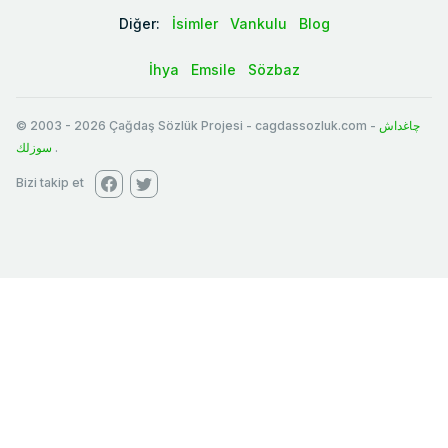
Diğer:
İsimler
Vankulu
Blog
İhya
Emsile
Sözbaz
© 2003
-
2026
Çağdaş Sözlük Projesi - cagdassozluk.com -
چاغداش
سوزلك
.
Bizi takip et