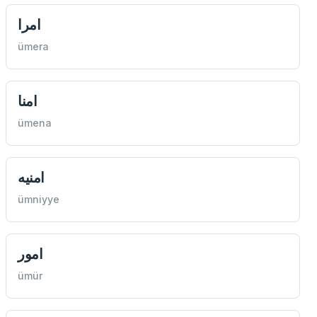
امرا
ümera
امنا
ümena
امنيه
ümniyye
امور
ümür