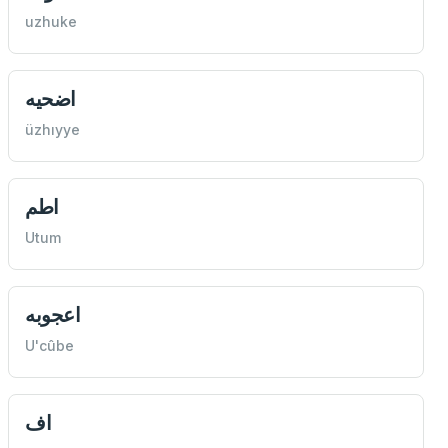
uzhuke
اضحيه
üzhıyye
اطم
Utum
اعجوبه
U'cûbe
اف