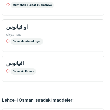
Müntehab-ı Lugat-ı Osmaniye
او قیانوس
okyanus
Osmanlıca İmla Lügati
اقيانوس
Osmani - Rumca
Lehce-i Osmani sıradaki maddeler: