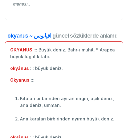
manası..
okyanus ~ اقيانوس
güncel sözlüklerde anlamı:
OKYANUS
::: Büyük deniz. Bahr-ı muhit. * Arapça
büyük lügat kitabı.
okyânus
::: büyük deniz.
Okyanus
:::
Kıtaları birbirinden ayıran engin, açık deniz,
ana deniz, umman.
Ana karaları birbirinden ayıran büyük deniz.
okyânus
::: büyük deniz