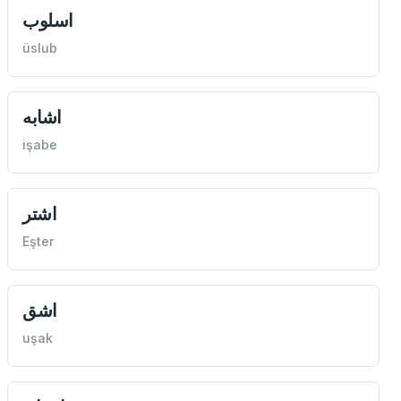
اسلوب
üslub
اشابه
işabe
اشتر
Eşter
اشق
uşak