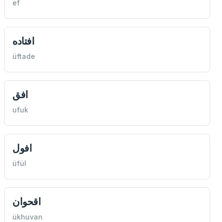
ef
افتاده
üftade
افق
ufuk
افول
üfül
اقحوان
ükhuvan