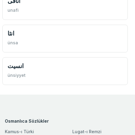
انافی
unafi
انثا
ünsa
انسيت
ünsiyyet
Osmanlıca Sözlükler
Kamus-ı Türki
Lugat-ı Remzi