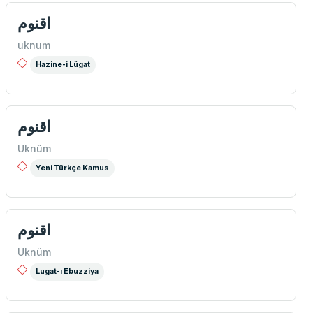
اقنوم
uknum
Hazine-i Lûgat
اقنوم
Uknûm
Yeni Türkçe Kamus
اقنوم
Uknüm
Lugat-ı Ebuzziya