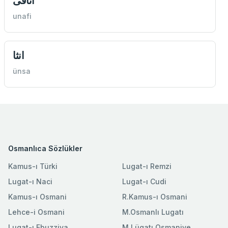
انافی
unafi
انثا
ünsa
Osmanlıca Sözlükler
Kamus-ı Türki
Lugat-ı Remzi
Lugat-ı Naci
Lugat-ı Cudi
Kamus-ı Osmani
R.Kamus-ı Osmani
Lehce-i Osmani
M.Osmanlı Lugatı
Lugat-ı Ebuzziya
M.Lügatı Osmaniye