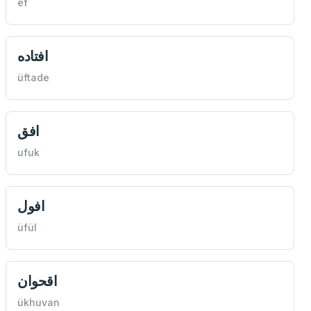
ef
افتاده
üftade
افق
ufuk
افول
üfül
اقحوان
ükhuvan