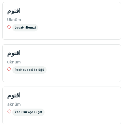
اقنوم
Uknûm
Lugat-ı Remzi
اقنوم
uknum
Redhouse Sözlüğü
اقنوم
aknüm
Yeni Türkçe Lugat