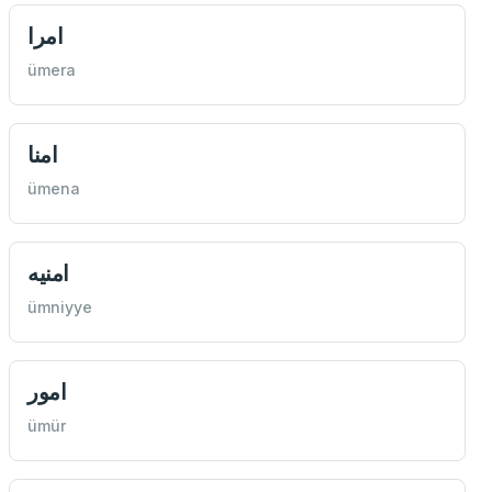
امرا
ümera
امنا
ümena
امنيه
ümniyye
امور
ümür