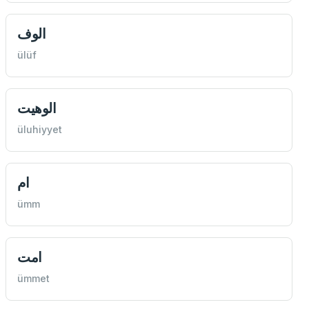
الوف
ülüf
الوهیت
üluhiyyet
ام
ümm
امت
ümmet