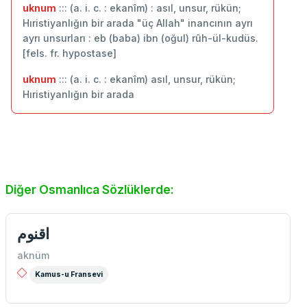
uknum
::: (a. i. c. : ekanîm) : asıl, unsur, rükün;
Hıristiyanlığın bir arada "üç Allah" inancının ayrı
ayrı unsurları : eb (baba) ibn (oğul) rûh-ül-kudüs.
[fels. fr. hypostase]
uknum
::: (a. i. c. : ekanîm) asıl, unsur, rükün;
Hıristiyanlığın bir arada
Diğer Osmanlıca Sözlüklerde:
اقنوم
aknüm
Kamus-u Fransevi