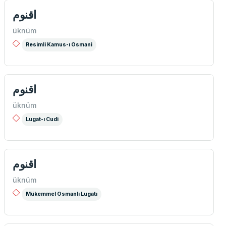
اقنوم
üknüm
Resimli Kamus-ı Osmani
اقنوم
üknüm
Lugat-ı Cudi
اقنوم
üknüm
Mükemmel Osmanlı Lugatı