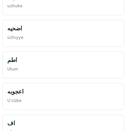
uzhuke
اضحيه
üzhıyye
اطم
Utum
اعجوبه
U'cûbe
اف