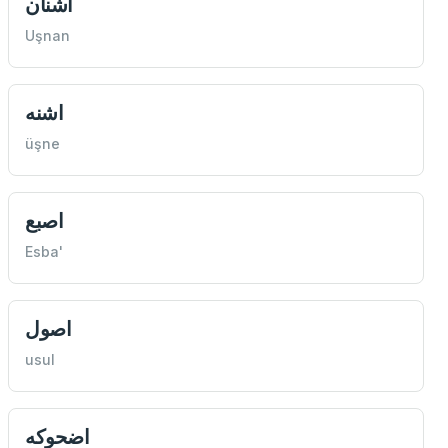
اشنان
Uşnan
اشنه
üşne
اصبع
Esba'
اصول
usul
اضحوكه