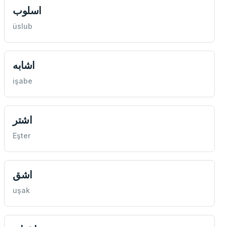
اسلوب
üslub
اشابه
işabe
اشتر
Eşter
اشق
uşak