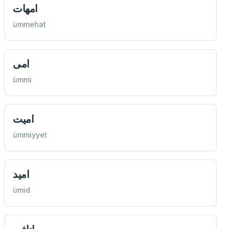
امهات
ümmehat
امی
ümmi
اميت
ümmiyyet
اميد
ümid