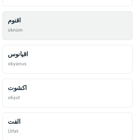
اقنوم
üknüm
اقيانوس
okyanus
اكشوت
ukşut
الفت
Ülfet