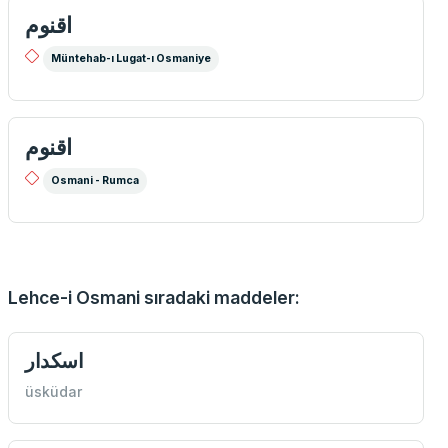
اقنوم
Müntehab-ı Lugat-ı Osmaniye
اقنوم
Osmani - Rumca
Lehce-i Osmani sıradaki maddeler:
اسكدار
üsküdar