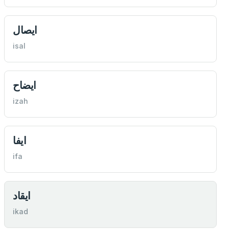
ايصال
isal
ايضاح
izah
ايفا
ifa
ايقاد
ikad