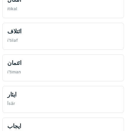
itikal
ائتلاف
i'tilaf
ائتمان
i'timan
ايثار
Îsâr
ايجاب