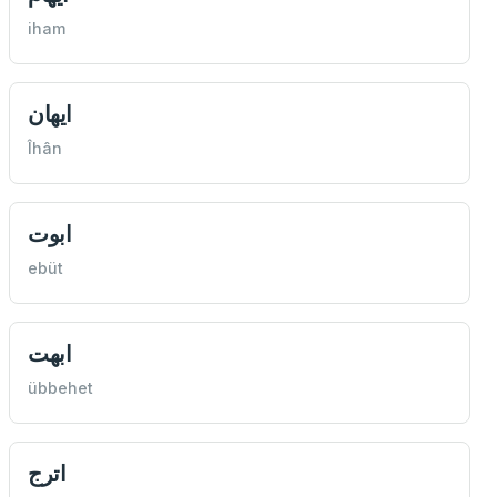
iham
ايهان
Îhân
ابوت
ebüt
ابهت
übbehet
اترج