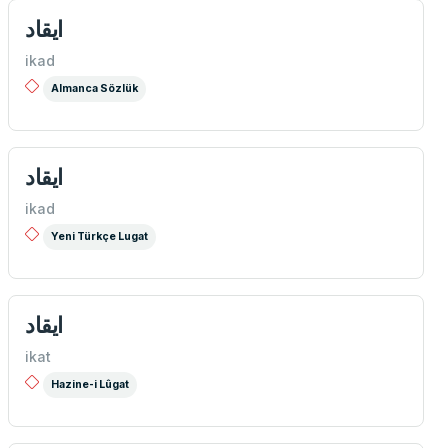
ایقاد
ikad
Almanca Sözlük
ايقاد
ikad
Yeni Türkçe Lugat
ايقاد
ikat
Hazine-i Lûgat