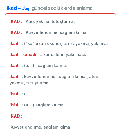
ikad ~ ايقاد
güncel sözlüklerde anlamı:
iKAD
::: Ateş yakma, tutuşturma.
iKAD
::: Kuvvetlendirme, sağlam kılma.
îkad
::: ("ka" uzun okunur, a. i.) : yakma, yakılma.
îkad-ı kanâdil
::: kandillerin yakılması.
îkâd
::: (a. i.) : sağlam kalma.
ikad
::: kuvvetlendirme , sağlam kılma , ateş
yakma , tutuşturma
îkad
::: (
îkâd
::: (a. i.) sağlam kalma.
İKAD
:::
Kuvvetlendirme, sağlam kılma