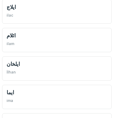
ايلاج
ilac
ائلام
ilam
ايلخان
İlhan
ايما
ima