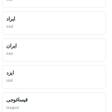
ايراد
irad
ايران
iran
ايزد
izid
قيساغوجی
isaguci