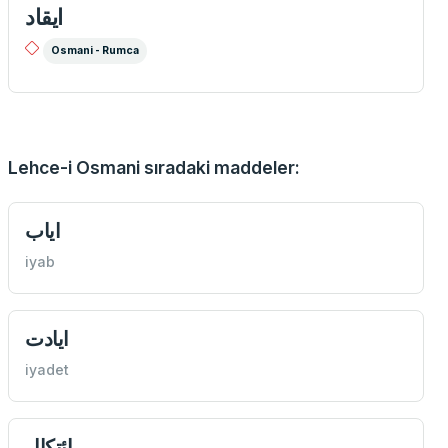
ايقاد
Osmani - Rumca
Lehce-i Osmani sıradaki maddeler:
اياب
iyab
ايادت
iyadet
ائتكال