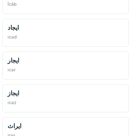
Îcâb
ايجاد
icad
ايجار
icar
ايجاز
icaz
ايراث
iras