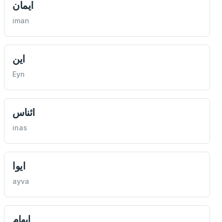
ايمان
iman
اين
Eyn
ائناس
inas
ايوا
ayva
ايهام