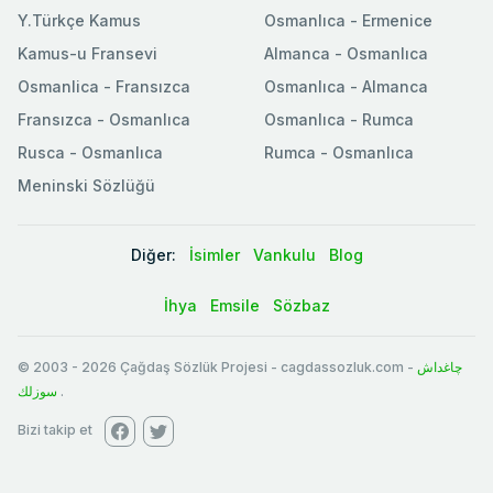
Y.Türkçe Kamus
Osmanlıca - Ermenice
Kamus-u Fransevi
Almanca - Osmanlıca
Osmanlica - Fransızca
Osmanlıca - Almanca
Fransızca - Osmanlıca
Osmanlıca - Rumca
Rusca - Osmanlıca
Rumca - Osmanlıca
Meninski Sözlüğü
Diğer:
İsimler
Vankulu
Blog
İhya
Emsile
Sözbaz
© 2003
-
2026
Çağdaş Sözlük Projesi - cagdassozluk.com -
چاغداش
سوزلك
.
Bizi takip et