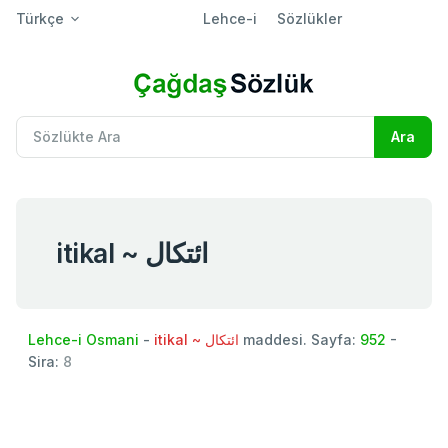
Türkçe
Lehce-i
Sözlükler
itikal ~ ائتكال
Lehce-i Osmani
-
itikal ~ ائتكال
maddesi. Sayfa:
952
-
Sira:
8