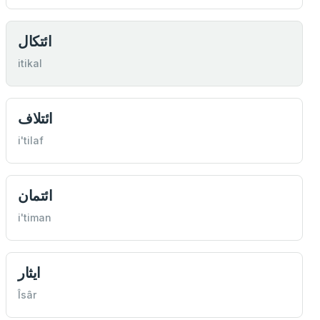
ائتكال
itikal
ائتلاف
i'tilaf
ائتمان
i'timan
ايثار
Îsâr