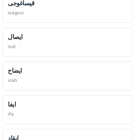
قيساغوجی
isaguci
ايصال
isal
ايضاح
izah
ايفا
ifa
ايقاد