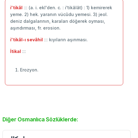
i'tikâl
::: (a. i. ekl'den. c. : i'tikâlât) : 1) kemirerek
yeme. 2) hek. yaranın vücûdu yemesi. 3) jeol.
deniz dalgalarının, karaları döğerek oyması,
aşındırması, fr. erosion.
i'tikâl-ı sevâhil
::: kıyıların aşınması.
İtikal
:::
Erozyon.
Diğer Osmanlıca Sözlüklerde: