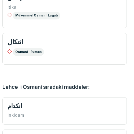
itikal
Mükemmel Osmanlı Lugatı
ائتكال
Osmani - Rumca
Lehce-i Osmani sıradaki maddeler:
انكدام
inkidam