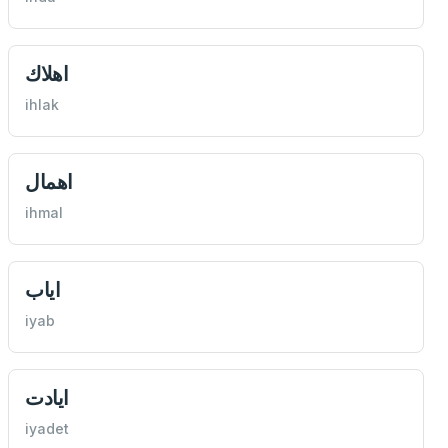
اهلاك
ihlak
اهمال
ihmal
اياب
iyab
ايادت
iyadet