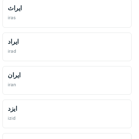
ايراث
iras
ايراد
irad
ايران
iran
ايزد
izid