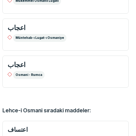
Mükemmel Osmanlı Lugatı
اعجاب
Müntehab-ı Lugat-ı Osmaniye
اعجاب
Osmani - Rumca
Lehce-i Osmani sıradaki maddeler:
اعتساف