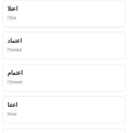
اعتلا
i'tila
اعتماد
İ'timâd
اعتمام
i'timam
اعتنا
itina