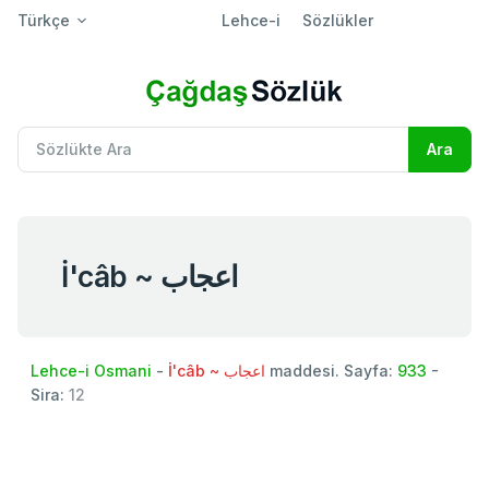
Türkçe
Lehce-i
Sözlükler
İ'câb ~ اعجاب
Lehce-i Osmani
-
İ'câb ~ اعجاب
maddesi. Sayfa:
933
-
Sira:
12