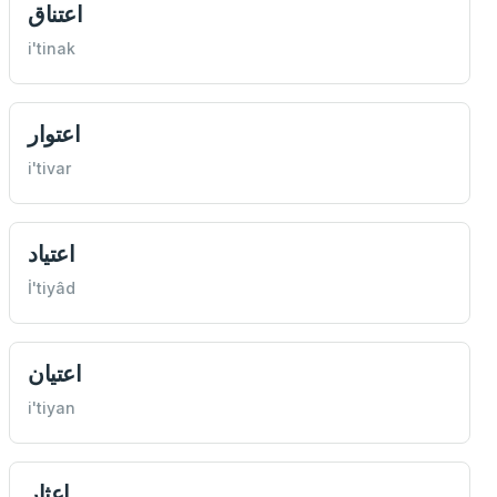
اعتناق
i'tinak
اعتوار
i'tivar
اعتياد
İ'tiyâd
اعتيان
i'tiyan
اعثار