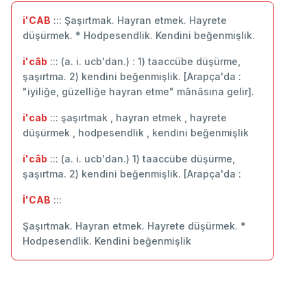
i'CAB
::: Şaşırtmak. Hayran etmek. Hayrete
düşürmek. * Hodpesendlik. Kendini beğenmişlik.
i'câb
::: (a. i. ucb'dan.) : 1) taaccübe düşürme,
şaşırtma. 2) kendini beğenmişlik. [Arapça'da :
"iyiliğe, güzelliğe hayran etme" mânâsına gelir].
i'cab
::: şaşırtmak , hayran etmek , hayrete
düşürmek , hodpesendlik , kendini beğenmişlik
i'câb
::: (a. i. ucb'dan.) 1) taaccübe düşürme,
şaşırtma. 2) kendini beğenmişlik. [Arapça'da :
İ'CAB
:::
Şaşırtmak. Hayran etmek. Hayrete düşürmek. *
Hodpesendlik. Kendini beğenmişlik