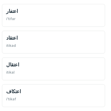
اعتفار
i'tifar
اعتقاد
itikad
اعتقال
itikal
اعتكاف
i'tikaf