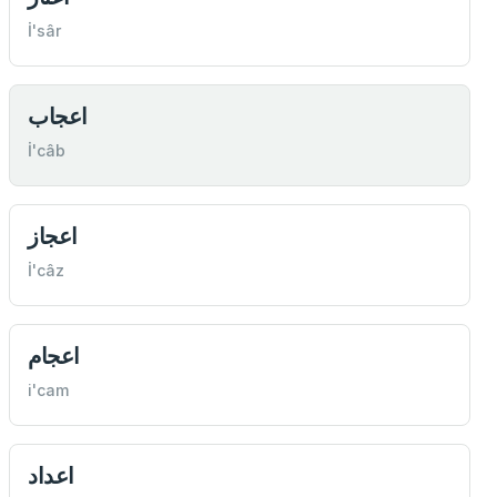
İ'sâr
اعجاب
İ'câb
اعجاز
İ'câz
اعجام
i'cam
اعداد