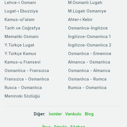
Lehce-i Osmani
M.Osmanlı Lugatı
Lugat-ı Ebuzziya
M.Lügatı Osmaniye
Kamus-ul'alam
Ahter-i Kebir
Tarih ve Coğrafya
Osmanlıca-İngilizce
Memaliki Osmani
İngilizce-Osmanlıca 1
Y.Türkçe Lugat
İngilizce-Osmanlıca 2
Y.Türkçe Kamus
Osmanlıca - Ermenice
Kamus-u Fransevi
Almanca - Osmanlıca
Osmanlica - Fransızca
Osmanlıca - Almanca
Fransızca - Osmanlıca
Osmanlıca - Rumca
Rusca - Osmanlıca
Rumca - Osmanlıca
Meninski Sözlüğü
Diğer:
İsimler
Vankulu
Blog
İhya
Emsile
Sözbaz