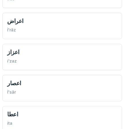
اعراض
İ'râz
اعزاز
i'zaz
اعصار
İ'sâr
اعطا
ita