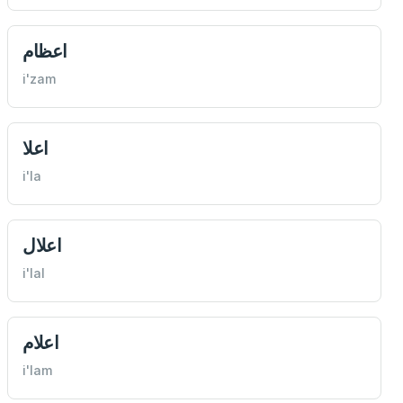
اعظام
i'zam
اعلا
i'la
اعلال
i'lal
اعلام
i'lam