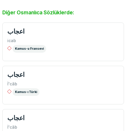
Diğer Osmanlıca Sözlüklerde:
اعجاب
icab
Kamus-u Fransevi
اعجاب
İ'câb
Kamus-ı Türki
اعجاب
İ'câb