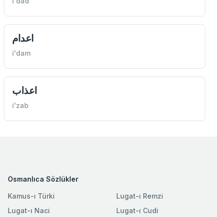
i'dad
اعدام
i'dam
اعذاب
i'zab
Osmanlıca Sözlükler
Kamus-ı Türki
Lugat-ı Remzi
Lugat-ı Naci
Lugat-ı Cudi