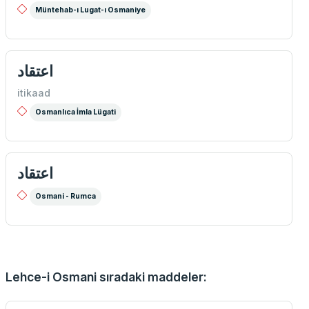
Müntehab-ı Lugat-ı Osmaniye
اعتقاد
itikaad
Osmanlıca İmla Lügati
اعتقاد
Osmani - Rumca
Lehce-i Osmani sıradaki maddeler: