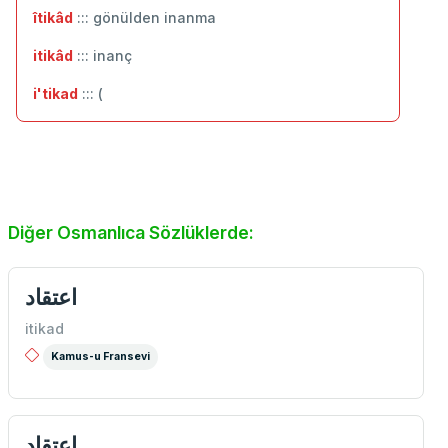
îtikâd
::: gönülden inanma
itikâd
::: ‬inanç
i'tikad
::: (
Diğer Osmanlıca Sözlüklerde:
اعتقاد
itikad
Kamus-u Fransevi
اعتقاد