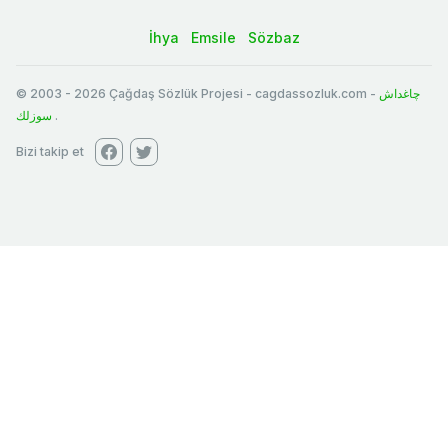
İhya
Emsile
Sözbaz
© 2003
-
2026
Çağdaş Sözlük Projesi - cagdassozluk.com -
چاغداش
سوزلك
.
Bizi takip et