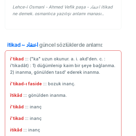
Lehce-i Osmani - Ahmed Vefik paşa - اعتقاد itikad
ne demek. osmanlıca yazılışı anlamı manası..
itikad ~ اعتقاد
güncel sözlüklerde anlamı:
i'tikad
::: ("ka" uzun okunur. a. i. akd'den. c. :
i'tikadât) : 1) düğümlenip kaim bir şeye bağlanma.
2) inanma, gönülden tasd' ederek inanma.
i'tikad-ı faside
::: bozuk inanç.
îtikâd
::: gönülden inanma.
i'tikād
::: inanç
i'tikad
::: inanç
itikâd
::: inanç