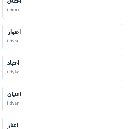
اعتناق
i'tinak
اعتوار
i'tivar
اعتياد
İ'tiyâd
اعتيان
i'tiyan
اعثار