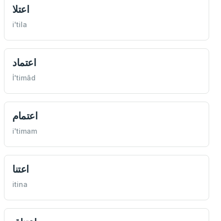
اعتلا
i'tila
اعتماد
İ'timâd
اعتمام
i'timam
اعتنا
itina