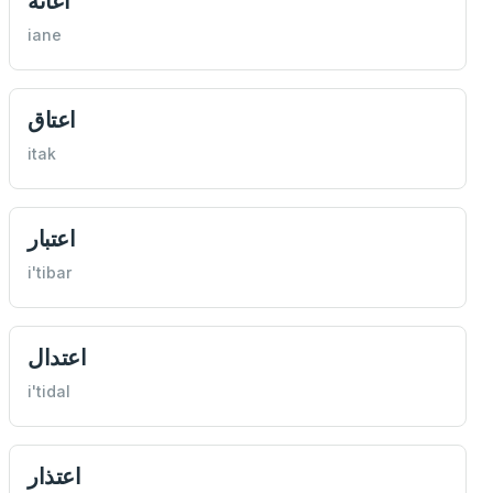
اعانه
iane
اعتاق
itak
اعتبار
i'tibar
اعتدال
i'tidal
اعتذار