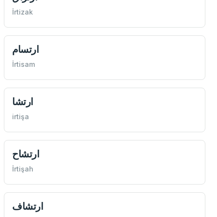
İrtizak
ارتسام
İrtisam
ارتشا
irtişa
ارتشاح
İrtişah
ارتشاف