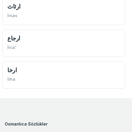
ارثاث
İrsas
ارجاع
İrca'
ارخا
İrha
Osmanlıca Sözlükler