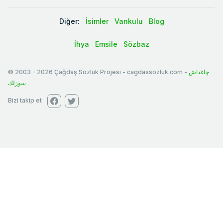
Diğer:
İsimler
Vankulu
Blog
İhya
Emsile
Sözbaz
© 2003
-
2026
Çağdaş Sözlük Projesi - cagdassozluk.com -
چاغداش
سوزلك
.
Bizi takip et