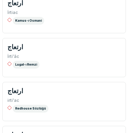
ارتعاج
İrtiac
Kamus-ı Osmani
ارتعاج
İrti'âc
Lugat-ı Remzi
ارتعاج
irti'ac
Redhouse Sözlüğü