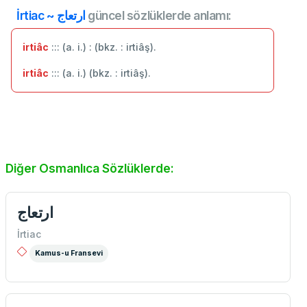
İrtiac ~ ارتعاج
güncel sözlüklerde anlamı:
irtiâc
::: (a. i.) : (bkz. : irtiâş).
irtiâc
::: (a. i.) (bkz. : irtiâş).
Diğer Osmanlıca Sözlüklerde:
ارتعاج
İrtiac
Kamus-u Fransevi