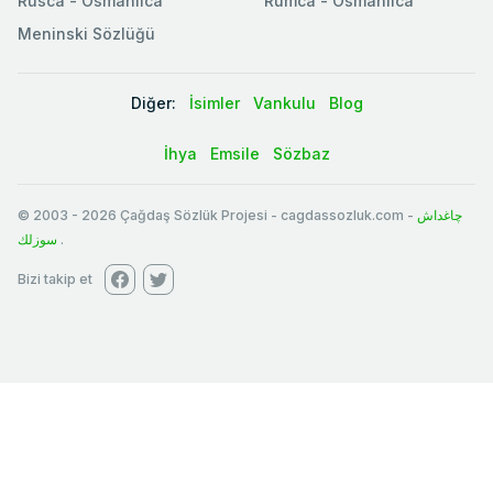
Rusca - Osmanlıca
Rumca - Osmanlıca
Meninski Sözlüğü
Diğer:
İsimler
Vankulu
Blog
İhya
Emsile
Sözbaz
© 2003
-
2026
Çağdaş Sözlük Projesi - cagdassozluk.com -
چاغداش
سوزلك
.
Bizi takip et