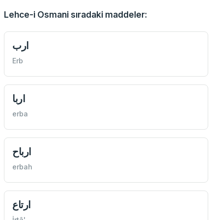
Lehce-i Osmani sıradaki maddeler:
ارب
Erb
اربا
erba
ارباح
erbah
ارتاع
İrtâ'