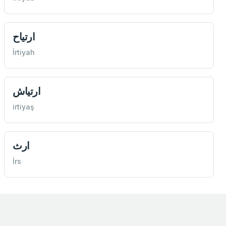
ارتياح
İrtiyah
ارتياش
irtiyaş
ارث
İrs