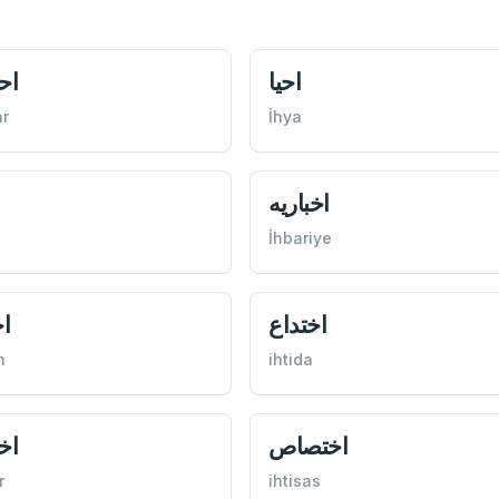
احيا
اح
ar
İhya
اخباريه
İhbariye
اختداع
اخ
n
ihtida
اختصاص
اخ
r
ihtisas