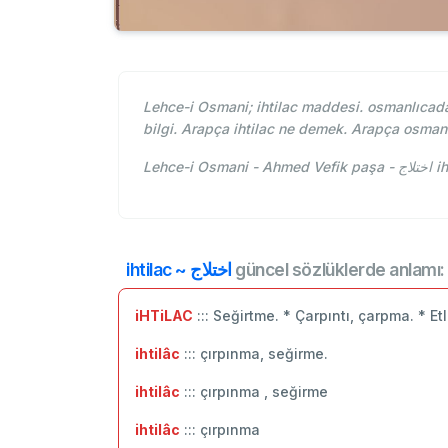
Lehce-i Osmani; ihtilac maddesi. osmanlıcada 
bilgi. Arapça ihtilac ne demek. Arapça osmanl
Lehc
ihtilac ~ اختلاج
güncel sözlüklerde anlamı:
iHTiLAC
::: Seğirtme. * Çarpıntı, çarpma. * E
ihtilâc
::: çırpınma, seğirme.
ihtilâc
::: çırpınma , seğirme
ihtilâc
::: ‬çırpınma