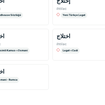
إختلاج
اخ
c
ihtilac
dhouse Sözlüğü
Yeni Türkçe Lugat
اختلاج
اخ
c
ihtilac
simli Kamus-ı Osmani
Lugat-ı Cudi
اخ
mani - Rumca