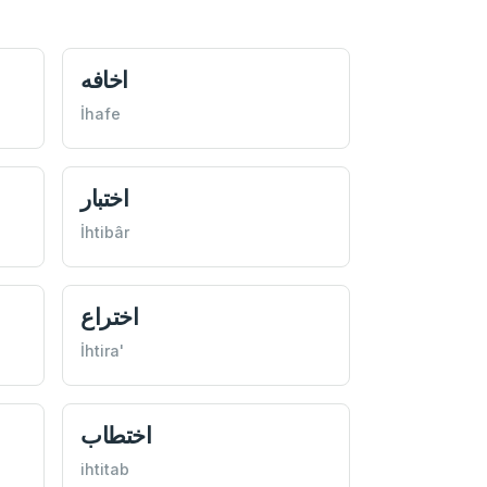
اخافه
İhafe
اختبار
İhtibâr
اختراع
İhtira'
اختطاب
ihtitab