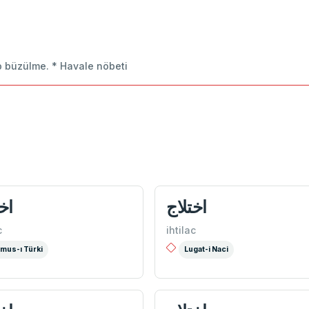
ip büzülme. * Havale nöbeti
اختلاج
اخ
c
ihtilac
mus-ı Türki
Lugat-i Naci