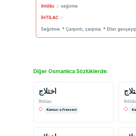
ihtilâc
::: seğirme
İHTİLAC
:::
Seğirtme. * Çarpıntı, çarpma. * Etler gevşey
Diğer Osmanlıca Sözlüklerde:
تلاج
اختلاج
İhtilac
İhtilâ
Kamus-u Fransevi
Ka