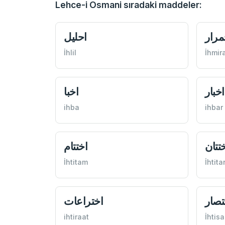
Lehce-i Osmani sıradaki maddeler:
مرار
احليل
İhlil
İhmir
اخبار
اخبا
ihba
ihbar
تتان
اختتام
İhtitam
İhtita
تصار
اختراعات
ihtiraat
İhtisa