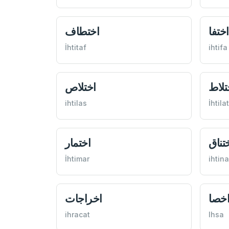
اختفا
اختطاف
İhtitaf
ihtifa
تلاط
اختلاص
ihtilas
İhtilat
تناق
اختمار
İhtimar
ihtin
خصا
اخراجات
ihracat
Ihsa