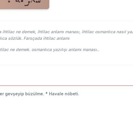
ihtilac ne demek, ihtilac anlamı manası, ihtilac osmanlıca nasıl yaz
ıca sözlük. Farsçada ihtilac anlamı
e-i Osmani - Ahmed Vefik paşa - اختلاج ihtilac ne demek. osmanlıca yazılışı anlamı manası..
tler gevşeyip büzülme. * Havale nöbeti.