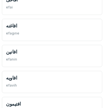
efai
افاغنه
efagıne
افانين
efanin
افاويه
efavih
افتيمون