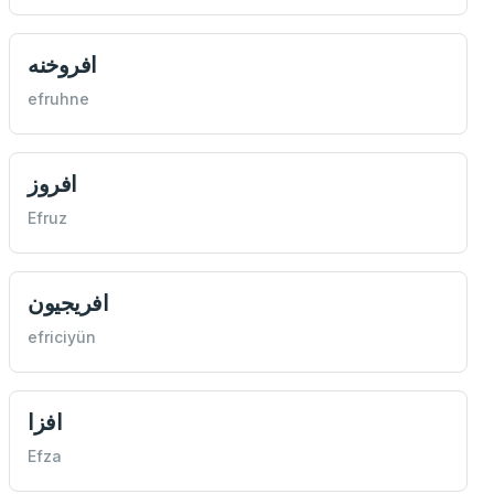
افروخنه
efruhne
افروز
Efruz
افريجيون
efriciyün
افزا
Efza