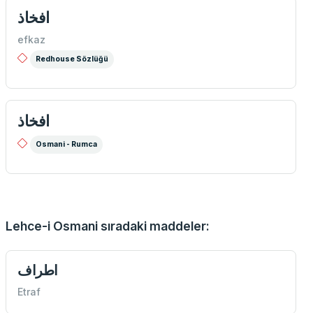
افخاذ
efkaz
Redhouse Sözlüğü
افخاذ
Osmani - Rumca
Lehce-i Osmani sıradaki maddeler:
اطراف
Etraf