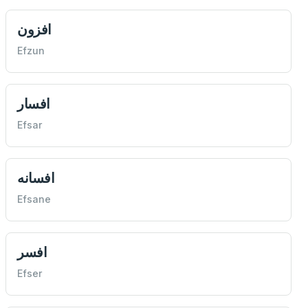
افزون
Efzun
افسار
Efsar
افسانه
Efsane
افسر
Efser