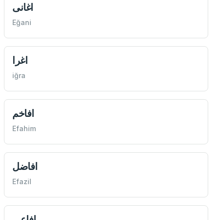
اغانی
Eğani
اغرا
iğra
افاخم
Efahim
افاضل
Efazil
افاعی