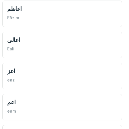
اعاظم
Eâzim
اعالی
Eali
اعز
eaz
اعم
eam