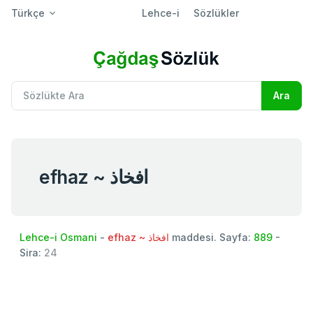
Türkçe
Lehce-i
Sözlükler
efhaz ~ افخاذ
Lehce-i Osmani
-
efhaz ~ افخاذ
maddesi. Sayfa:
889
-
Sira:
24