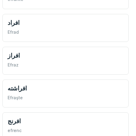
افراد
Efrad
افراز
Efraz
افراشته
Efraşte
افرنج
efrenc