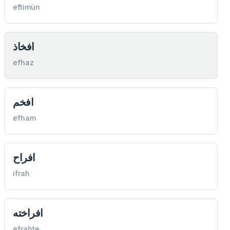
eftimün
افخاذ
efhaz
افخم
efham
افراح
ifrah
افراخته
efrahte