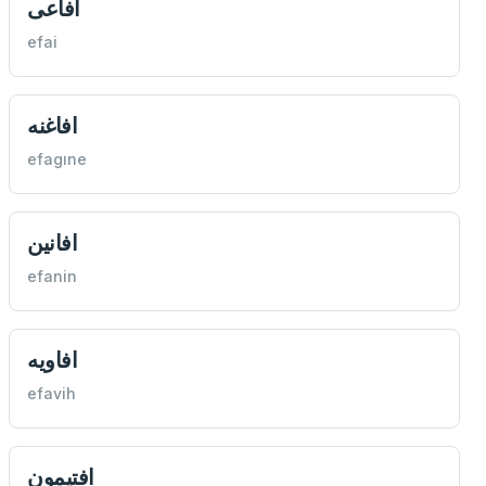
افاعی
efai
افاغنه
efagıne
افانين
efanin
افاويه
efavih
افتيمون