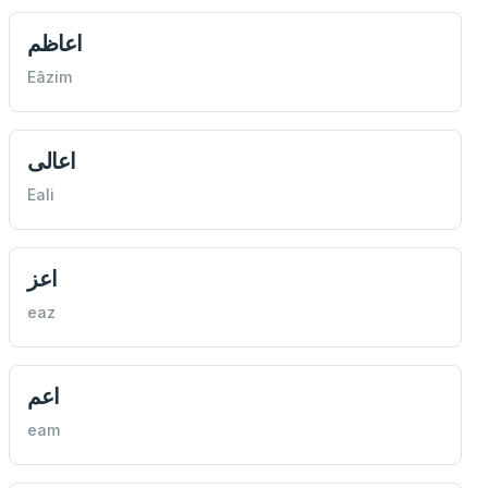
اعاظم
Eâzim
اعالی
Eali
اعز
eaz
اعم
eam