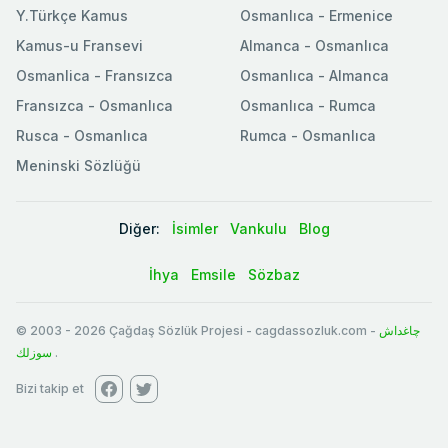
Y.Türkçe Kamus
Osmanlıca - Ermenice
Kamus-u Fransevi
Almanca - Osmanlıca
Osmanlica - Fransızca
Osmanlıca - Almanca
Fransızca - Osmanlıca
Osmanlıca - Rumca
Rusca - Osmanlıca
Rumca - Osmanlıca
Meninski Sözlüğü
Diğer:
İsimler
Vankulu
Blog
İhya
Emsile
Sözbaz
© 2003
-
2026
Çağdaş Sözlük Projesi - cagdassozluk.com -
چاغداش
سوزلك
.
Bizi takip et