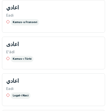
اعادي
Eadi
Kamus-u Fransevi
اعادی
E'âdî
Kamus-ı Türki
اعادي
Eadi
Lugat-i Naci