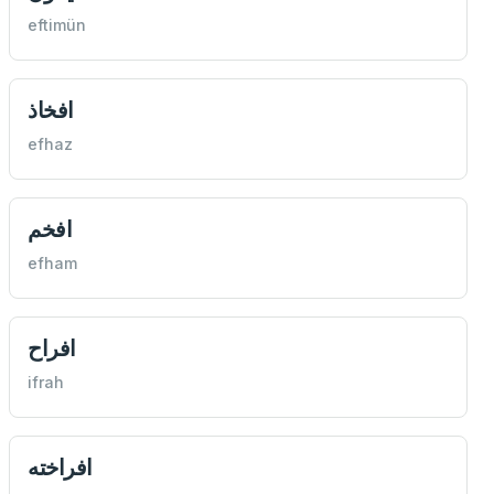
eftimün
افخاذ
efhaz
افخم
efham
افراح
ifrah
افراخته