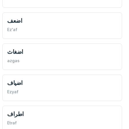
اضعف
Ez'af
اضغاث
azgas
اضياف
Ezyaf
اطراف
Etraf