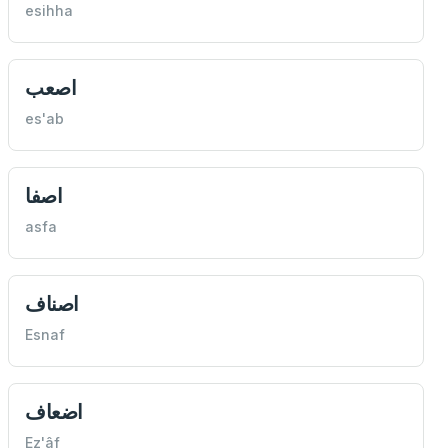
esihha
اصعب
es'ab
اصفا
asfa
اصناف
Esnaf
اضعاف
Ez'âf