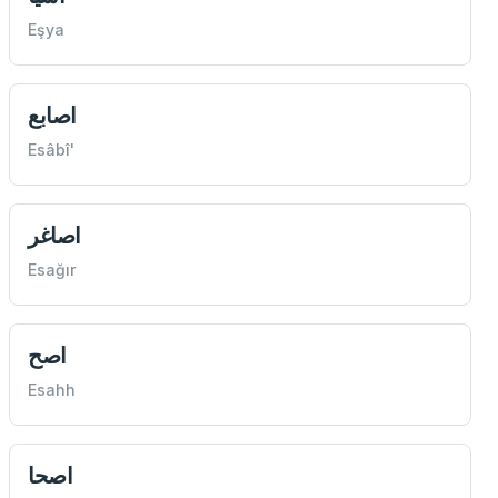
Eşya
اصابع
Esâbî'
اصاغر
Esağır
اصح
Esahh
اصحا