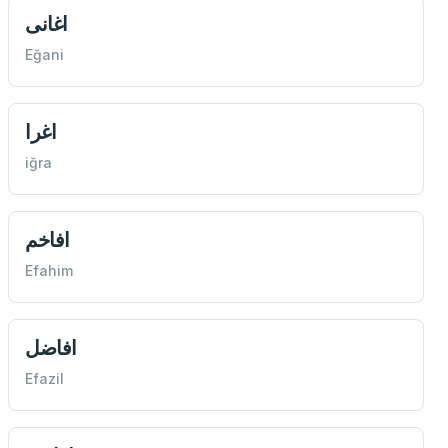
اغانی
Eğani
اغرا
iğra
افاخم
Efahim
افاضل
Efazil