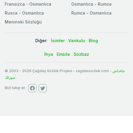
Fransızca - Osmanlıca
Osmanlıca - Rumca
Rusca - Osmanlıca
Rumca - Osmanlıca
Meninski Sözlüğü
Diğer:
İsimler
Vankulu
Blog
İhya
Emsile
Sözbaz
© 2003
-
2026
Çağdaş Sözlük Projesi - cagdassozluk.com -
چاغداش
سوزلك
.
Bizi takip et