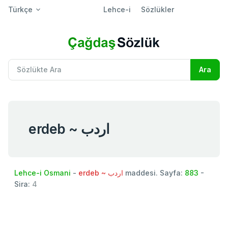
Türkçe
Lehce-i
Sözlükler
erdeb ~ اردب
Lehce-i Osmani
-
erdeb ~ اردب
maddesi. Sayfa:
883
-
Sira:
4