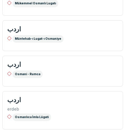
Mükemmel Osmanlı Lugatı
اردب
Müntehab-ı Lugat-ı Osmaniye
اردب
Osmani - Rumca
اردب
erdeb
Osmanlıca İmla Lügati