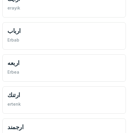
erayik
ارباب
Erbab
اربعه
Erbea
ارتنك
ertenk
ارجمند