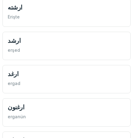
ارشته
Erişte
ارشد
erşed
ارغد
ergad
ارغنون
erganün