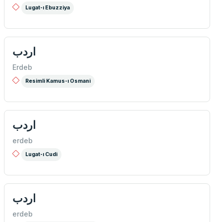
Lugat-ı Ebuzziya
اردب
Erdeb
Resimli Kamus-ı Osmani
اردب
erdeb
Lugat-ı Cudi
اردب
erdeb