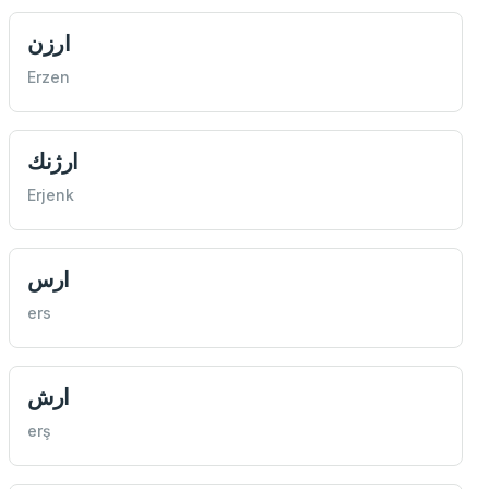
ارزن
Erzen
ارژنك
Erjenk
ارس
ers
ارش
erş