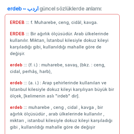
erdeb ~ اردب
güncel sözlüklerde anlamı:
ERDEB
::: f. Muharebe, ceng, cidâl, kavga.
ERDEB
::: Bir ağırlık ölçüsüdür. Arab ülkelerinde
kullanılır. Miktarı, İstanbul kilesiyle dokuz kileyi
karşıladığı gibi, kullanıldığı mahalle göre de
değişir.
erdeb
::: (f. i.) : muharebe, savaş, (bkz. : ceng,
cidal, perhâş, harb),
erdeb
::: (a. i.) : Arap şehirlerinde kullanılan ve
İstanbul kilesiyle dokuz kileyi karşılıyan büyük bir
ölçek, [kelimenin aslı "irdeb" dir].
erdeb
::: muharebe , ceng , cidal , kavga , bir
ağırlık ölçüsüdür , arab ülkelerinde kullanılır ,
miktarı , istanbul kilesiyle dokuz kileyi karşıladığı
gibi , kullanıldığı mahalle göre de değişir