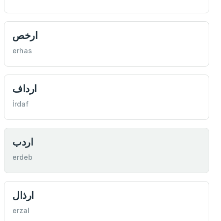
ارخص
erhas
ارداف
İrdaf
اردب
erdeb
ارذال
erzal