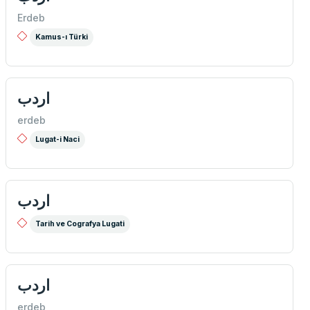
Erdeb
Kamus-ı Türki
اردب
erdeb
Lugat-i Naci
اردب
Tarih ve Cografya Lugati
اردب
erdeb