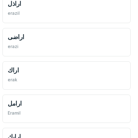
اراذل
erazil
اراضی
erazi
اراك
erak
ارامل
Eramil
ارايك