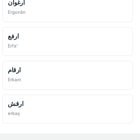
ارغوان
Erguvân
ارفع
Erfa'
ارقام
Erkam
ارقش
erkaş