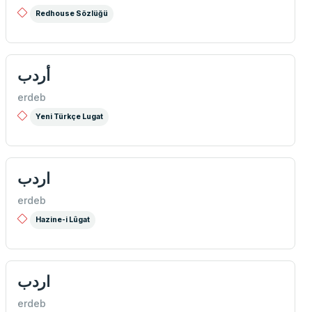
Redhouse Sözlüğü
أردب
erdeb
Yeni Türkçe Lugat
اردب
erdeb
Hazine-i Lûgat
اردب
erdeb