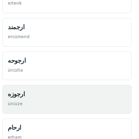
ertenk
ارجمند
ercümend
ارجوحه
ürcüha
ارجوزه
ürcüze
ارحام
erham