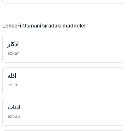
Lehce-i Osmani sıradaki maddeler:
اذكار
ezkar
اذله
ezille
اذناب
eznab