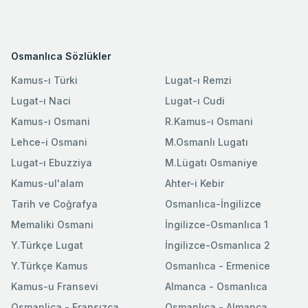
Osmanlıca Sözlükler
Kamus-ı Türki
Lugat-ı Remzi
Lugat-ı Naci
Lugat-ı Cudi
Kamus-ı Osmani
R.Kamus-ı Osmani
Lehce-i Osmani
M.Osmanlı Lugatı
Lugat-ı Ebuzziya
M.Lügatı Osmaniye
Kamus-ul'alam
Ahter-i Kebir
Tarih ve Coğrafya
Osmanlıca-İngilizce
Memaliki Osmani
İngilizce-Osmanlıca 1
Y.Türkçe Lugat
İngilizce-Osmanlıca 2
Y.Türkçe Kamus
Osmanlıca - Ermenice
Kamus-u Fransevi
Almanca - Osmanlıca
Osmanlica - Fransızca
Osmanlıca - Almanca