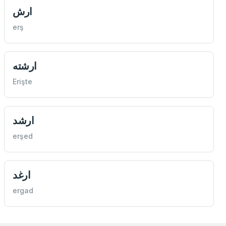
ارش
erş
ارشته
Erişte
ارشد
erşed
ارغد
ergad