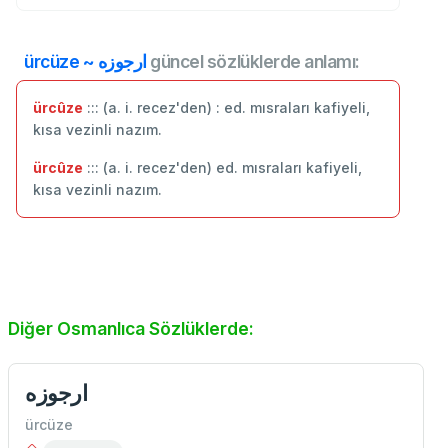
ürcüze ~ ارجوزه
güncel sözlüklerde anlamı:
ürcûze
::: (a. i. recez'den) : ed. mısraları kafiyeli,
kısa vezinli nazım.
ürcûze
::: (a. i. recez'den) ed. mısraları kafiyeli,
kısa vezinli nazım.
Diğer Osmanlıca Sözlüklerde:
ارجوزه
ürcüze