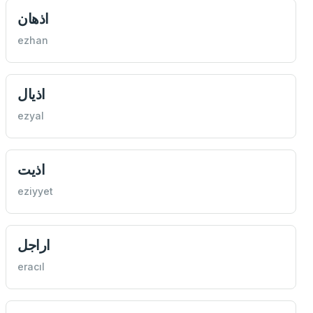
اذهان
ezhan
اذيال
ezyal
اذيت
eziyyet
اراجل
eracıl