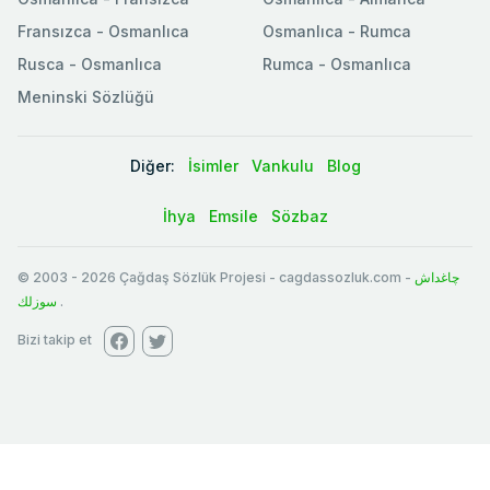
Fransızca - Osmanlıca
Osmanlıca - Rumca
Rusca - Osmanlıca
Rumca - Osmanlıca
Meninski Sözlüğü
Diğer:
İsimler
Vankulu
Blog
İhya
Emsile
Sözbaz
© 2003
-
2026
Çağdaş Sözlük Projesi - cagdassozluk.com -
چاغداش
سوزلك
.
Bizi takip et