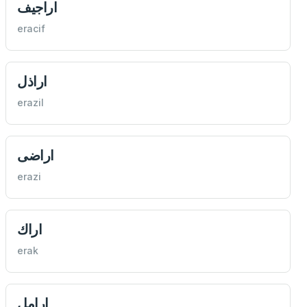
اراجيف
eracif
اراذل
erazil
اراضی
erazi
اراك
erak
ارامل