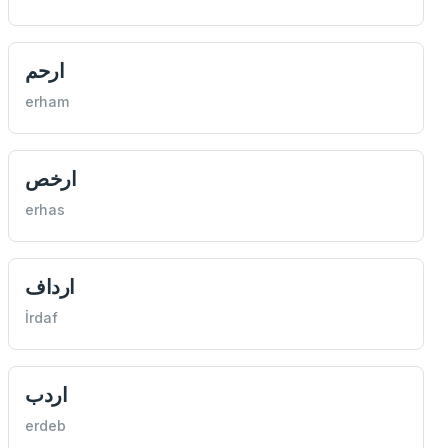
ارحم
erham
ارخص
erhas
ارداف
İrdaf
اردب
erdeb