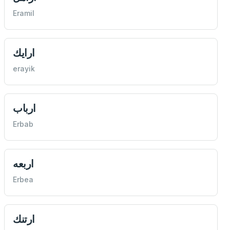
Eramil
ارايك
erayik
ارباب
Erbab
اربعه
Erbea
ارتنك