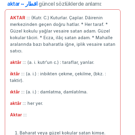
aktar ~ اقطار
güncel sözlüklerde anlamı:
AKTAR
::: (Kutr. C.) Kuturlar. Çaplar. Dâirenin
merkezinden geçen doğru hatlar. * Her taraf. *
Güzel kokulu yağlar vesaire satan adam. Güzel
kokular tâciri. * Ecza, ilâç satan adam. * Mahalle
aralarında bazı baharatla iğne, iplik vesaire satan
satıcı.
aktâr
::: (a. i. kutr'un c.) : taraflar, yanlar.
iktâr
::: (a. i.) : inbikten çekme, çekilme, (bkz. :
taktir).
ıktâr
::: (a. i.) : damlatma, damlatılma.
aktâr
::: her yer.
Aktar
:::
Baharat veya güzel kokular satan kimse.