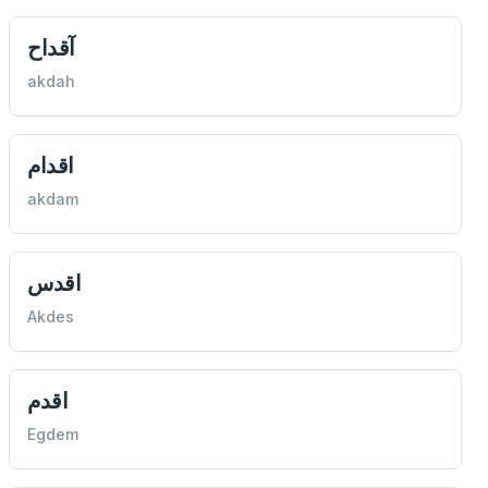
آقداح
akdah
اقدام
akdam
اقدس
Akdes
اقدم
Egdem