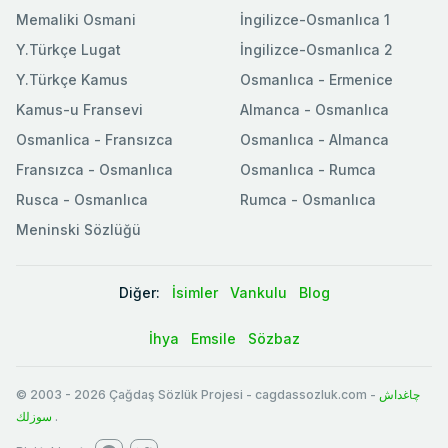
Memaliki Osmani
İngilizce-Osmanlıca 1
Y.Türkçe Lugat
İngilizce-Osmanlıca 2
Y.Türkçe Kamus
Osmanlıca - Ermenice
Kamus-u Fransevi
Almanca - Osmanlıca
Osmanlica - Fransızca
Osmanlıca - Almanca
Fransızca - Osmanlıca
Osmanlıca - Rumca
Rusca - Osmanlıca
Rumca - Osmanlıca
Meninski Sözlüğü
Diğer:
İsimler
Vankulu
Blog
İhya
Emsile
Sözbaz
© 2003
-
2026
Çağdaş Sözlük Projesi - cagdassozluk.com -
چاغداش
سوزلك
.