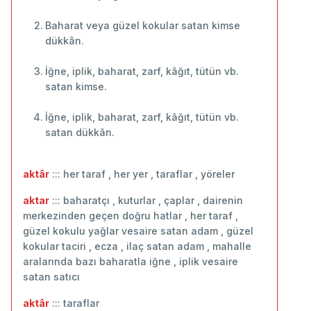
Baharat veya güzel kokular satan kimse
dükkân.
İğne, iplik, baharat, zarf, kâğıt, tütün vb.
satan kimse.
İğne, iplik, baharat, zarf, kâğıt, tütün vb.
satan dükkân.
aktâr
::: her taraf , her yer , taraflar , yöreler
aktar
::: baharatçı , kuturlar , çaplar , dairenin
merkezinden geçen doğru hatlar , her taraf ,
güzel kokulu yağlar vesaire satan adam , güzel
kokular taciri , ecza , ilaç satan adam , mahalle
aralarında bazı baharatla iğne , iplik vesaire
satan satıcı
aktâr
::: ‬taraflar