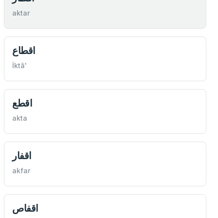
aktar
اقطاع
İktâ'
اقطع
akta
اقفار
akfar
اقفاص