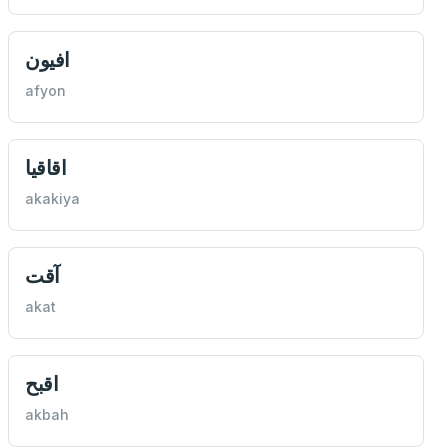
افيون
afyon
اقاقيا
akakiya
آقت
akat
اقبح
akbah