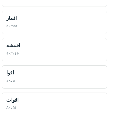
اقمار
akmar
اقمشه
akmişe
اقوا
akva
اقوات
Akvât