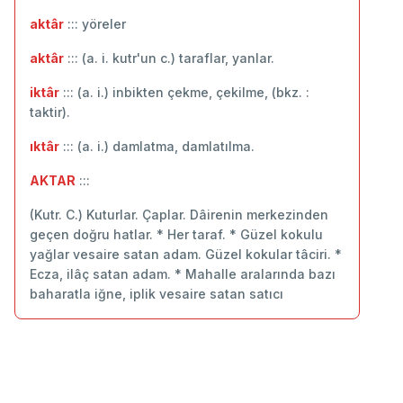
aktâr
::: yöreler
aktâr
::: (a. i. kutr'un c.) taraflar, yanlar.
iktâr
::: (a. i.) inbikten çekme, çekilme, (bkz. :
taktir).
ıktâr
::: (a. i.) damlatma, damlatılma.
AKTAR
:::
(Kutr. C.) Kuturlar. Çaplar. Dâirenin merkezinden
geçen doğru hatlar. * Her taraf. * Güzel kokulu
yağlar vesaire satan adam. Güzel kokular tâciri. *
Ecza, ilâç satan adam. * Mahalle aralarında bazı
baharatla iğne, iplik vesaire satan satıcı