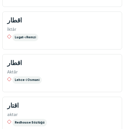
اقطار
İktâr
Lugat-ı Remzi
اقطار
Aktâr
Lehce-i Osmani
اقتار
aktar
Redhouse Sözlüğü