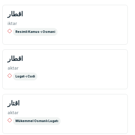
اقطار
iktar
Resimli Kamus-ı Osmani
اقطار
aktar
Lugat-ı Cudi
اقتار
aktar
Mükemmel Osmanlı Lugatı