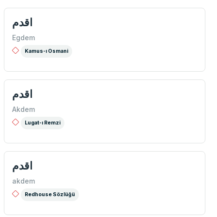
اقدم
Egdem
Kamus-ı Osmani
اقدم
Akdem
Lugat-ı Remzi
اقدم
akdem
Redhouse Sözlüğü