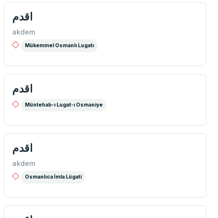
اقدم
akdem
Mükemmel Osmanlı Lugatı
اقدم
Müntehab-ı Lugat-ı Osmaniye
اقدم
akdem
Osmanlıca İmla Lügati