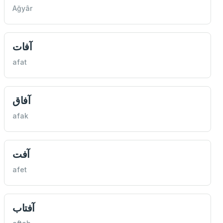
Ağyâr
آفات
afat
آفاق
afak
آفت
afet
آفتاب