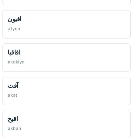
افيون
afyon
اقاقيا
akakiya
آقت
akat
اقبح
akbah