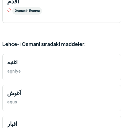
اقدم
Osmani - Rumca
Lehce-i Osmani sıradaki maddeler:
اغنيه
agniye
آغوش
aguş
اغيار