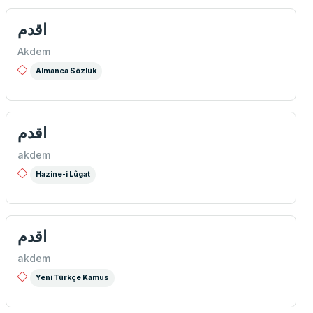
اقدم
Akdem
Almanca Sözlük
اقدم
akdem
Hazine-i Lûgat
اقدم
akdem
Yeni Türkçe Kamus