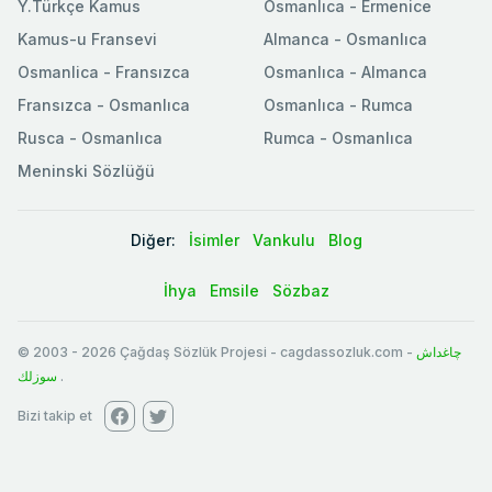
Y.Türkçe Kamus
Osmanlıca - Ermenice
Kamus-u Fransevi
Almanca - Osmanlıca
Osmanlica - Fransızca
Osmanlıca - Almanca
Fransızca - Osmanlıca
Osmanlıca - Rumca
Rusca - Osmanlıca
Rumca - Osmanlıca
Meninski Sözlüğü
Diğer:
İsimler
Vankulu
Blog
İhya
Emsile
Sözbaz
© 2003
-
2026
Çağdaş Sözlük Projesi - cagdassozluk.com -
چاغداش
سوزلك
.
Bizi takip et