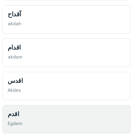
آقداح
akdah
اقدام
akdam
اقدس
Akdes
اقدم
Egdem