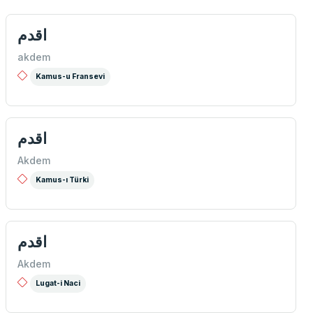
اقدم
akdem
Kamus-u Fransevi
اقدم
Akdem
Kamus-ı Türki
اقدم
Akdem
Lugat-i Naci