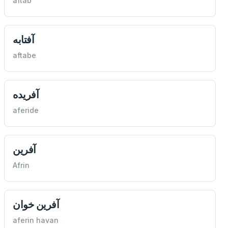
aftab
آفتابه
aftabe
آفريده
aferide
آفرين
Afrin
آفرين خوان
aferin havan