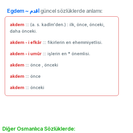
Egdem ~ اقدم
güncel sözlüklerde anlamı:
akdem
::: (a. s. kadîm'den.) : ilk, önce, önceki,
daha önceki.
akdem - i efkâr
::: fikirlerin en ehemmiyetlisi.
akdem - i umûr
::: işlerin en * önemlisi.
akdem
::: önce , önceki
akdem
::: ‬önce
akdem
::: önceki
Diğer Osmanlıca Sözlüklerde: