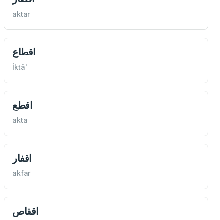
aktar
اقطاع
İktâ'
اقطع
akta
اقفار
akfar
اقفاص