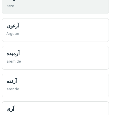
arza
آرغون
Argoun
آرميده
aremide
آرنده
arende
آری