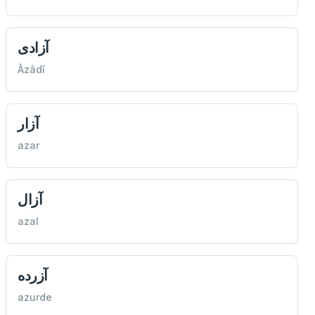
آزادی
Âzâdî
آزار
azar
آزال
azal
آزرده
azurde