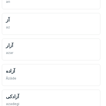
arı
آز
az
آزار
azar
آزاده
Âzâde
آزادكی
azadegi