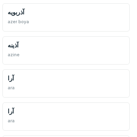
آذربويه
azer boya
آذينه
azine
آرا
ara
آرا
ara