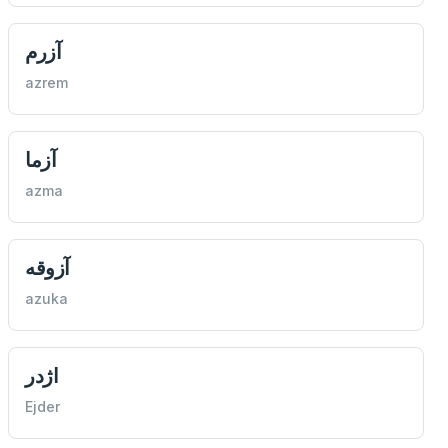
آزرم
azrem
آزما
azma
آزوقه
azuka
اژدر
Ejder