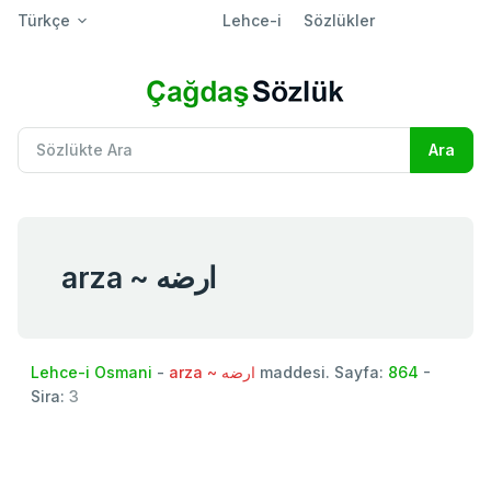
Türkçe
Lehce-i
Sözlükler
arza ~ ارضه
Lehce-i Osmani
-
arza ~ ارضه
maddesi. Sayfa:
864
-
Sira:
3