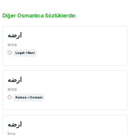
Diğer Osmanlıca Sözlüklerde:
ارضه
erza
Lugat-i Naci
ارضه
erza
Kamus-ı Osmani
ارضه
İrza