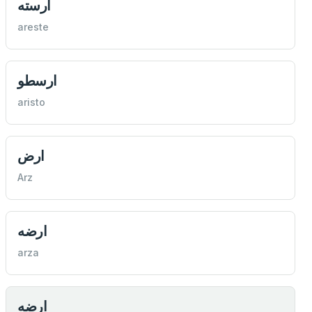
آرسته
areste
ارسطو
aristo
ارض
Arz
ارضه
arza
ارضه