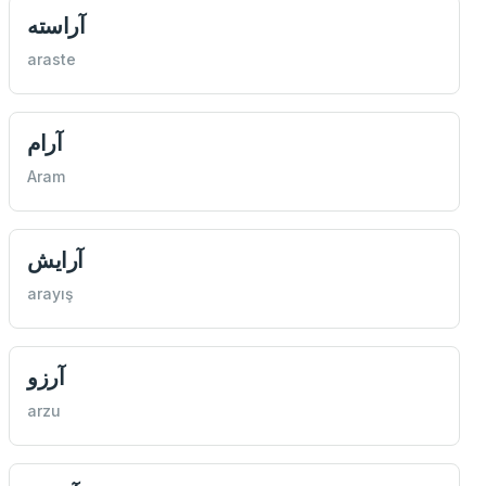
آراسته
araste
آرام
Aram
آرایش
arayış
آرزو
arzu