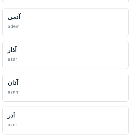
آدمی
ademi
آذار
azar
‌آذان
azan
آذر
azer