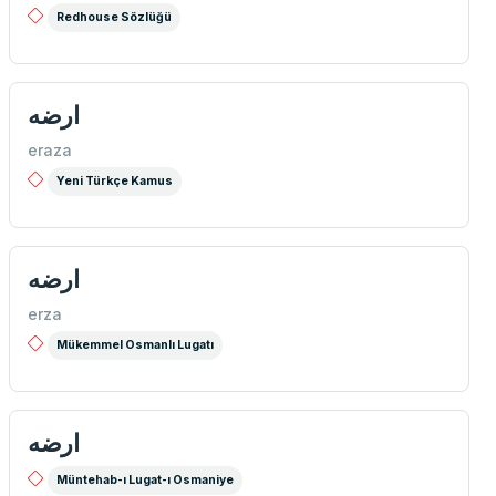
Redhouse Sözlüğü
ارضه
eraza
Yeni Türkçe Kamus
ارضه
erza
Mükemmel Osmanlı Lugatı
ارضه
Müntehab-ı Lugat-ı Osmaniye