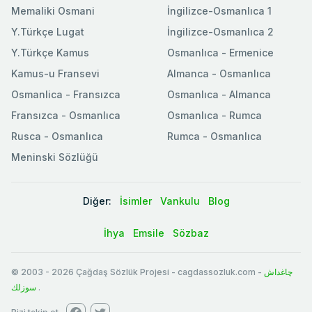
Memaliki Osmani
İngilizce-Osmanlıca 1
Y.Türkçe Lugat
İngilizce-Osmanlıca 2
Y.Türkçe Kamus
Osmanlıca - Ermenice
Kamus-u Fransevi
Almanca - Osmanlıca
Osmanlica - Fransızca
Osmanlıca - Almanca
Fransızca - Osmanlıca
Osmanlıca - Rumca
Rusca - Osmanlıca
Rumca - Osmanlıca
Meninski Sözlüğü
Diğer:
İsimler
Vankulu
Blog
İhya
Emsile
Sözbaz
© 2003
-
2026
Çağdaş Sözlük Projesi - cagdassozluk.com -
چاغداش
سوزلك
.