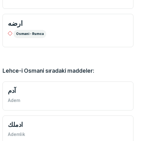
ارضه
Osmani - Rumca
Lehce-i Osmani sıradaki maddeler:
آدم
Adem
ادملك
Ademlik