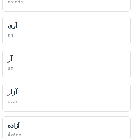
arende
آری
arı
آز
az
آزار
azar
آزاده
Âzâde