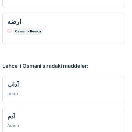
ارضه
Osmani - Rumca
Lehce-i Osmani sıradaki maddeler:
آداب
adab
آدم
Adem