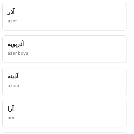
آذر
azer
آذربويه
azer boya
آذينه
azine
آرا
ara