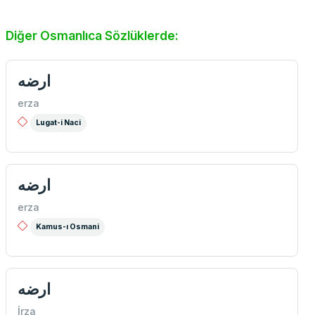
Diğer Osmanlıca Sözlüklerde:
ارضه
erza
Lugat-i Naci
ارضه
erza
Kamus-ı Osmani
ارضه
İrza