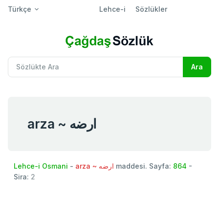
Türkçe
Lehce-i
Sözlükler
arza ~ ارضه
Lehce-i Osmani
-
arza ~ ارضه
maddesi. Sayfa:
864
-
Sira:
2