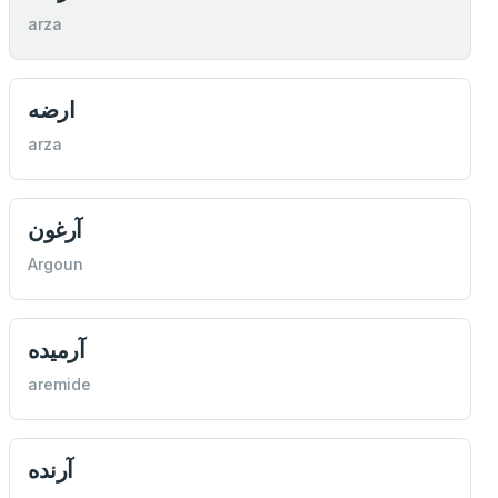
arza
ارضه
arza
آرغون
Argoun
آرميده
aremide
آرنده