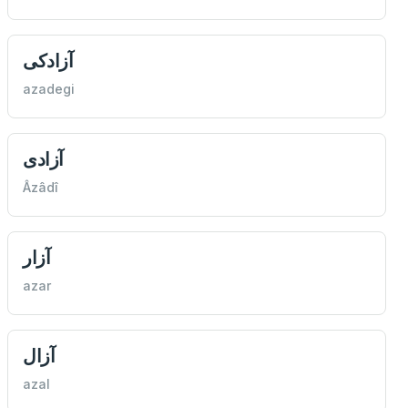
آزادكی
azadegi
آزادی
Âzâdî
آزار
azar
آزال
azal