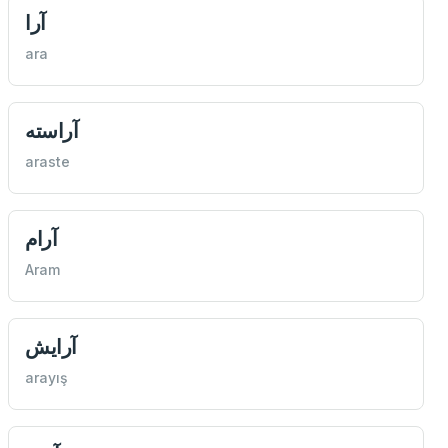
آرا
ara
آراسته
araste
آرام
Aram
آرایش
arayış