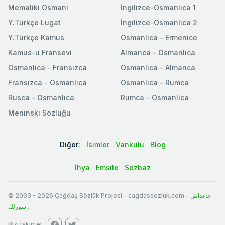
Memaliki Osmani
İngilizce-Osmanlıca 1
Y.Türkçe Lugat
İngilizce-Osmanlıca 2
Y.Türkçe Kamus
Osmanlıca - Ermenice
Kamus-u Fransevi
Almanca - Osmanlıca
Osmanlica - Fransızca
Osmanlıca - Almanca
Fransızca - Osmanlıca
Osmanlıca - Rumca
Rusca - Osmanlıca
Rumca - Osmanlıca
Meninski Sözlüğü
Diğer:
İsimler
Vankulu
Blog
İhya
Emsile
Sözbaz
© 2003
-
2026
Çağdaş Sözlük Projesi - cagdassozluk.com -
چاغداش
سوزلك
.
Bizi takip et