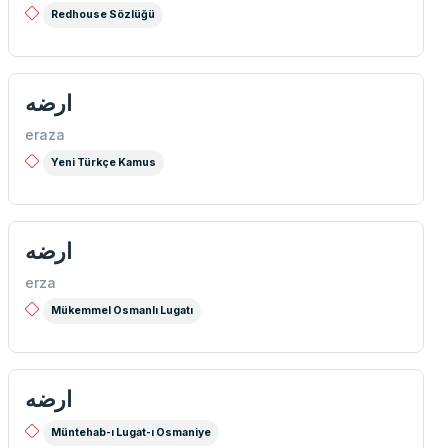
Redhouse Sözlüğü
ارضه
eraza
Yeni Türkçe Kamus
ارضه
erza
Mükemmel Osmanlı Lugatı
ارضه
Müntehab-ı Lugat-ı Osmaniye