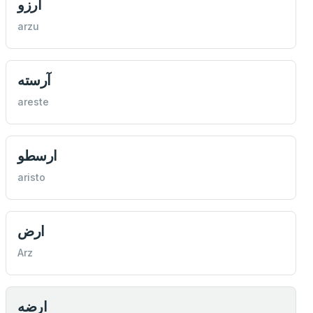
آرزو
arzu
آرسته
areste
ارسطو
aristo
ارض
Arz
ارضه