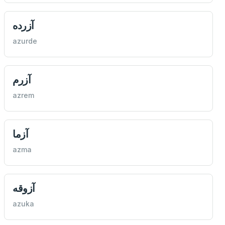
آزرده
azurde
آزرم
azrem
آزما
azma
آزوقه
azuka