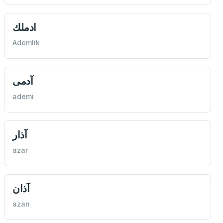
ادملك
Ademlik
آدمی
ademi
آذار
azar
‌آذان
azan