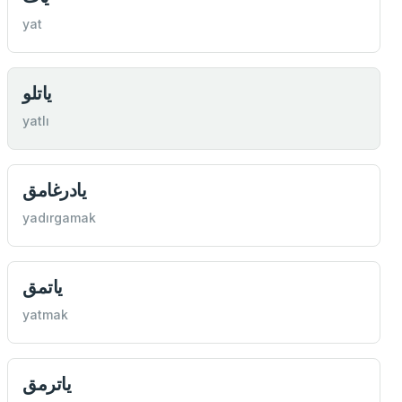
yat
یاتلو
yatlı
یادرغامق
yadırgamak
یاتمق
yatmak
یاترمق