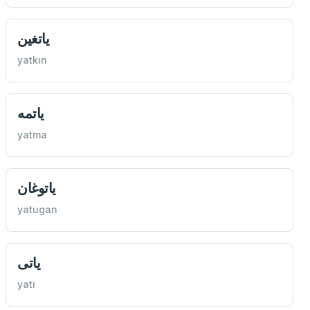
یاتغين
yatkın
یاتمه
yatma
یاتوغان
yatugan
یاتی
yatı