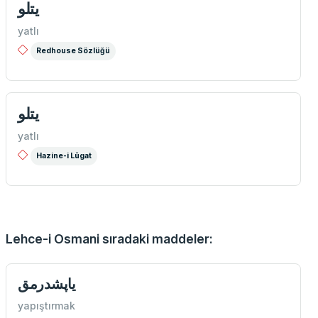
يتلو
yatlı
Redhouse Sözlüğü
يتلو
yatlı
Hazine-i Lûgat
Lehce-i Osmani sıradaki maddeler:
یاپشدرمق
yapıştırmak