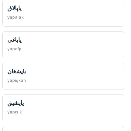
یاپالاق
yapalak
یاپاغی
yapağı
یاپشغان
yapışkan
یاپشيق
yapışık