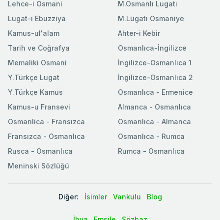
Lehce-i Osmani
M.Osmanlı Lugatı
Lugat-ı Ebuzziya
M.Lügatı Osmaniye
Kamus-ul'alam
Ahter-i Kebir
Tarih ve Coğrafya
Osmanlıca-İngilizce
Memaliki Osmani
İngilizce-Osmanlıca 1
Y.Türkçe Lugat
İngilizce-Osmanlıca 2
Y.Türkçe Kamus
Osmanlıca - Ermenice
Kamus-u Fransevi
Almanca - Osmanlıca
Osmanlica - Fransızca
Osmanlıca - Almanca
Fransızca - Osmanlıca
Osmanlıca - Rumca
Rusca - Osmanlıca
Rumca - Osmanlıca
Meninski Sözlüğü
Diğer:
İsimler
Vankulu
Blog
İhya
Emsile
Sözbaz