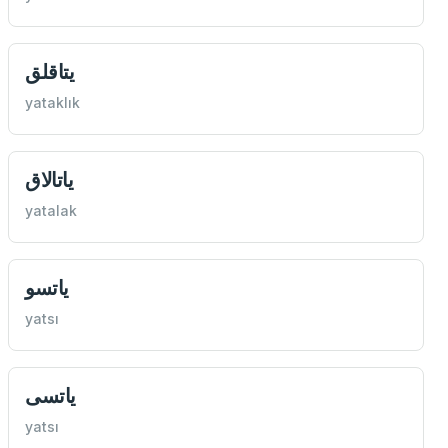
یتاقلق
yataklık
یاتالاق
yatalak
یاتسو
yatsı
یاتسی
yatsı