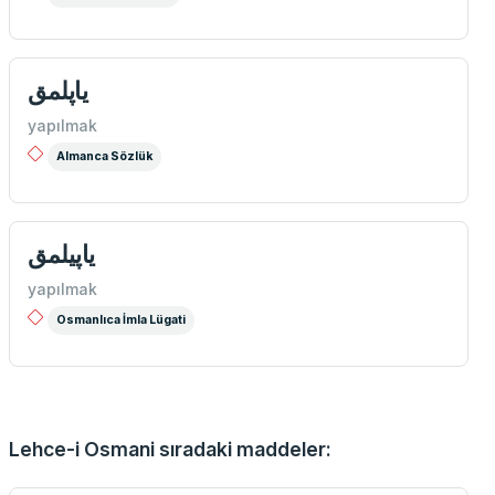
یاپلمق
yapılmak
Almanca Sözlük
ياپيلمق
yapılmak
Osmanlıca İmla Lügati
Lehce-i Osmani sıradaki maddeler: