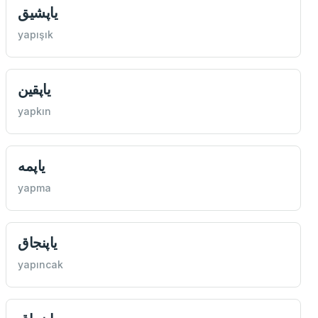
یاپشيق
yapışık
یاپقين
yapkın
یاپمه
yapma
یاپنجاق
yapıncak