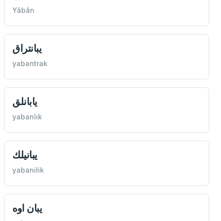
Yâbân
یبانتراق
yabantrak
یابانلق
yabanlık
یبانيلك
yabanilik
یبان اوه