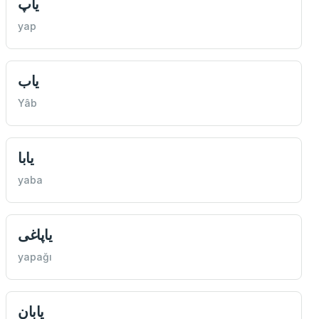
یاپ
yap
یاب
Yâb
یابا
yaba
یاپاغی
yapağı
یابان