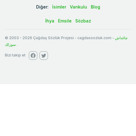
Diğer:
İsimler
Vankulu
Blog
İhya
Emsile
Sözbaz
© 2003
-
2026
Çağdaş Sözlük Projesi - cagdassozluk.com -
چاغداش
سوزلك
.
Bizi takip et