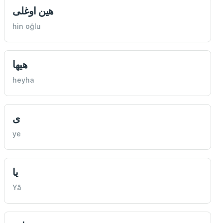
هين اوغلی
hin oğlu
هیها
heyha
ی
ye
یا
Yâ