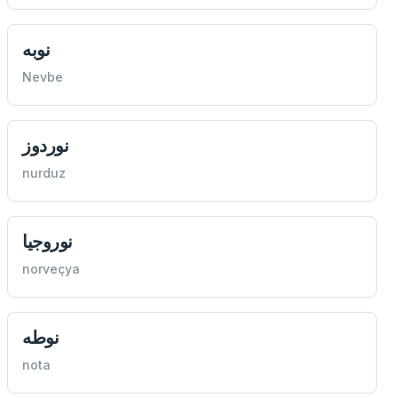
نوبه
Nevbe
نوردوز
nurduz
نوروجيا
norveçya
نوطه
nota