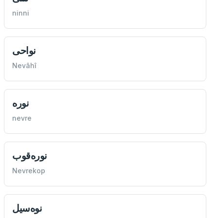
ninni
نواحی
Nevâhî
نوره
nevre
نوره‌قوب
Nevrekop
نوه‌سيل