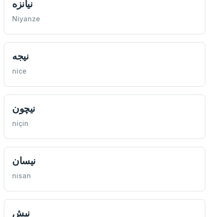
نيانزه
Niyanze
نيجه
nice
نيچون
niçin
نيسان
nisan
نيش