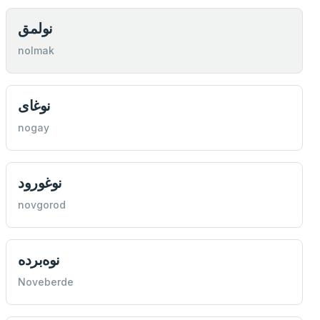
نولمق
nolmak
نوغای
nogay
نوغورود
novgorod
نوه‌برده
Noveberde