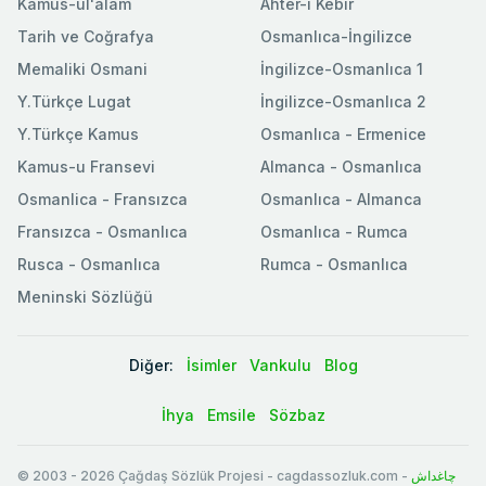
Kamus-ul'alam
Ahter-i Kebir
Tarih ve Coğrafya
Osmanlıca-İngilizce
Memaliki Osmani
İngilizce-Osmanlıca 1
Y.Türkçe Lugat
İngilizce-Osmanlıca 2
Y.Türkçe Kamus
Osmanlıca - Ermenice
Kamus-u Fransevi
Almanca - Osmanlıca
Osmanlica - Fransızca
Osmanlıca - Almanca
Fransızca - Osmanlıca
Osmanlıca - Rumca
Rusca - Osmanlıca
Rumca - Osmanlıca
Meninski Sözlüğü
Diğer:
İsimler
Vankulu
Blog
İhya
Emsile
Sözbaz
© 2003
-
2026
Çağdaş Sözlük Projesi - cagdassozluk.com -
چاغداش