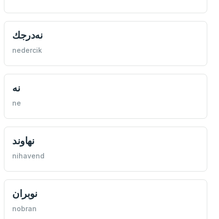
نه‌درجك
nedercik
نه
ne
نهاوند
nihavend
نوبران
nobran