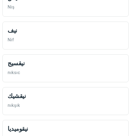
Niş
نيف
Nif
نيقسيج
nıksıc
نيقشيك
nıkşık
نيقوميديا