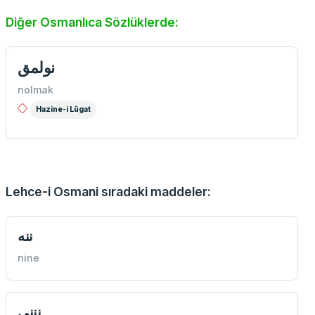
Diğer Osmanlıca Sözlüklerde:
نولمق
nolmak
Hazine-i Lûgat
Lehce-i Osmani sıradaki maddeler:
ننه
nine
نننی