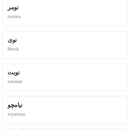
نومر
numru
نوی
Nevâ
نوبت
nevbet
نيامچو
niyamço