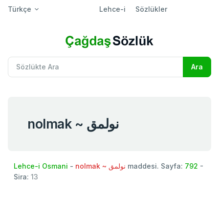
Türkçe
Lehce-i
Sözlükler
nolmak ~ نولمق
Lehce-i Osmani
-
nolmak ~ نولمق
maddesi. Sayfa:
792
-
Sira:
13