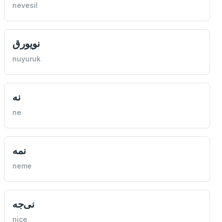
nevesil
نويورق
nuyuruk
نه
ne
نمه
neme
نی‌جه
nice