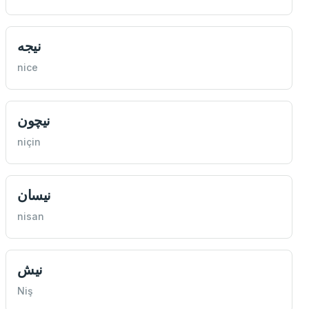
نيجه
nice
نيچون
niçin
نيسان
nisan
نيش
Niş