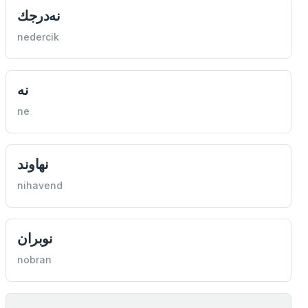
نه‌درجك
nedercik
نه
ne
نهاوند
nihavend
نوبران
nobran