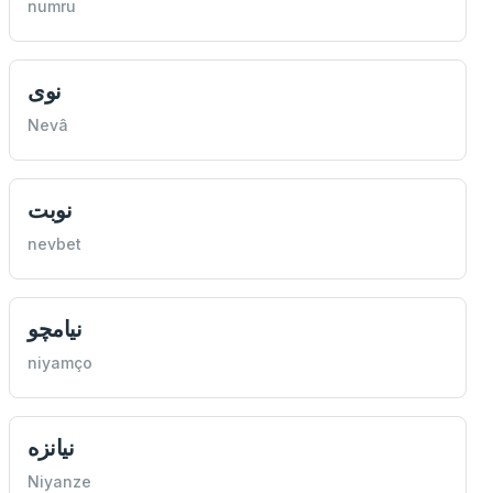
numru
نوی
Nevâ
نوبت
nevbet
نيامچو
niyamço
نيانزه
Niyanze