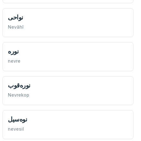
نواحی
Nevâhî
نوره
nevre
نوره‌قوب
Nevrekop
نوه‌سيل
nevesil