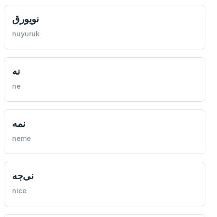
نويورق
nuyuruk
نه
ne
نمه
neme
نی‌جه
nice