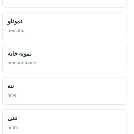
نموتلو
nemutlu
نمونه خانه
numunehame
ننه
nine
نننی
ninni