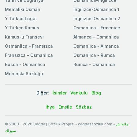
Tarih ve Coğrafya
Osmanlıca-İngilizce
Memaliki Osmani
İngilizce-Osmanlıca 1
Y.Türkçe Lugat
İngilizce-Osmanlıca 2
Y.Türkçe Kamus
Osmanlıca - Ermenice
Kamus-u Fransevi
Almanca - Osmanlıca
Osmanlica - Fransızca
Osmanlıca - Almanca
Fransızca - Osmanlıca
Osmanlıca - Rumca
Rusca - Osmanlıca
Rumca - Osmanlıca
Meninski Sözlüğü
Diğer:
İsimler
Vankulu
Blog
İhya
Emsile
Sözbaz
© 2003
-
2026
Çağdaş Sözlük Projesi - cagdassozluk.com -
چاغداش
سوزلك
.