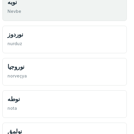
نوبه
Nevbe
نوردوز
nurduz
نوروجيا
norveçya
نوطه
nota
نولمق