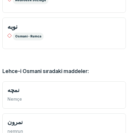
Redhouse Sözlüğü
نوبه
Osmani - Rumca
Lehce-i Osmani sıradaki maddeler:
نمچه
Nemçe
نمرون
nemrun