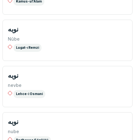
Kamus-ul'Alam
نوبه
Nûbe
Lugat-ı Remzi
نوبه
nevbe
Lehce-i Osmani
نوبه
nube