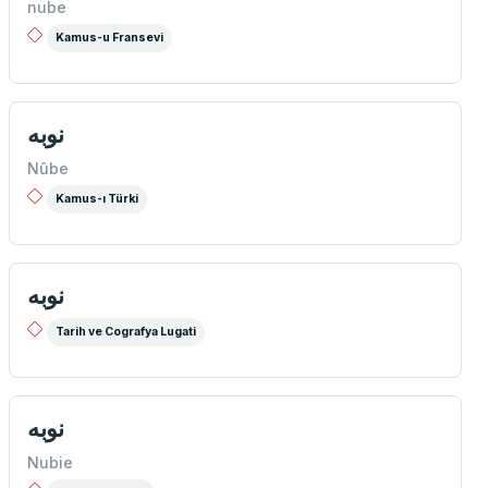
nube
Kamus-u Fransevi
نوبه
Nûbe
Kamus-ı Türki
نوبه
Tarih ve Cografya Lugati
نوبه
Nubie