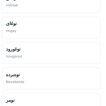
nolmak
نوغای
nogay
نوغورود
novgorod
نوه‌برده
Noveberde
نومر