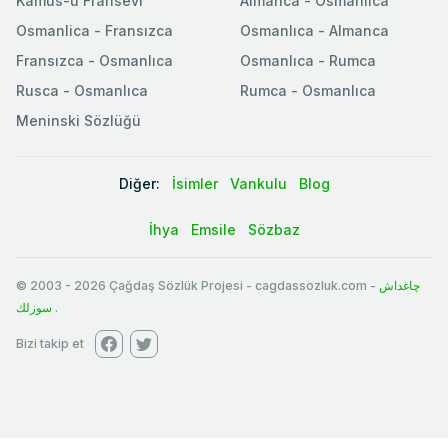
Kamus-u Fransevi
Almanca - Osmanlıca
Osmanlica - Fransızca
Osmanlıca - Almanca
Fransızca - Osmanlıca
Osmanlıca - Rumca
Rusca - Osmanlıca
Rumca - Osmanlıca
Meninski Sözlüğü
Diğer:
İsimler
Vankulu
Blog
İhya
Emsile
Sözbaz
© 2003
-
2026
Çağdaş Sözlük Projesi - cagdassozluk.com -
چاغداش
سوزلك
.
Bizi takip et