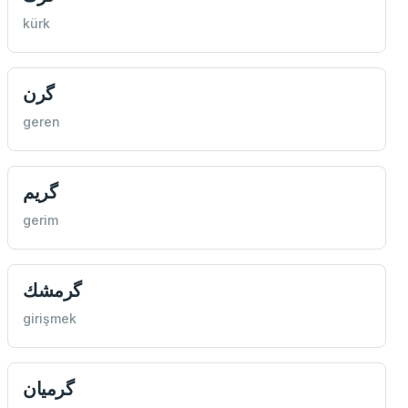
kürk
گرن
geren
گريم
gerim
گرمشك
girişmek
گرمیان