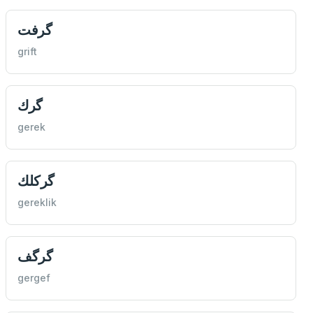
گرفت
grift
گرك
gerek
گركلك
gereklik
گرگف
gergef