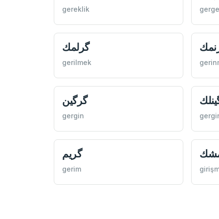
gereklik
gerge
نمك
گرلمك
gerilmek
geri
ينلك
گرگين
gergin
gergi
شك
گريم
gerim
giriş