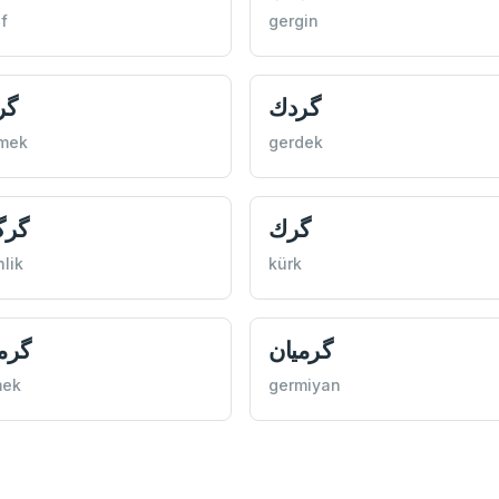
f
gergin
گردك
گر
nmek
gerdek
گرك
گرگ
nlik
kürk
گرمیان
گرم
mek
germiyan