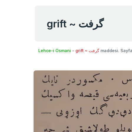
grift ~ گرفت
Lehce-i Osmani
-
grift ~ گرفت
maddesi. Sayf