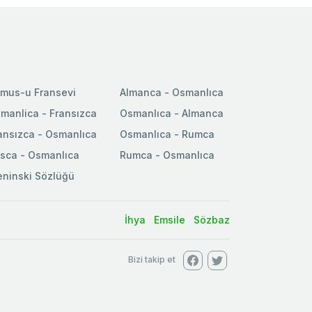
mus-u Fransevi
Almanca - Osmanlıca
manlica - Fransızca
Osmanlıca - Almanca
ansızca - Osmanlıca
Osmanlıca - Rumca
sca - Osmanlıca
Rumca - Osmanlıca
ninski Sözlüğü
İhya
Emsile
Sözbaz
Bizi takip et