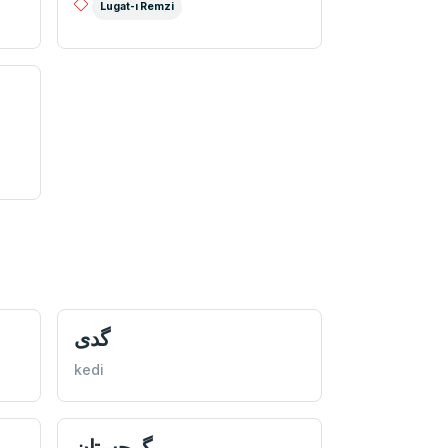
Lugat-ı Remzi
گدی
kedi
گرجستان