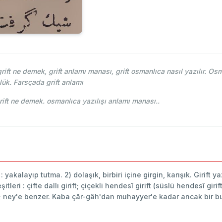
ft ne demek, grift anlamı manası, grift osmanlıca nasıl yazılır. Osm
ük. Farsçada grift anlamı
ce-i Osmani - Ahmed Vefik paşa - گرفت grift ne demek. osmanlıca yazılışı anlamı manası..
ft : yakalayıp tutma. 2) dolaşık, birbiri içine girgin, karışık. Girift 
leri : çifte dallı girift; çiçekli hendesî girift (süslü hendesî giri
; ney'e benzer. Kaba çâr-gâh'dan muhayyer'e kadar ancak bir bu