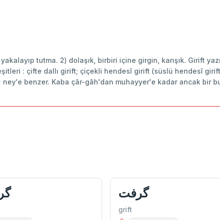
 : yakalayıp tutma. 2) dolaşık, birbiri içine girgin, karışık. Girift ya
leri : çifte dallı girift; çiçekli hendesî girift (süslü hendesî giri
; ney'e benzer. Kaba çâr-gâh'dan muhayyer'e kadar ancak bir bu
گرفت
گر
grift