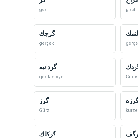
ger
girah
نمك
گرچك
gerçek
gerç
ردك
گردانيه
gerdaniyye
Girde
رزه
گرز
Gürz
kürze
رگف
گركلك