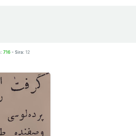
a:
716
- Sira:
12