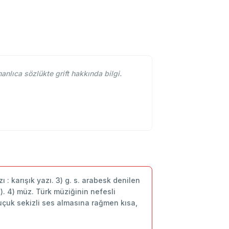
anlıca sözlükte grift hakkında bilgi.
yazı : karışık yazı. 3) g. s. arabesk denilen
ft). 4) müz. Türk müziğinin nefesli
çuk sekizli ses almasına rağmen kısa,