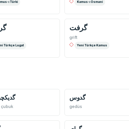
mus-ı Türki
Kamus-ı Osmani
گرفت
گر
grift
ni Türkçe Lugat
Yeni Türkçe Kamus
گدوس
گديكچو
 çubuk
gedüs
گرای
گ