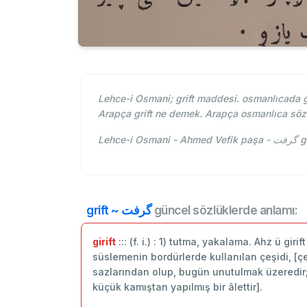
Lehce-i Osmani; grift maddesi. osmanlıcada gri
Arapça grift ne demek. Arapça osmanlıca sözl
Leh
grift ~ گرفت
güncel sözlüklerde anlamı:
girift
::: (f. i.) : 1) tutma, yakalama. Ahz ü giri
süslemenin bordürlerde kullanılan çeşidi, [çeşit
sazlarından olup, bugün unutulmak üzeredir
küçük kamıştan yapılmış bir âlettir].