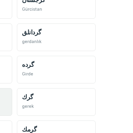
Gürcistan
گردانلق
gerdanlık
گرده
Girde
گرك
gerek
گرمك