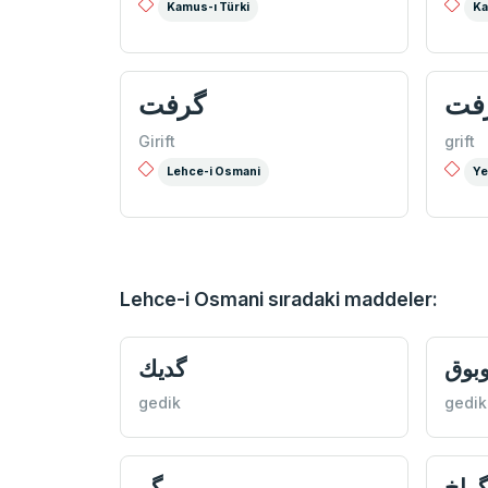
Kamus-ı Türki
Ka
فت
گرفت
Girift
grift
Lehce-i Osmani
Ye
Lehce-i Osmani sıradaki maddeler:
بوق
گديك
gedik
gedik
راخ
گر