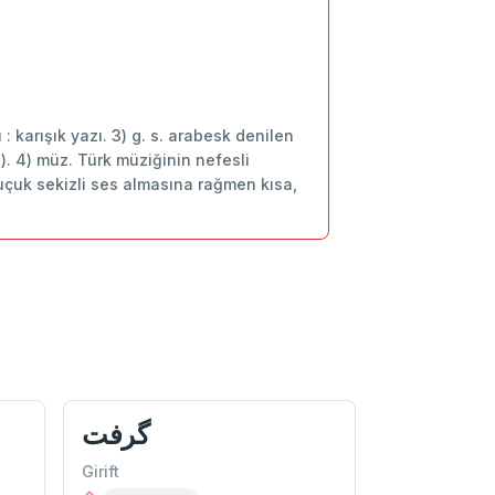
zı : karışık yazı. 3) g. s. arabesk denilen
ft). 4) müz. Türk müziğinin nefesli
çuk sekizli ses almasına rağmen kısa,
گرفت
Girift