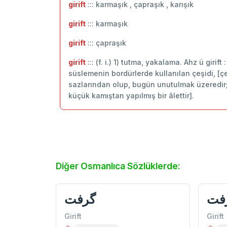
girift
::: karmaşık , çapraşık , karışık
girift
::: ‬karmaşık
girift
::: çapraşık
girift
::: (f. i.) 1) tutma, yakalama. Ahz ü girift
süslemenin bordürlerde kullanılan çeşidi, [çeşit
sazlarından olup, bugün unutulmak üzeredir
küçük kamıştan yapılmış bir âlettir].
Diğer Osmanlıca Sözlüklerde:
فت
گرفت
Girift
Girift