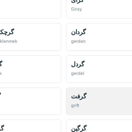
Giray
گردان
گرچكل
eklenmek
gerdan
گردل
گ
k
gerdel
گرفت
گ
grift
گرگین
گ