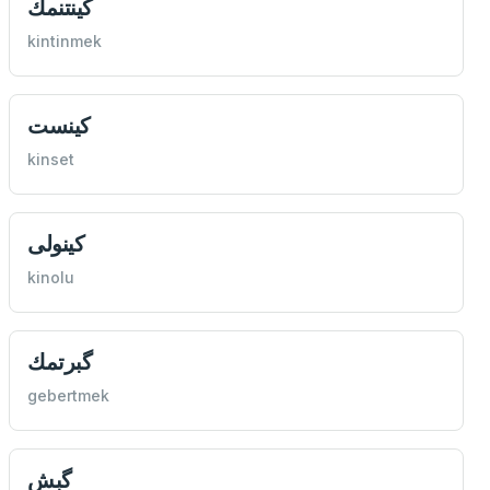
كينتنمك
kintinmek
كينست
kinset
كينولی
kinolu
گبرتمك
gebertmek
گبش