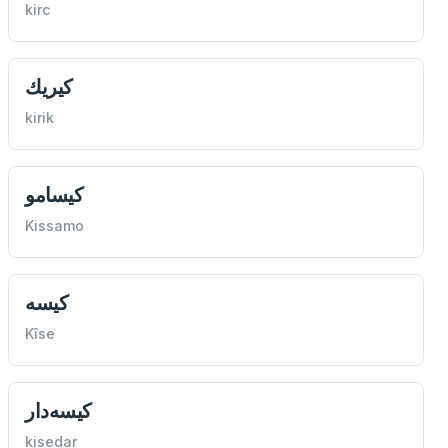
kirc
كيريك
kirik
كيسامو
Kissamo
كيسه
Kîse
كيسه‌دار
kisedar