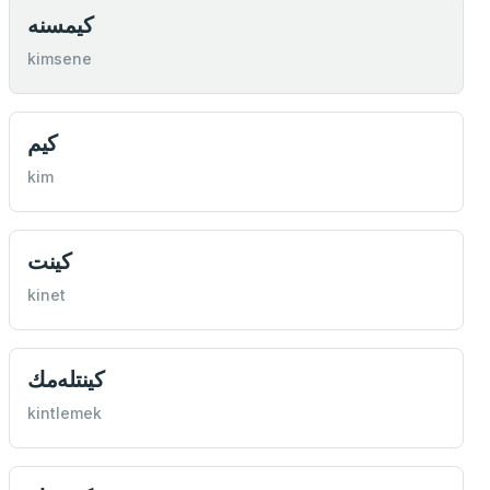
كيمسنه
kimsene
كيم
kim
كينت
kinet
كينتله‌مك
kintlemek