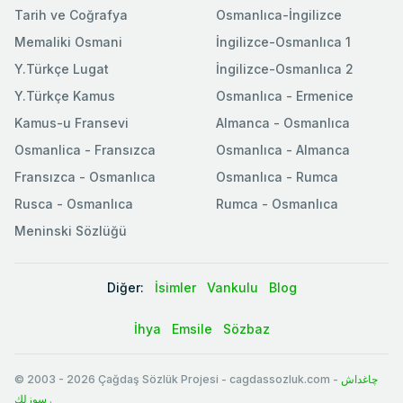
Tarih ve Coğrafya
Osmanlıca-İngilizce
Memaliki Osmani
İngilizce-Osmanlıca 1
Y.Türkçe Lugat
İngilizce-Osmanlıca 2
Y.Türkçe Kamus
Osmanlıca - Ermenice
Kamus-u Fransevi
Almanca - Osmanlıca
Osmanlica - Fransızca
Osmanlıca - Almanca
Fransızca - Osmanlıca
Osmanlıca - Rumca
Rusca - Osmanlıca
Rumca - Osmanlıca
Meninski Sözlüğü
Diğer:
İsimler
Vankulu
Blog
İhya
Emsile
Sözbaz
© 2003
-
2026
Çağdaş Sözlük Projesi - cagdassozluk.com -
چاغداش
سوزلك
.