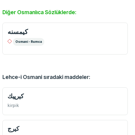
Diğer Osmanlıca Sözlüklerde:
كيمسنه
Osmani - Rumca
Lehce-i Osmani sıradaki maddeler:
كیرپيك
kirpik
كيرج