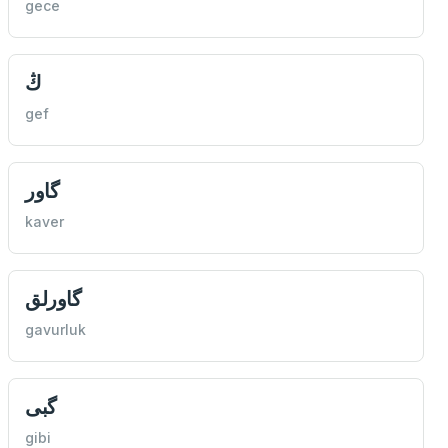
gece
ڭ
gef
گاور
kaver
گاورلق
gavurluk
گبی
gibi