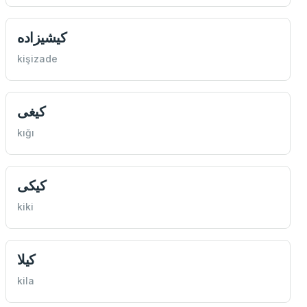
كيشيزاده
kişizade
كیغی
kığı
كیكی
kiki
كيلا
kila