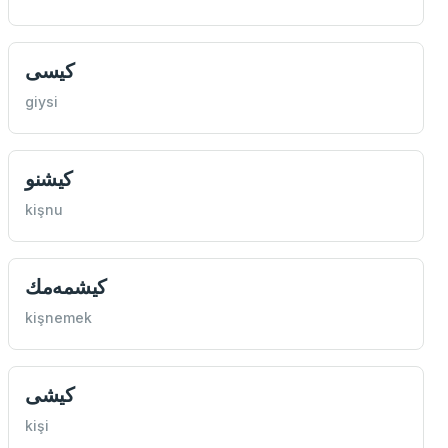
كیسی
giysi
كيشنو
kişnu
كيشمه‌مك
kişnemek
كيشی
kişi