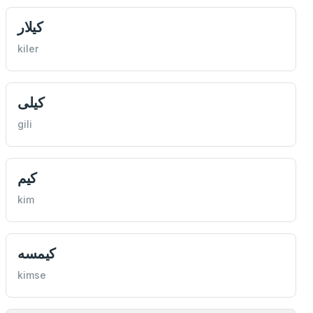
كيلار
kiler
كیلی
gili
كیم
kim
كيمسه
kimse