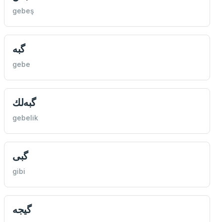
gebeş
گبه
gebe
گبه‌لك
gebelik
گبی
gibi
گيجه