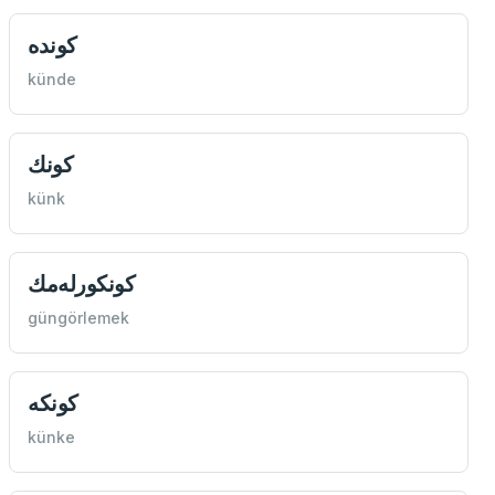
كونده
künde
كونك
künk
كونكور‌له‌مك
güngörlemek
كونكه
künke