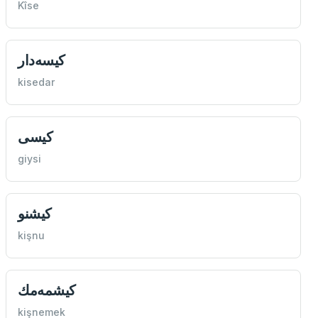
Kîse
كيسه‌دار
kisedar
كیسی
giysi
كيشنو
kişnu
كيشمه‌مك
kişnemek