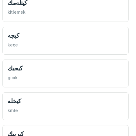
كیتله‌مك
kitlemek
كيچه
keçe
كیجيك
gıcık
كیخله
kihle
كیرپيك