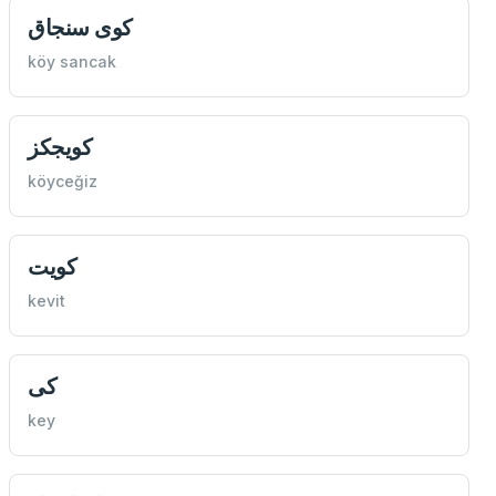
كوی سنجاق
köy sancak
كویجكز
köyceğiz
كویت
kevit
كی
key