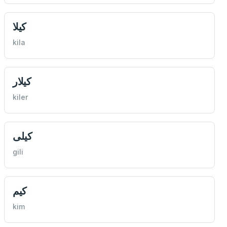
كيلا
kila
كيلار
kiler
كیلی
gili
كیم
kim