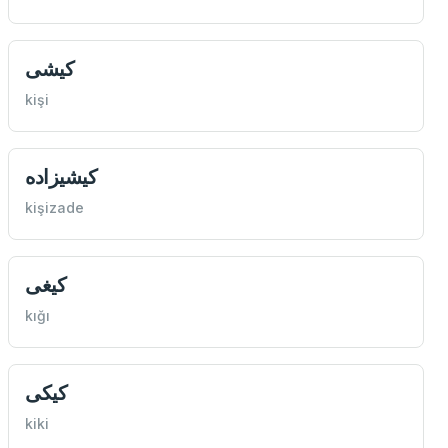
كيشی
kişi
كيشيزاده
kişizade
كیغی
kığı
كیكی
kiki