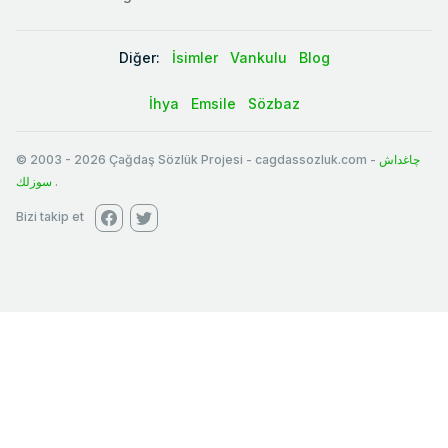
Diğer:
İsimler
Vankulu
Blog
İhya
Emsile
Sözbaz
© 2003
-
2026
Çağdaş Sözlük Projesi - cagdassozluk.com -
چاغداش
سوزلك
.
Bizi takip et