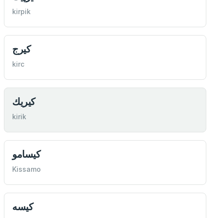
kirpik
كيرج
kirc
كيريك
kirik
كيسامو
Kissamo
كيسه