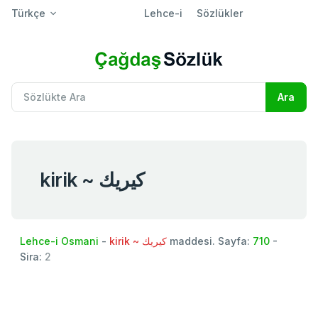
Türkçe
Lehce-i
Sözlükler
kirik ~ كيريك
Lehce-i Osmani
-
kirik ~ كيريك
maddesi. Sayfa:
710
-
Sira:
2