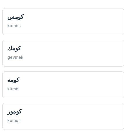
كومس
kümes
كومك
gevmek
كومه
küme
كومور
kömür