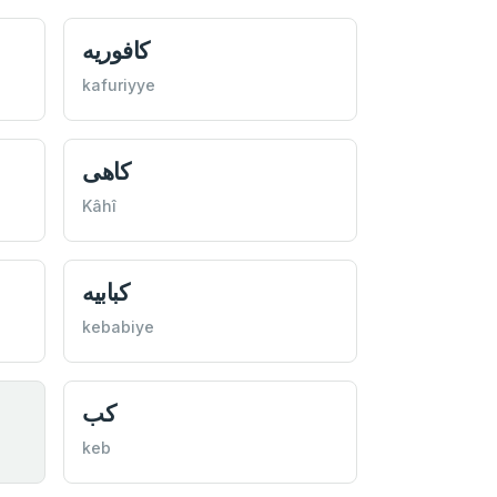
كافوريه
kafuriyye
كاهی
Kâhî
كبابيه
kebabiye
كب
keb