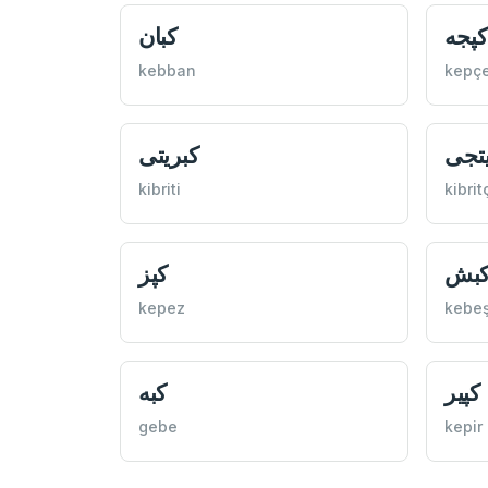
كپجه
كبان
kebban
kepç
يتجی
كبريتی
kibriti
kibrit
بش
كپز
kepez
kebe
كپير
كبه
gebe
kepir