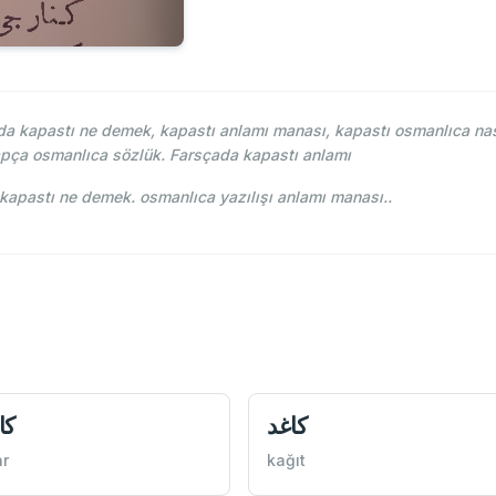
 kapastı ne demek, kapastı anlamı manası, kapastı osmanlıca nası
apça osmanlıca sözlük. Farsçada kapastı anlamı
ehce-i Osmani - Ahmed Vefik paşa - كپاصدی kapastı ne demek. osmanlıca yazılışı anlamı manası..
كاغد
كا
r
kağıt