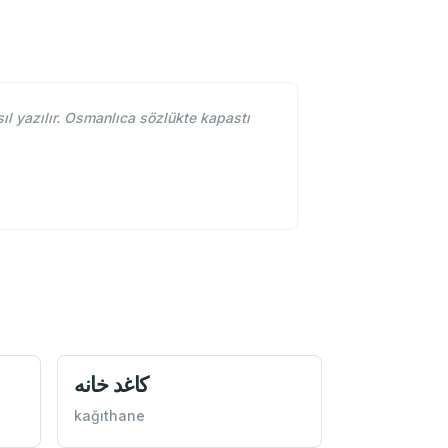
l yazılır. Osmanlıca sözlükte kapastı
كاغد خانه
kağıthane