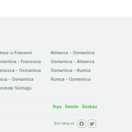
mus-u Fransevi
Almanca - Osmanlıca
manlica - Fransızca
Osmanlıca - Almanca
ansızca - Osmanlıca
Osmanlıca - Rumca
sca - Osmanlıca
Rumca - Osmanlıca
ninski Sözlüğü
İhya
Emsile
Sözbaz
Bizi takip et