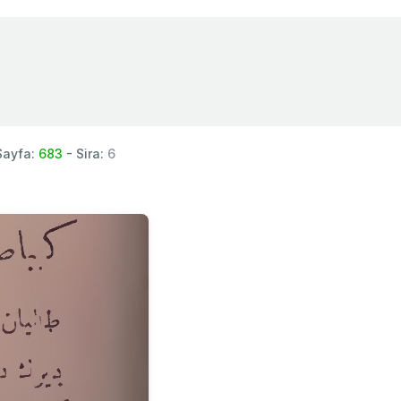
Sayfa:
683
- Sira:
6