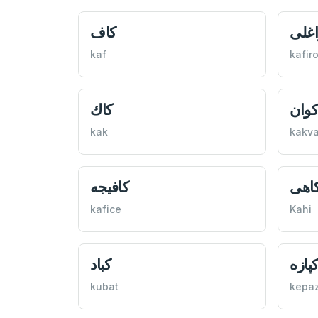
اغلی
كاف
kaf
kafir
كوان
كاك
kak
kakv
اهی
كافيجه
kafice
Kahi
پازه
كباد
kubat
kepa