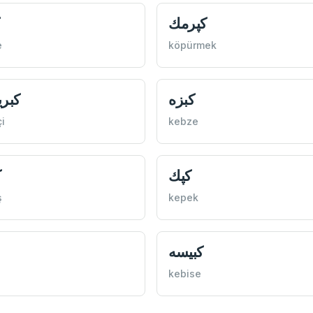
كپرمك
e
köpürmek
كبزه
كبر
çi
kebze
كپك
ك
ş
kepek
كبيسه
kebise