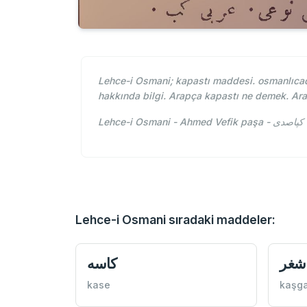
Lehce-i Osmani; kapastı maddesi. osmanlıcada
hakkında bilgi. Arapça kapastı ne demek. Ar
L
Lehce-i Osmani sıradaki maddeler:
شغر
كاسه
kase
kaşga