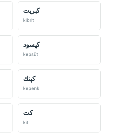
كبريت
kibrit
كپسود
kepsüt
كپنك
kepenk
كت
kit