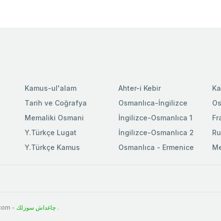
Kamus-ul'alam
Ahter-i Kebir
Ka
Tarih ve Coğrafya
Osmanlıca-İngilizce
Os
Memaliki Osmani
İngilizce-Osmanlıca 1
Fr
Y.Türkçe Lugat
İngilizce-Osmanlıca 2
Ru
Y.Türkçe Kamus
Osmanlıca - Ermenice
Me
.com -
چاغداش سوزلك
.