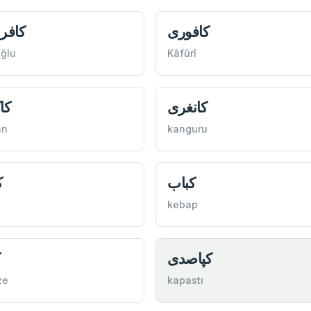
كافوری
كافر
oğlu
Kâfûrî
كانغری
كا
an
kanguru
كباب
ك
kebap
كپاصدی
ك
ze
kapastı