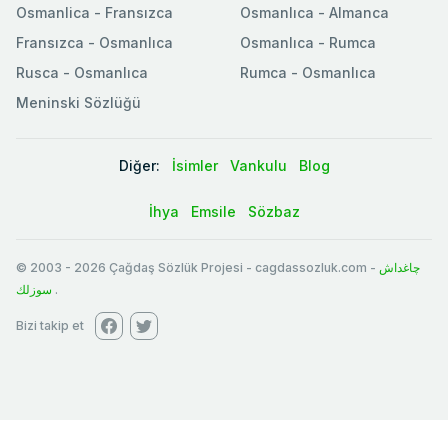
Osmanlica - Fransızca
Osmanlıca - Almanca
Fransızca - Osmanlıca
Osmanlıca - Rumca
Rusca - Osmanlıca
Rumca - Osmanlıca
Meninski Sözlüğü
Diğer:
İsimler
Vankulu
Blog
İhya
Emsile
Sözbaz
© 2003
-
2026
Çağdaş Sözlük Projesi - cagdassozluk.com -
چاغداش
سوزلك
.
Bizi takip et