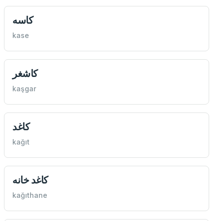
كاسه
kase
كاشغر
kaşgar
كاغد
kağıt
كاغد خانه
kağıthane