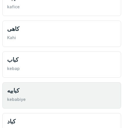
kafice
كاهی
Kahi
كباب
kebap
كبابيه
kebabiye
كباد