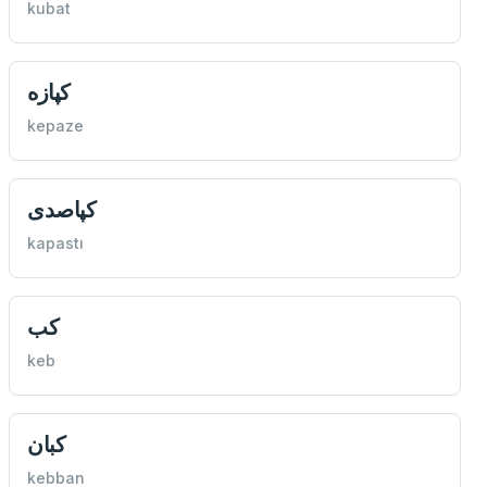
kubat
كپازه
kepaze
كپاصدی
kapastı
كب
keb
كبان
kebban