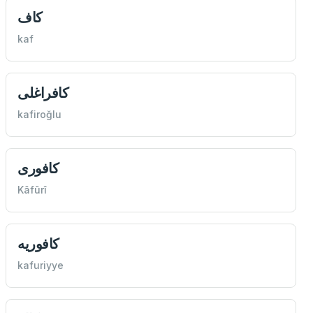
كاف
kaf
كافراغلی
kafiroğlu
كافوری
Kâfûrî
كافوريه
kafuriyye