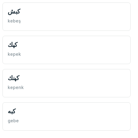
كبش
kebeş
كپك
kepek
كپنك
kepenk
كبه
gebe