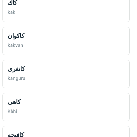
كاك
kak
كاكوان
kakvan
كانغری
kanguru
كاهی
Kâhî
كافيجه