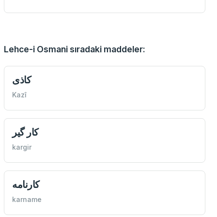
Lehce-i Osmani sıradaki maddeler:
كاذی
Kazî
كار گیر
kargir
كارنامه
karname