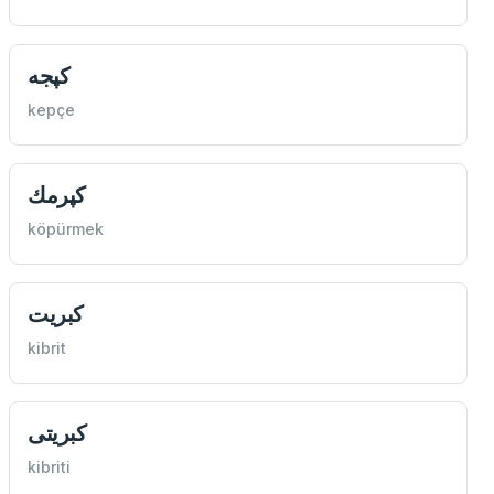
كپجه
kepçe
كپرمك
köpürmek
كبريت
kibrit
كبريتی
kibriti