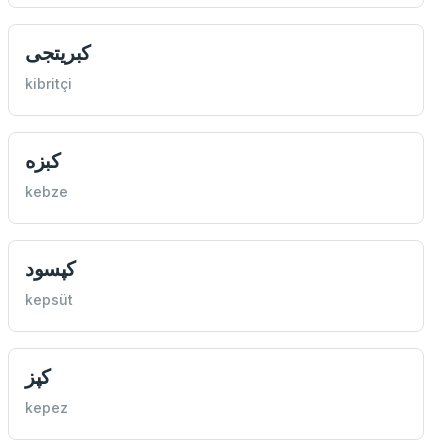
كبريتجی
kibritçi
كبزه
kebze
كپسود
kepsüt
كپز
kepez