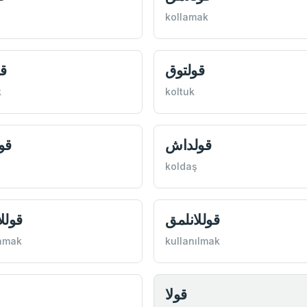
kollamak
قولتوق
ق
k
koltuk
قولداش
قو
koldaş
قوللانلمق
قولل
nmak
kullanılmak
قولا