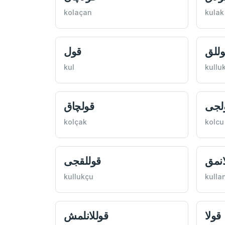
kolaçan
kulak
وللق
قول
kul
kullu
لجی
قولچاق
kolçak
kolcu
انمق
قوللقجی
kullukçu
kulla
قولا
قوللانلمش