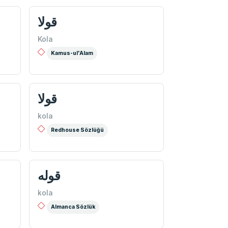
قولا
Kola
Kamus-ul'Alam
قولا
kola
Redhouse Sözlüğü
قوله
kola
Almanca Sözlük