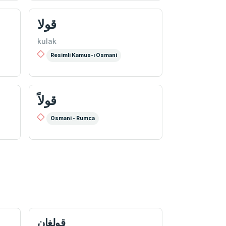
قولا
kulak
Resimli Kamus-ı Osmani
قولاً
Osmani - Rumca
قولغان