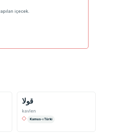
yapılan içecek.
قولا
kavlen
Kamus-ı Türki