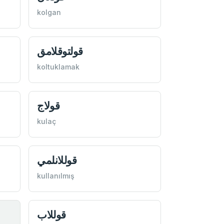
kolgan
قولتوقلامق
koltuklamak
قولاج
kulaç
قوللانلمي
kullanılmış
قوللاب