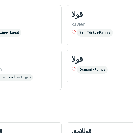
قولا
kavlen
zine-i Lûgat
Yeni Türkçe Kamus
قولا
n
Osmani - Rumca
manlıca İmla Lügati
قوللامق
ق