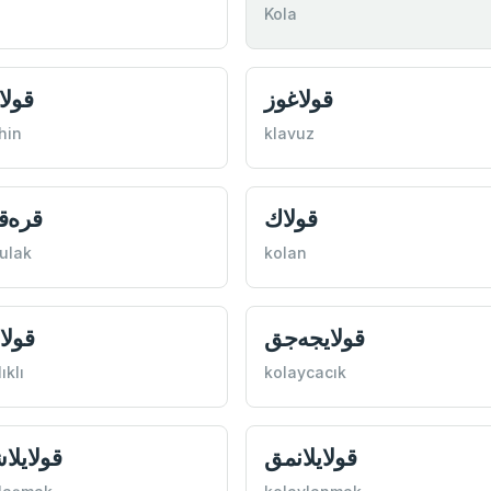
Kola
قولاغوز
قولا
hin
klavuz
قولاك
قره‌ق
ulak
kolan
قولايجه‌جق
قولا
ıklı
kolaycacık
قولايلانمق
قولايل