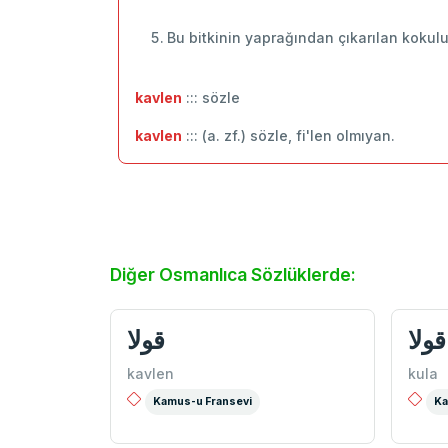
Bu bitkinin yaprağından çıkarılan kokulu
kavlen
::: sözle
kavlen
::: (a. zf.) sözle, fi'len olmıyan.
Diğer Osmanlıca Sözlüklerde:
قولا
قولا
kavlen
kula
Kamus-u Fransevi
Ka