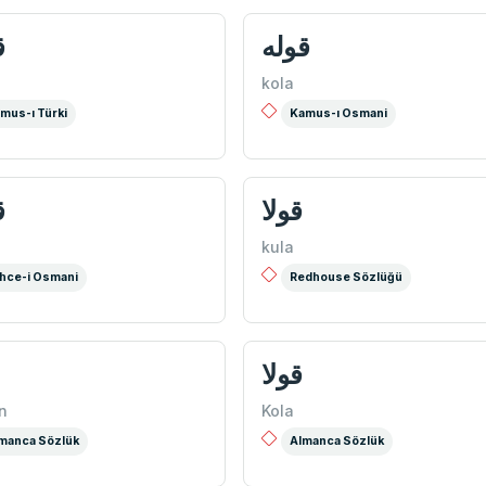
قوله
ق
kola
mus-ı Türki
Kamus-ı Osmani
قولا
ق
kula
hce-i Osmani
Redhouse Sözlüğü
قولا
n
Kola
manca Sözlük
Almanca Sözlük