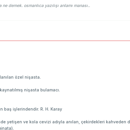
 Osmani - Ahmed Vefik paşa - قولا Kola ne demek. osmanlıca yazılışı anlamı manası..
lanılan özel nişasta.
 kaynatılmış nişasta bulamacı.
n baş işlerindendir. R. H. Karay
inde yetişen ve kola cevizi adıyla anılan, çekirdekleri kahveden 
minata).