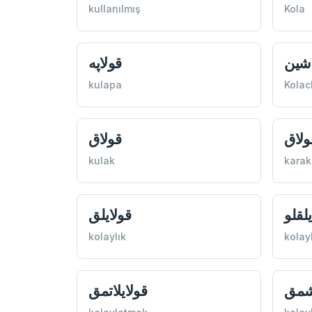
kullanılmış
Kola
شين
قولاپه
kulapa
Kolac
ولاق
قولاق
kulak
karak
يلقلو
قولايلق
kolaylık
kolayl
اشمق
قولايلاتمق