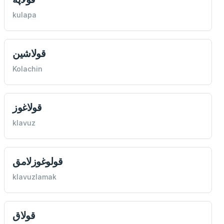
kulapa
قولاشين
Kolachin
قولاغوز
klavuz
قولوغوزلامق
klavuzlamak
قولاق