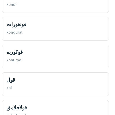
konur
قونغورات
kongurat
قوكورپه
konurpe
قول
kol
قولاجلامق