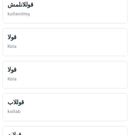
قوللانلمش
kullanılmış
قولا
Kola
قولا
Kola
قوللاب
kollab
قولاپه