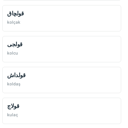
قولچاق
kolçak
قولجی
kolcu
قولداش
koldaş
قولاج
kulaç