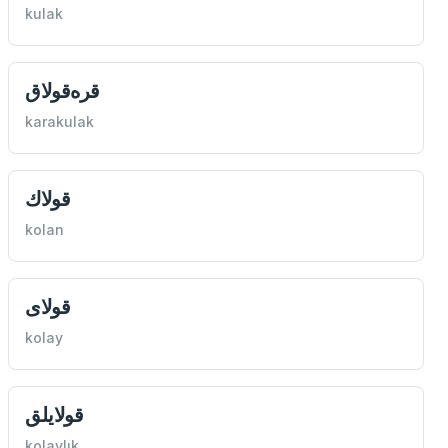
kulak
قره‌قولاق
karakulak
قولاك
kolan
قولای
kolay
قولايلق
kolaylık