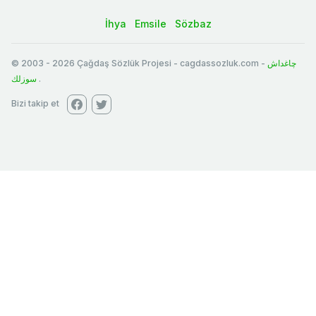
İhya
Emsile
Sözbaz
© 2003
-
2026
Çağdaş Sözlük Projesi - cagdassozluk.com -
چاغداش
سوزلك
.
Bizi takip et