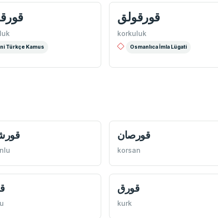
قورقولق
قورق
luk
korkuluk
ni Türkçe Kamus
Osmanlıca İmla Lügati
قورصان
قورشو
nlu
korsan
قورق
ق
u
kurk