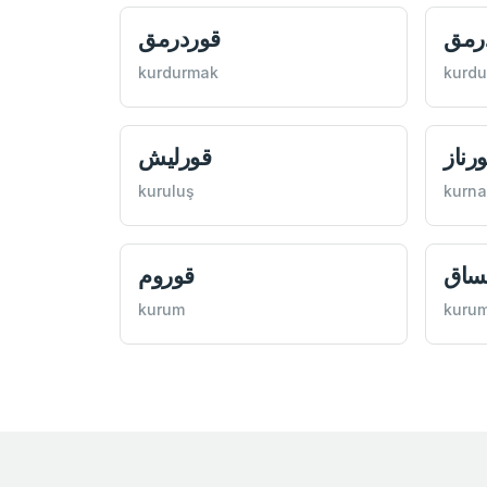
رمق
قوردرمق
kurdurmak
kurd
رناز
قورليش
kuruluş
kurna
ساق
قوروم
kurum
kuru