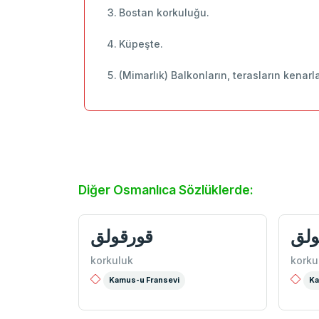
Bostan korkuluğu.
Küpeşte.
(Mimarlık) Balkonların, terasların kenar
Diğer Osmanlıca Sözlüklerde:
ولق
قورقولق
korkuluk
korku
Kamus-u Fransevi
Ka