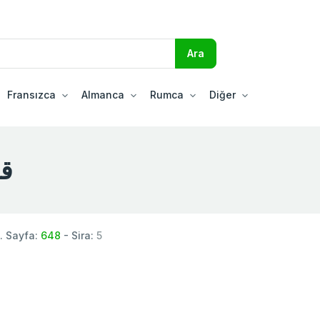
Fransızca
Almanca
Rumca
Diğer
قور
. Sayfa:
648
- Sira:
5