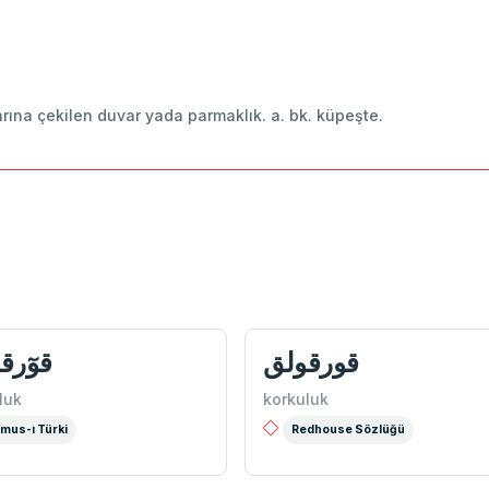
larına çekilen duvar yada parmaklık. a. bk. küpeşte.
قورقولق
قوٓرق
luk
korkuluk
mus-ı Türki
Redhouse Sözlüğü