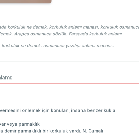
a korkuluk ne demek, korkuluk anlamı manası, korkuluk osmanlıca 
 demek. Arapça osmanlıca sözlük. Farsçada korkuluk anlamı
Lehce-i Osmani - Ahmed Vefik paşa - قورقولق korkuluk ne demek. osmanlıca yazılışı anlamı manası..
lamı:
 vermesini önlemek için konulan, insana benzer kukla.
var veya parmaklık
 demir parmaklıklı bir korkuluk vardı. N. Cumalı