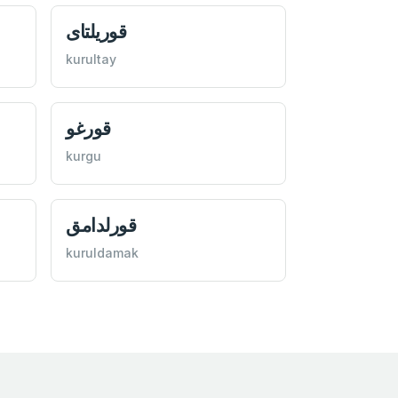
قوريلتای
kurultay
قورغو
kurgu
قورلدامق
kuruldamak