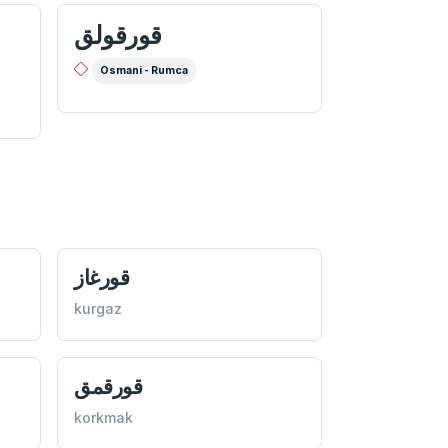
قورقولق
Osmani - Rumca
قورغاز
kurgaz
قورقمق
korkmak