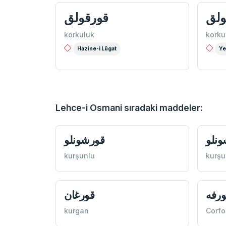
ولق
قورقولق
korkuluk
korku
Hazine-i Lûgat
Ye
Lehce-i Osmani sıradaki maddeler:
نلو
قورشونلو
kurşunlu
kurşu
ورفه
قورغان
kurgan
Corfo