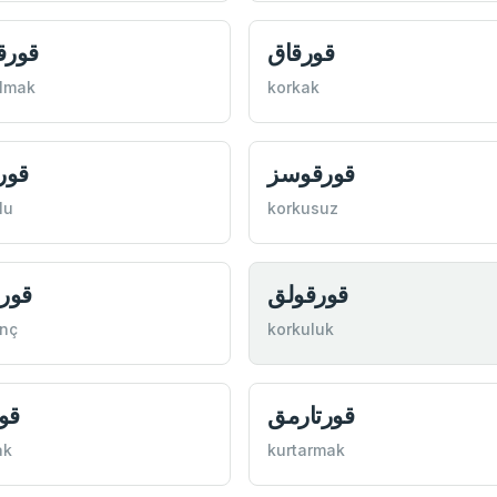
قورقاق
قورق
lmak
korkak
قورقوسز
قور
lu
korkusuz
قورقولق
قور
nç
korkuluk
قورتارمق
قو
ak
kurtarmak