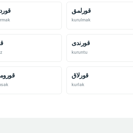
قورلمق
قورد
urmak
kurulmak
قورندی
قو
z
kuruntu
قورلاق
قوروم
msak
kurlak