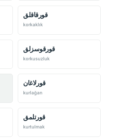
قورقاقلق
korkaklık
قورقوسزلق
korkusuzluk
قورلاغان
kurlağan
قورتلمق
kurtulmak