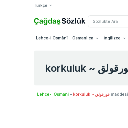
Türkçe
Lehce-i Osmânî
Osmanlıca
İngilizce
korkuluk ~ قولق
Lehce-i Osmani
-
korkuluk ~ قورقولق
maddesi