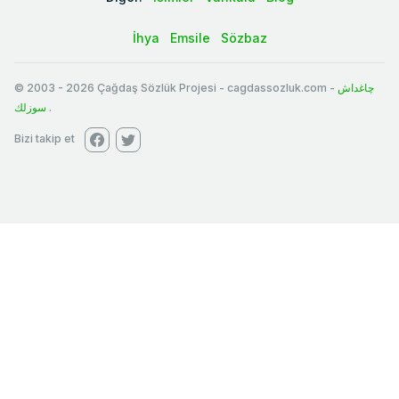
İhya
Emsile
Sözbaz
© 2003
-
2026
Çağdaş Sözlük Projesi - cagdassozluk.com -
چاغداش
سوزلك
.
Bizi takip et