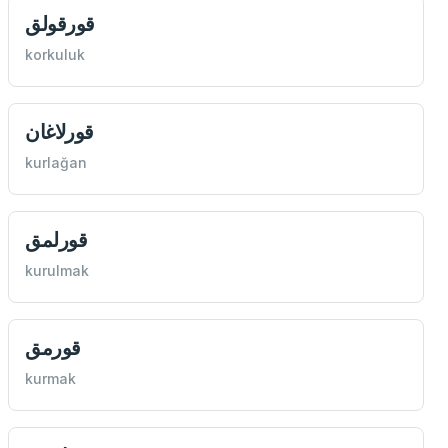
قورقولق
korkuluk
قورلاغان
kurlağan
قورلمق
kurulmak
قورمق
kurmak