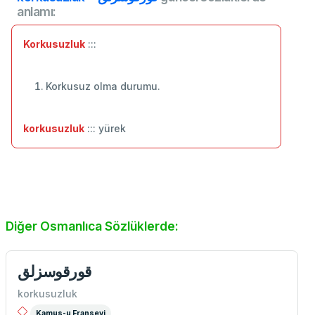
anlamı:
Korkusuzluk
:::
Korkusuz olma durumu.
korkusuzluk
::: yürek
Diğer Osmanlıca Sözlüklerde:
قورقوسزلق
korkusuzluk
Kamus-u Fransevi