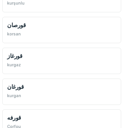
kurşunlu
قورصان
korsan
قورغاز
kurgaz
قورغان
kurgan
قورفه
Corfou