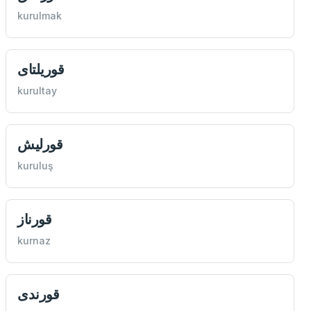
kurulmak
قوريلتای
kurultay
قورليش
kuruluş
قورناز
kurnaz
قورندی