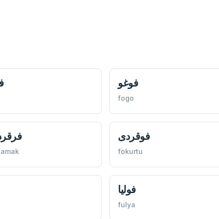
فوغو
ف
fogo
فوقردی
فرقرد
rdamak
fokurtu
فوليا
fulya