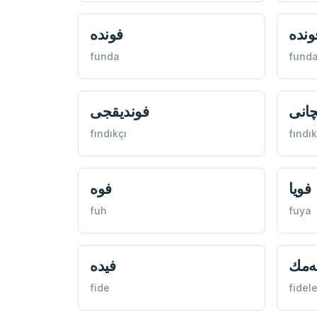
ونده
فونده
funda
fund
چانی
فونديقجی
fındıkçı
fındık
فويا
فوه
fuh
fuya
ه‌مك
فيده
fide
fidel