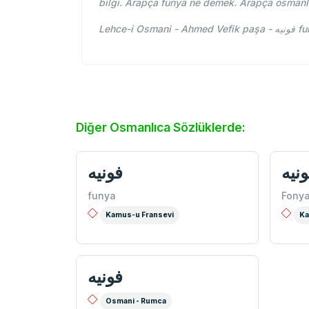
bilgi. Arapça funya ne demek. Arapça osmanl
Lehce
Diğer Osmanlıca Sözlüklerde:
نيه
فونيه
funya
Fony
Kamus-u Fransevi
Ka
فونيه
Osmani - Rumca