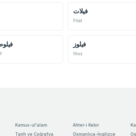
فيلات
Filat
فيلوز
فيلو
f
filoz
Kamus-ul'alam
Ahter-i Kebir
Ka
Tarih ve Coğrafya
Osmanlıca-İngilizce
Os