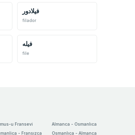
فيلادور
filador
فيله
file
mus-u Fransevi
Almanca - Osmanlıca
manlica - Fransızca
Osmanlıca - Almanca