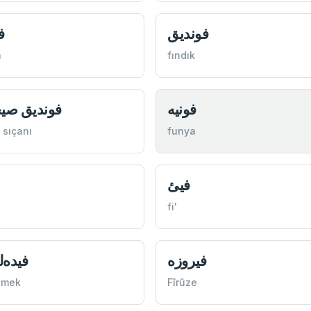
فونديق
ف
a
fındık
فونيه
فونديق صي
 sıçanı
funya
فیئ
fi'
فيروزه
فيده‌ل
emek
Fîrûze