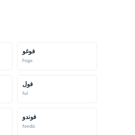
فوغو
Fogo
فول
ful
فوندو
fondü