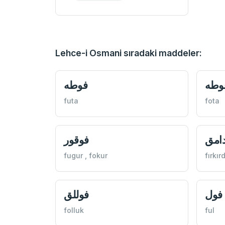
Lehce-i Osmani sıradaki maddeler:
وطه
فوطه
futa
fota
امق
فوقور
fugur , fokur
fırkı
فول
فوللق
folluk
ful