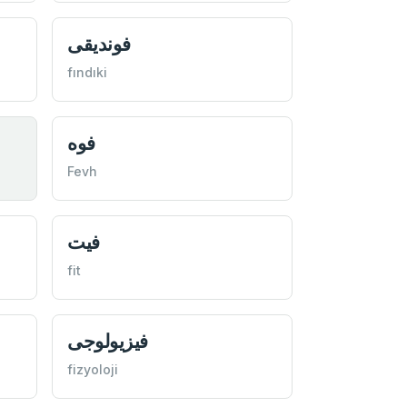
فونديقی
fındıki
فوه
Fevh
فيت
fit
فيزيولوجی
fizyoloji