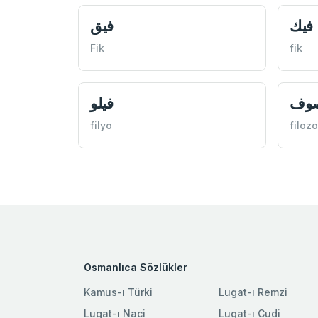
فيك
فيق
Fik
fik
صوف
فيلو
filyo
filozo
Osmanlıca Sözlükler
Kamus-ı Türki
Lugat-ı Remzi
Lugat-ı Naci
Lugat-ı Cudi