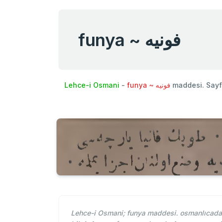
funya ~ فونيه
Lehce-i Osmani
-
funya ~ فونيه
maddesi. Say
Lehce-i Osmani; funya maddesi. osmanlıcada 