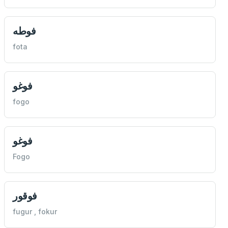
فوطه
fota
فوغو
fogo
فوغو
Fogo
فوقور
fugur , fokur