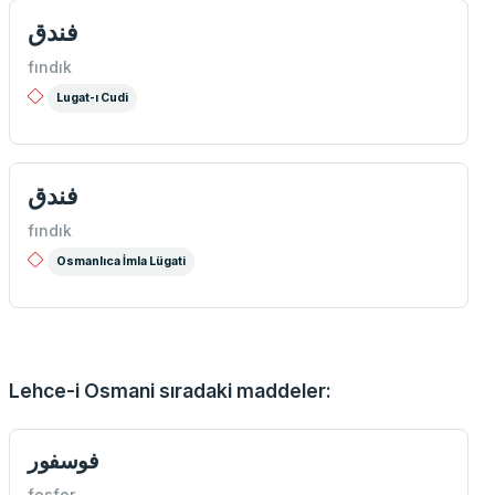
فندق
fındık
Lugat-ı Cudi
فندق
fındık
Osmanlıca İmla Lügati
Lehce-i Osmani sıradaki maddeler:
فوسفور
fosfor