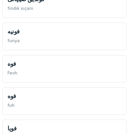
fındık sıçanı
فونيه
funya
فوه
Fevh
فوه
fuh
فويا