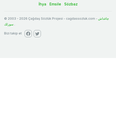
İhya
Emsile
Sözbaz
© 2003
-
2026
Çağdaş Sözlük Projesi - cagdassozluk.com -
چاغداش
سوزلك
.
Bizi takip et