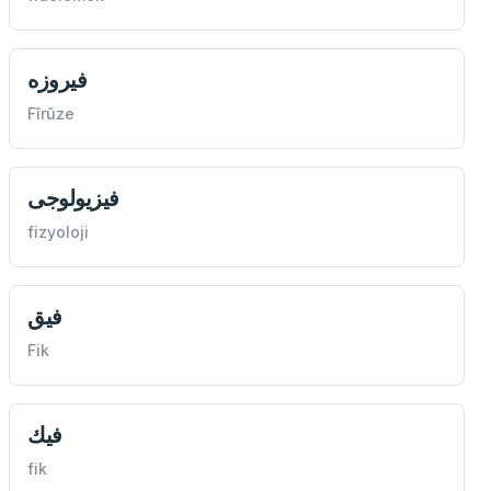
فيروزه
Fîrûze
فيزيولوجی
fizyoloji
فيق
Fik
فيك
fik