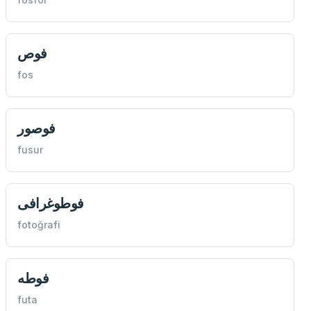
فوص
fos
فوصور
fusur
فوطوغرافی
fotoğrafi
فوطه
futa