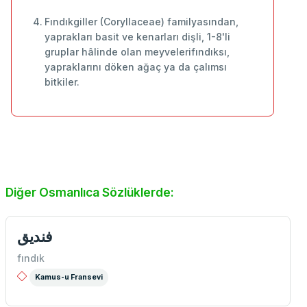
Fındıkgiller (Coryllaceae) familyasından,
yaprakları basit ve kenarları dişli, 1-8'li
gruplar hâlinde olan meyvelerifındıksı,
yapraklarını döken ağaç ya da çalımsı
bitkiler.
Diğer Osmanlıca Sözlüklerde:
فندیق
fındık
Kamus-u Fransevi