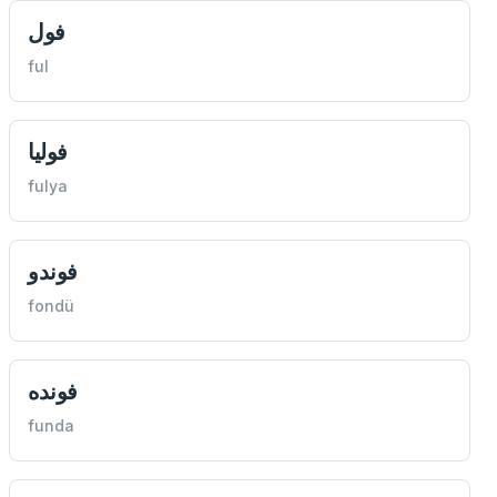
فول
ful
فوليا
fulya
فوندو
fondü
فونده
funda