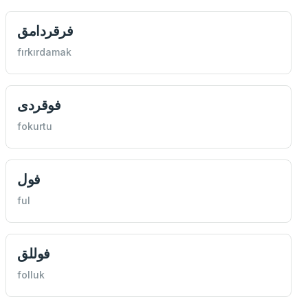
فرقردامق
fırkırdamak
فوقردی
fokurtu
فول
ful
فوللق
folluk