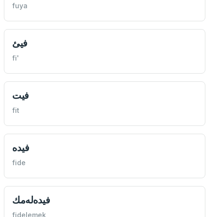
fuya
فیئ
fi'
فيت
fit
فيده
fide
فيده‌له‌مك
fidelemek