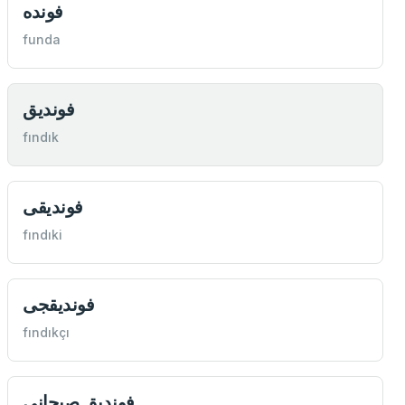
فونده
funda
فونديق
fındık
فونديقی
fındıki
فونديقجی
fındıkçı
فونديق صيچانی