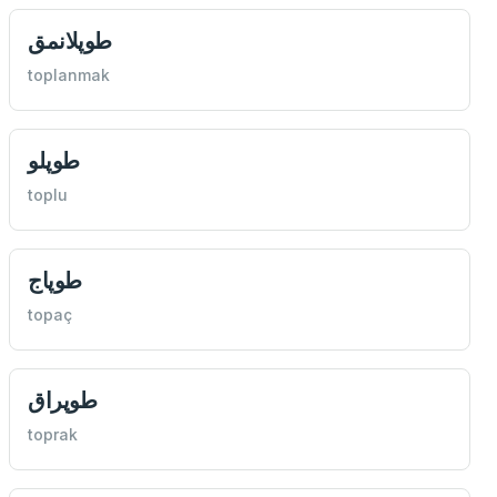
طوپلانمق
toplanmak
طوپلو
toplu
طوپاج
topaç
طوپراق
toprak