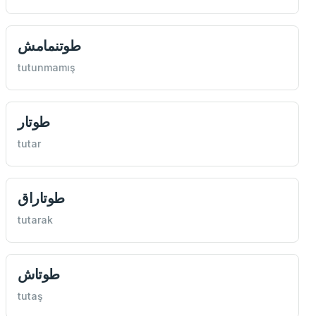
طوتنمامش
tutunmamış
طوتار
tutar
طوتاراق
tutarak
طوتاش
tutaş