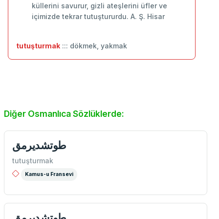
küllerini savurur, gizli ateşlerini üfler ve
içimizde tekrar tutuştururdu. A. Ş. Hisar
tutuşturmak
::: dökmek, yakmak
Diğer Osmanlıca Sözlüklerde:
طوتشديرمق
tutuşturmak
Kamus-u Fransevi
طوتشديرمق