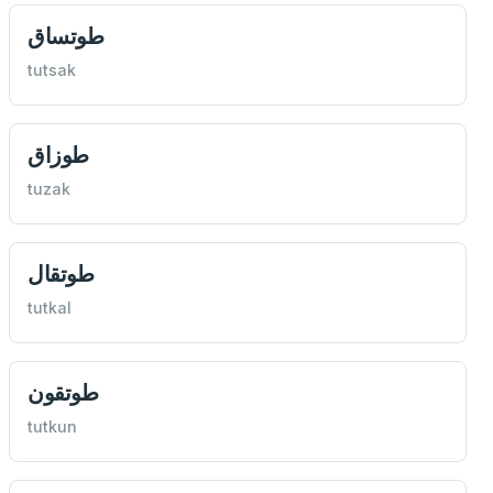
طوتساق
tutsak
طوزاق
tuzak
طوتقال
tutkal
طوتقون
tutkun