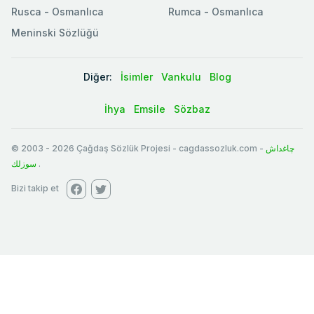
Rusca - Osmanlıca
Rumca - Osmanlıca
Meninski Sözlüğü
Diğer:
İsimler
Vankulu
Blog
İhya
Emsile
Sözbaz
© 2003
-
2026
Çağdaş Sözlük Projesi - cagdassozluk.com -
چاغداش
سوزلك
.
Bizi takip et