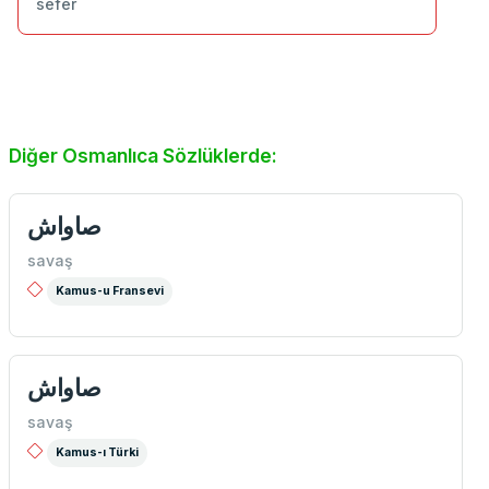
sefer
Diğer Osmanlıca Sözlüklerde:
صاواش
savaş
Kamus-u Fransevi
صاواش
savaş
Kamus-ı Türki