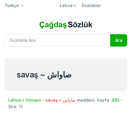
Türkçe
Lehce-i
Sözlükler
savaş ~ صاواش
Lehce-i Osmani
-
savaş ~ صاواش
maddesi. Sayfa:
485
-
Sira:
15