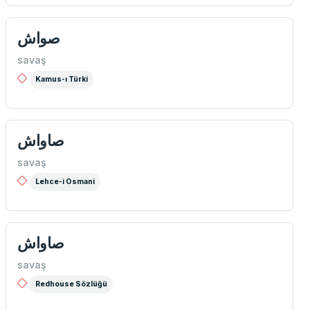
صواش
savaş
Kamus-ı Türki
صاواش
savaş
Lehce-i Osmani
صاواش
savaş
Redhouse Sözlüğü