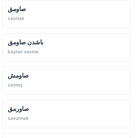
صاومق
savmak
باشدن صاومق
baştan savma
صاومش
savmış
صاورمق
savurmak