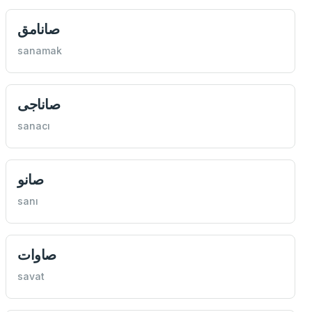
صانامق
sanamak
صاناجی
sanacı
صانو
sanı
صاوات
savat