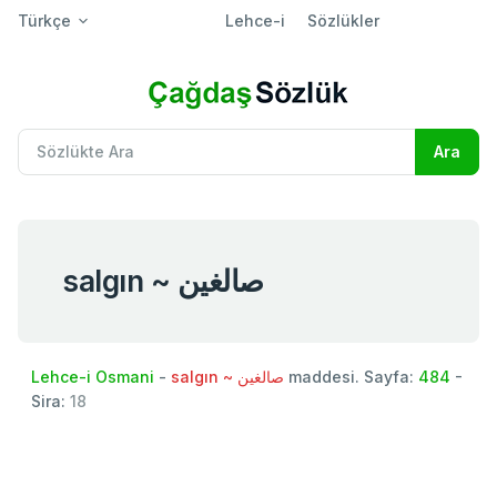
Türkçe
Lehce-i
Sözlükler
salgın ~ صالغين
Lehce-i Osmani
-
salgın ~ صالغين
maddesi. Sayfa:
484
-
Sira:
18