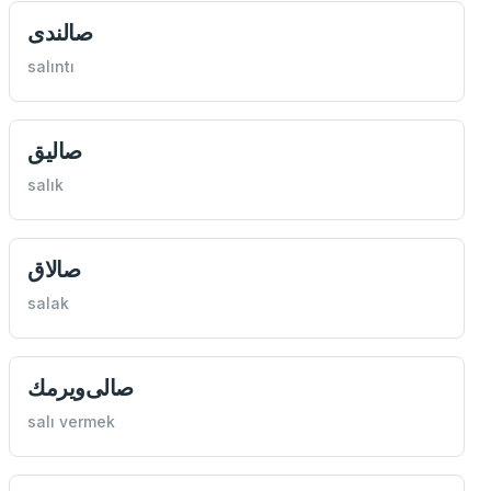
صالندی
salıntı
صاليق
salık
صالاق
salak
صالی‌ويرمك
salı vermek