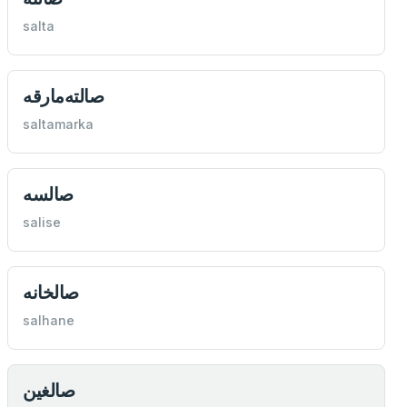
salta
صالته‌مارقه
saltamarka
صالسه
salise
صالخانه
salhane
صالغين