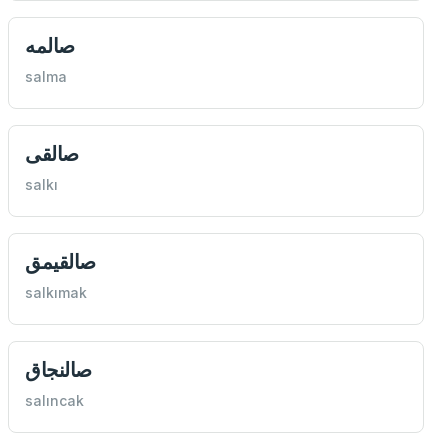
‌صالمه
salma
صالقی
salkı
صالقيمق
salkımak
صالنجاق
salıncak