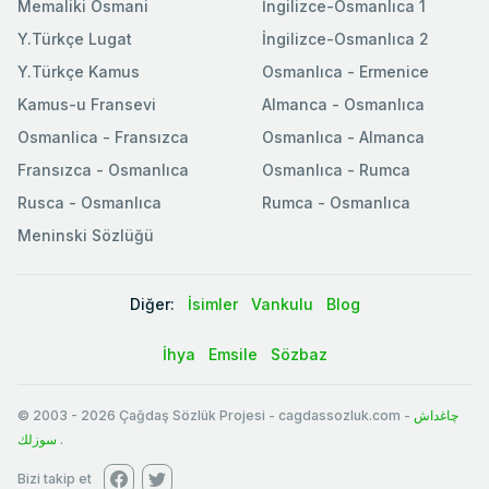
Memaliki Osmani
İngilizce-Osmanlıca 1
Y.Türkçe Lugat
İngilizce-Osmanlıca 2
Y.Türkçe Kamus
Osmanlıca - Ermenice
Kamus-u Fransevi
Almanca - Osmanlıca
Osmanlica - Fransızca
Osmanlıca - Almanca
Fransızca - Osmanlıca
Osmanlıca - Rumca
Rusca - Osmanlıca
Rumca - Osmanlıca
Meninski Sözlüğü
Diğer:
İsimler
Vankulu
Blog
İhya
Emsile
Sözbaz
© 2003
-
2026
Çağdaş Sözlük Projesi - cagdassozluk.com -
چاغداش
سوزلك
.
Bizi takip et