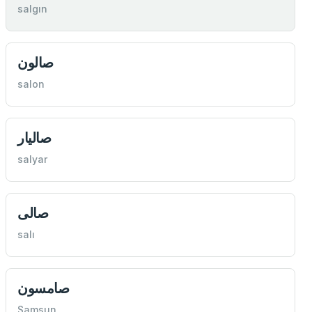
salgın
صالون
salon
صاليار
salyar
صالی
salı
صامسون
Samsun