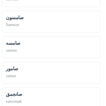
صامسون
Samsun
صامسه
samsa
صامور
samur
صانجمق
sancımak