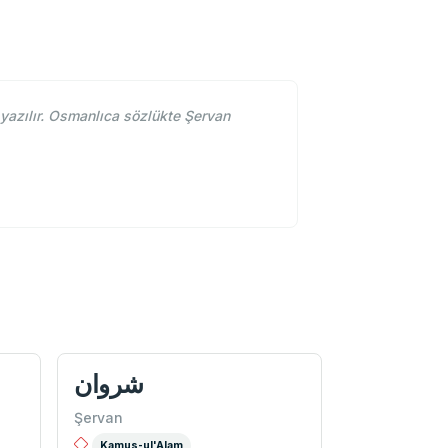
azılır. Osmanlıca sözlükte Şervan
شروان
Şervan
Kamus-ul'Alam