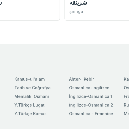
شرينقه
ش
şırınga
Kamus-ul'alam
Ahter-i Kebir
Ka
Tarih ve Coğrafya
Osmanlıca-İngilizce
Os
Memaliki Osmani
İngilizce-Osmanlıca 1
Fr
Y.Türkçe Lugat
İngilizce-Osmanlıca 2
Ru
Y.Türkçe Kamus
Osmanlıca - Ermenice
Me