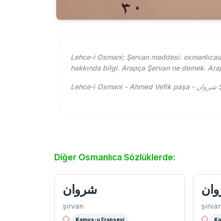
Lehce-i Osmani; Şervan maddesi. osmanlıcada
hakkında bilgi. Arapça Şervan ne demek. Ara
Le
Diğer Osmanlıca Sözlüklerde:
ان
شروان
şirvan
şirva
Kamus-u Fransevi
Ka