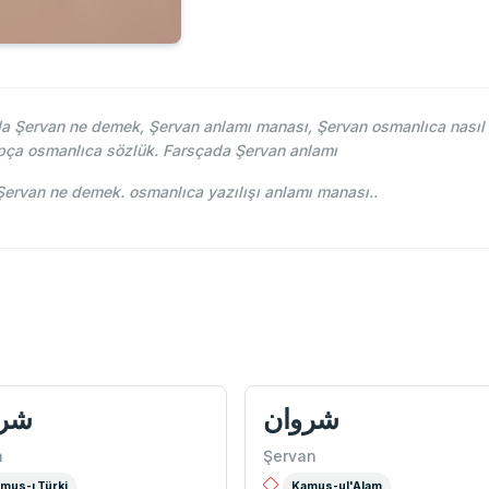
 Şervan ne demek, Şervan anlamı manası, Şervan osmanlıca nasıl y
pça osmanlıca sözlük. Farsçada Şervan anlamı
hce-i Osmani - Ahmed Vefik paşa - شروان Şervan ne demek. osmanlıca yazılışı anlamı manası..
شروان
شرو
n
Şervan
mus-ı Türki
Kamus-ul'Alam