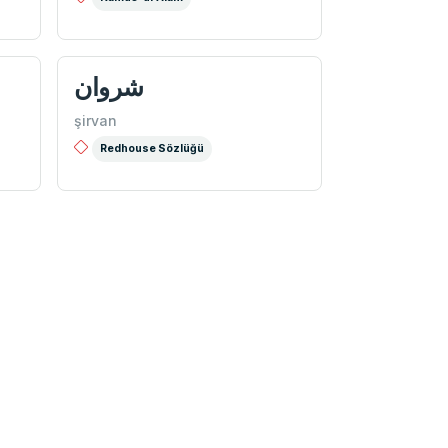
شروان
şirvan
Redhouse Sözlüğü