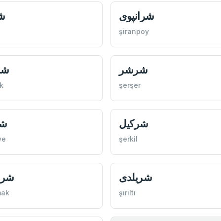
شرانپوی
ش
şiranpoy
شرشر
شر
ik
şerşer
شركيل
شر
ye
şerkil
شريلدی
شرل
mak
şırıltı