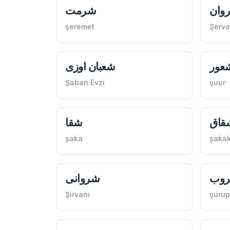
وان
شرمت
şeremet
Şerv
عور
شعبان اوزی
Şaban Evzi
şuur
قاق
شقا
şaka
şaka
وب
شروانی
Şirvani
şurup