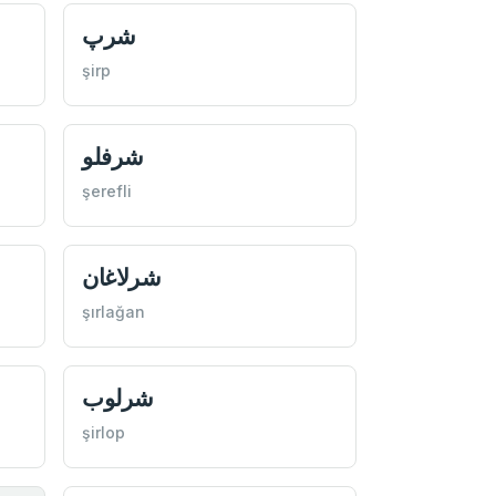
شرپ
şirp
شرفلو
şerefli
شرلاغان
şırlağan
شرلوب
şirlop