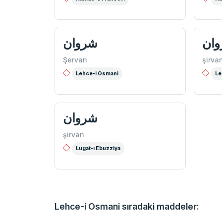
ان
شروان
Şervan
şirva
Lehce-i Osmani
Le
شروان
şirvan
Lugat-ı Ebuzziya
Lehce-i Osmani sıradaki maddeler: