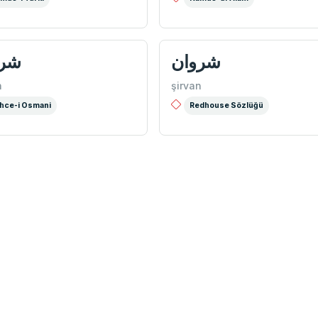
شروان
شرو
n
şirvan
hce-i Osmani
Redhouse Sözlüğü