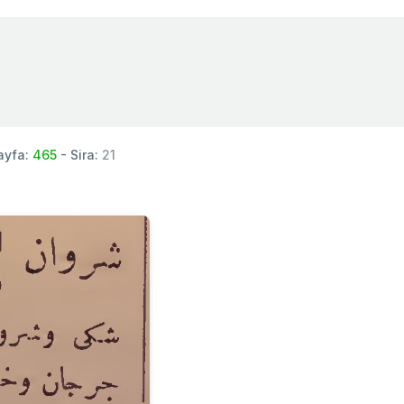
ayfa:
465
- Sira:
21