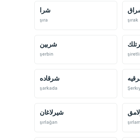
راق
شرا
şıra
şırak
تلك
شربين
şerbin
şiretl
قيه
شرقاده
şarkada
Şerkı
امق
شيرلاغان
şırlağan
şırla