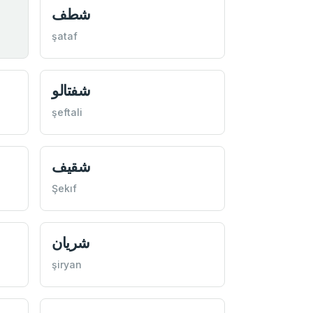
شطف
şataf
شفتالو
şeftali
شقيف
Şekıf
شريان
şiryan