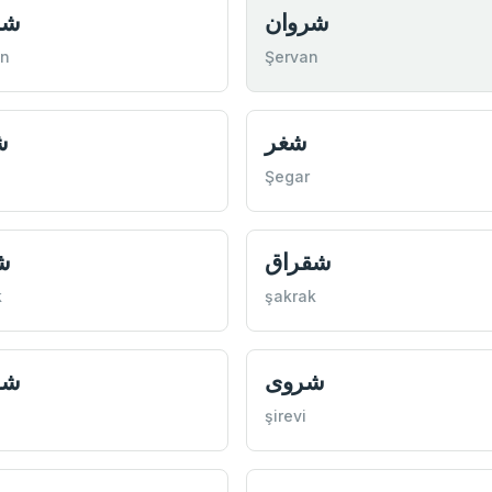
شروان
شر
an
Şervan
شغر
ش
Şegar
شقراق
ش
k
şakrak
شروی
شر
şirevi