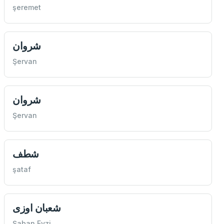
şeremet
شروان
Şervan
شروان
Şervan
شطف
şataf
شعبان اوزی
Şaban Evzi