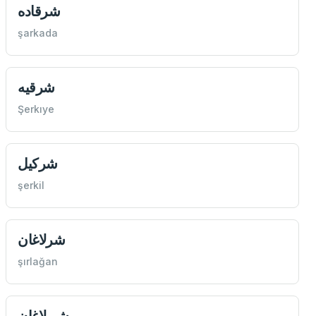
شرقاده
şarkada
شرقيه
Şerkıye
شركيل
şerkil
شرلاغان
şırlağan
شيرلاغان