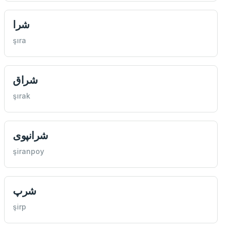
شرا
şıra
شراق
şırak
شرانپوی
şiranpoy
شرپ
şirp