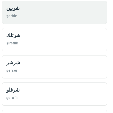
شربين
şerbin
شرتلك
şiretlik
شرشر
şerşer
شرفلو
şerefli