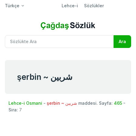
Türkçe
Lehce-i
Sözlükler
şerbin ~ شربين
Lehce-i Osmani
-
şerbin ~ شربين
maddesi. Sayfa:
465
-
Sira:
7