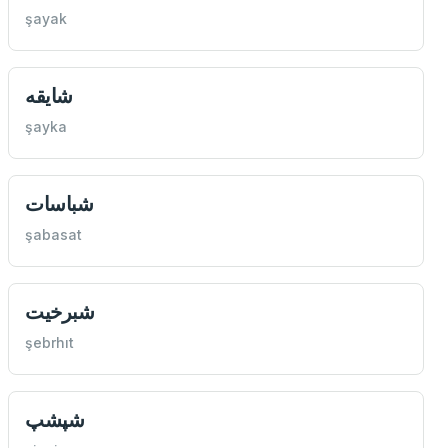
şayak
شايقه
şayka
شباسات
şabasat
شبرخيت
şebrhıt
شپشپ