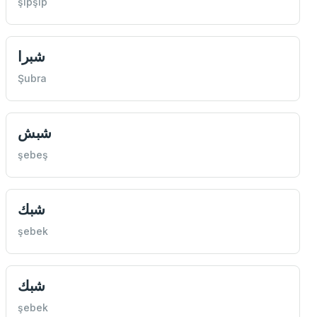
şipşip
شبرا
Şubra
شبش
şebeş
شبك
şebek
شبك
şebek