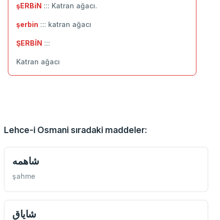
şERBiN
::: Katran ağacı.
şerbin
::: katran ağacı
ŞERBİN
:::
Katran ağacı
Lehce-i Osmani sıradaki maddeler:
شاهمه
şahme
شاياق