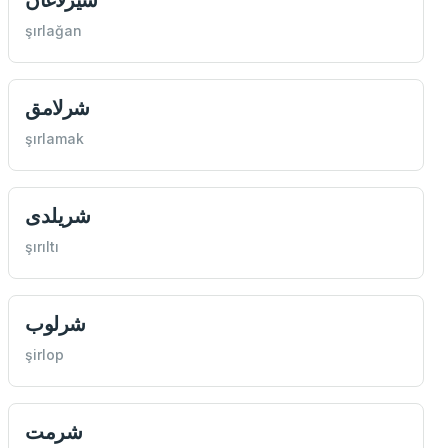
şırlağan
شرلامق
şırlamak
شريلدی
şırıltı
شرلوب
şirlop
شرمت