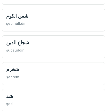
شبين الكوم
şebinülküm
شجاع الدين
şücauddin
شخرم
şahrem
شد
şed