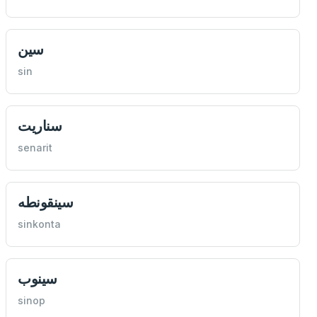
سين
sin
سناريت
senarit
سينقونطه
sinkonta
سينوب
sinop