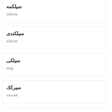
سيلكمه
silkme
سيلكندی
silkinti
سيلكی
silgi
سيركك
seyrek