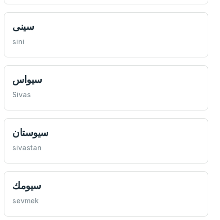
سينی
sini
سيواس
Sivas
سيوستان
sivastan
سيومك
sevmek