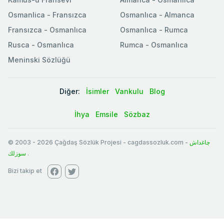
Osmanlica - Fransızca
Osmanlıca - Almanca
Fransızca - Osmanlıca
Osmanlıca - Rumca
Rusca - Osmanlıca
Rumca - Osmanlıca
Meninski Sözlüğü
Diğer:
İsimler
Vankulu
Blog
İhya
Emsile
Sözbaz
© 2003
-
2026
Çağdaş Sözlük Projesi - cagdassozluk.com -
چاغداش
سوزلك
.
Bizi takip et