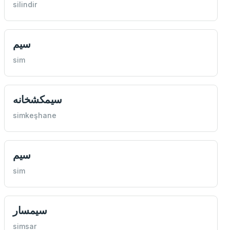
silindir
سيم
sim
سيمكشخانه
simkeşhane
سيم
sim
سيمسار
simsar