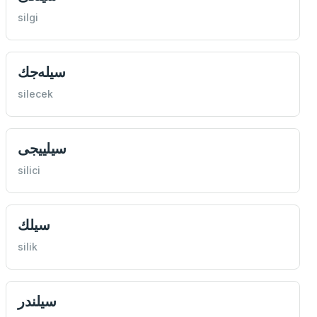
silgi
سيله‌جك
silecek
سيلييجی
silici
سيلك
silik
سيلندر