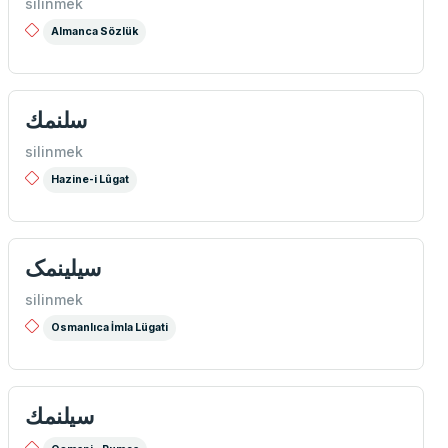
silinmek
Almanca Sözlük
سلنمك
silinmek
Hazine-i Lûgat
سیلینمک
silinmek
Osmanlıca İmla Lügati
سيلنمك