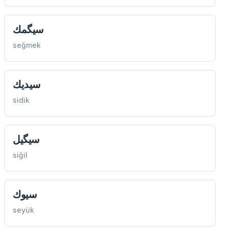
سيگمك
seğmek
سيديك
sidik
سيگيل
siğil
سيوك
seyük