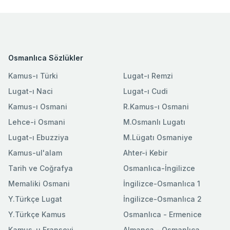
Osmanlıca Sözlükler
Kamus-ı Türki
Lugat-ı Remzi
Lugat-ı Naci
Lugat-ı Cudi
Kamus-ı Osmani
R.Kamus-ı Osmani
Lehce-i Osmani
M.Osmanlı Lugatı
Lugat-ı Ebuzziya
M.Lügatı Osmaniye
Kamus-ul'alam
Ahter-i Kebir
Tarih ve Coğrafya
Osmanlıca-İngilizce
Memaliki Osmani
İngilizce-Osmanlıca 1
Y.Türkçe Lugat
İngilizce-Osmanlıca 2
Y.Türkçe Kamus
Osmanlıca - Ermenice
Kamus-u Fransevi
Almanca - Osmanlıca