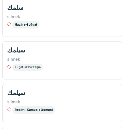
سلمك
silmek
Hazine-i Lûgat
سیلمك
silmek
Lugat-ı Ebuzziya
سيلمك
silmek
Resimli Kamus-ı Osmani