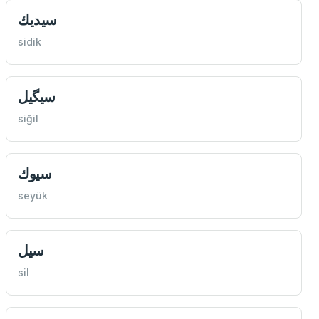
سيديك
sidik
سيگيل
siğil
سيوك
seyük
سيل
sil