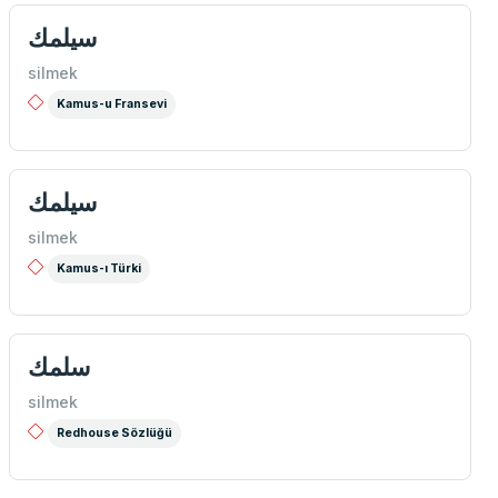
سیلمك
silmek
Kamus-u Fransevi
سيلمك
silmek
Kamus-ı Türki
سلمك
silmek
Redhouse Sözlüğü