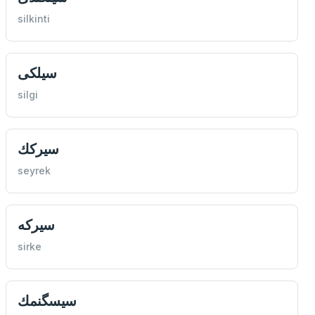
silkinti
سيلكی
silgi
سيركك
seyrek
سيركه
sirke
سيسگنمك