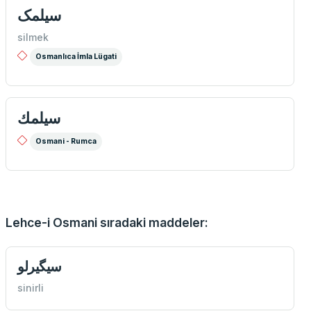
سیلمک
silmek
Osmanlıca İmla Lügati
سيلمك
Osmani - Rumca
Lehce-i Osmani sıradaki maddeler:
سيگيرلو
sinirli