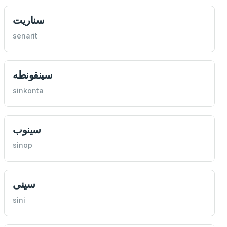
سناريت
senarit
سينقونطه
sinkonta
سينوب
sinop
سينی
sini