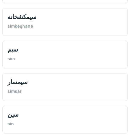
سيمكشخانه
simkeşhane
سيم
sim
سيمسار
simsar
سين
sin