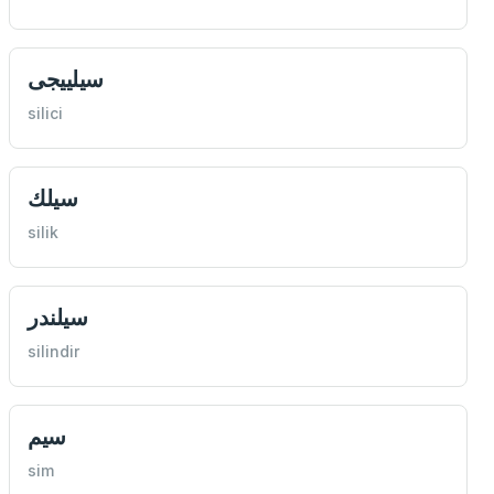
سيلييجی
silici
سيلك
silik
سيلندر
silindir
سيم
sim