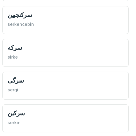
سركنجبين
serkencebin
سركه
sirke
سرگی
sergi
سركين
serkin