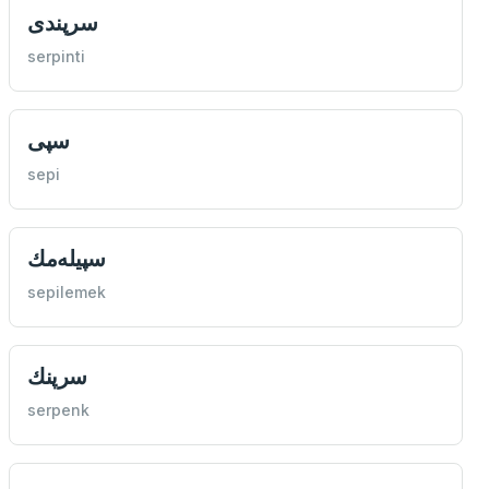
سرپندی
serpinti
سپی
sepi
سپيله‌مك
sepilemek
سرپنك
serpenk