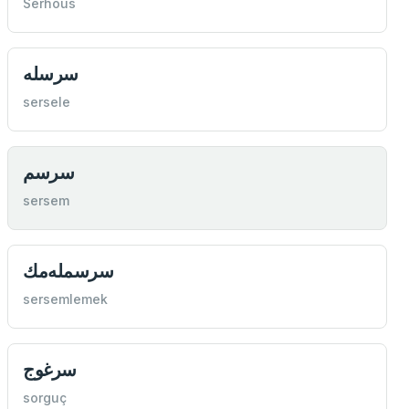
Serhous
سرسله
sersele
سرسم
sersem
سرسمله‌مك
sersemlemek
سرغوج
sorguç