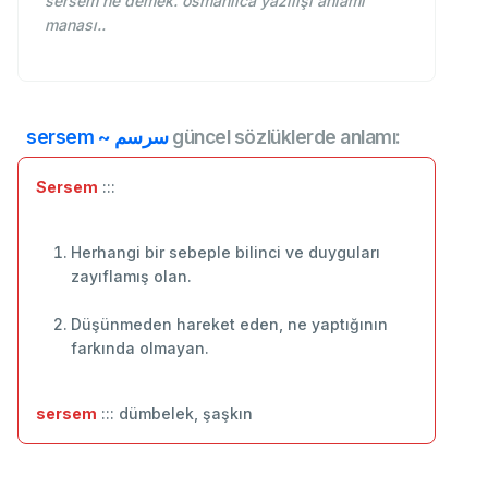
sersem ne demek. osmanlıca yazılışı anlamı
manası..
sersem ~ سرسم
güncel sözlüklerde anlamı:
Sersem
:::
Herhangi bir sebeple bilinci ve duyguları
zayıflamış olan.
Düşünmeden hareket eden, ne yaptığının
farkında olmayan.
sersem
::: dümbelek, şaşkın