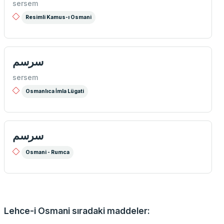
sersem
Resimli Kamus-ı Osmani
سرسم
sersem
Osmanlıca İmla Lügati
سرسم
Osmani - Rumca
Lehce-i Osmani sıradaki maddeler: