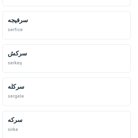
سرفيجه
serfice
سركش
serkeş
سركله
sergele
سركه
sirke