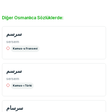
Diğer Osmanlıca Sözlüklerde:
سرسم
sersem
Kamus-u Fransevi
سرسم
sersem
Kamus-ı Türki
سرسام