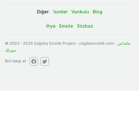
Diğer:
İsimler
Vankulu
Blog
İhya
Emsile
Sözbaz
© 2003
-
2026
Çağdaş Sözlük Projesi - cagdassozluk.com -
چاغداش
سوزلك
.
Bizi takip et