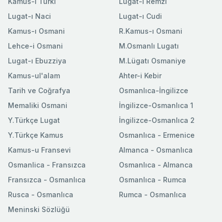
Kamus-ı Türki
Lugat-ı Remzi
Lugat-ı Naci
Lugat-ı Cudi
Kamus-ı Osmani
R.Kamus-ı Osmani
Lehce-i Osmani
M.Osmanlı Lugatı
Lugat-ı Ebuzziya
M.Lügatı Osmaniye
Kamus-ul'alam
Ahter-i Kebir
Tarih ve Coğrafya
Osmanlıca-İngilizce
Memaliki Osmani
İngilizce-Osmanlıca 1
Y.Türkçe Lugat
İngilizce-Osmanlıca 2
Y.Türkçe Kamus
Osmanlıca - Ermenice
Kamus-u Fransevi
Almanca - Osmanlıca
Osmanlica - Fransızca
Osmanlıca - Almanca
Fransızca - Osmanlıca
Osmanlıca - Rumca
Rusca - Osmanlıca
Rumca - Osmanlıca
Meninski Sözlüğü