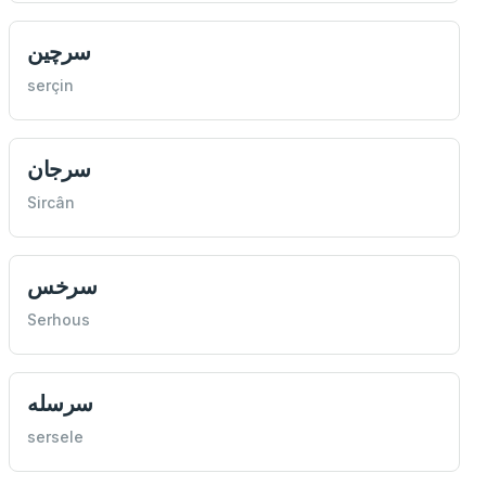
سرچين
serçin
سرجان
Sircân
سرخس
Serhous
سرسله
sersele