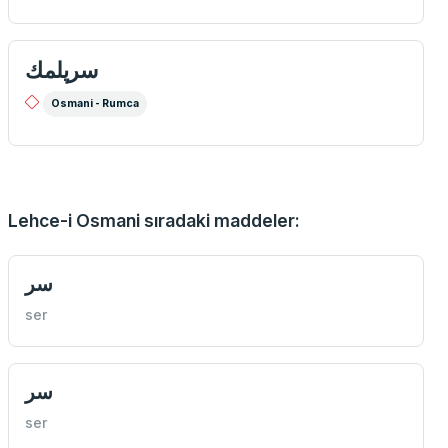
سرپلمك
Osmani - Rumca
Lehce-i Osmani sıradaki maddeler:
سر
ser
سر
ser