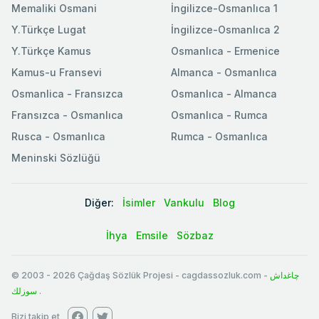
Memaliki Osmani
İngilizce-Osmanlıca 1
Y.Türkçe Lugat
İngilizce-Osmanlıca 2
Y.Türkçe Kamus
Osmanlıca - Ermenice
Kamus-u Fransevi
Almanca - Osmanlıca
Osmanlica - Fransızca
Osmanlıca - Almanca
Fransızca - Osmanlıca
Osmanlıca - Rumca
Rusca - Osmanlıca
Rumca - Osmanlıca
Meninski Sözlüğü
Diğer:
İsimler
Vankulu
Blog
İhya
Emsile
Sözbaz
© 2003
-
2026
Çağdaş Sözlük Projesi - cagdassozluk.com -
چاغداش
سوزلك
.
Bizi takip et