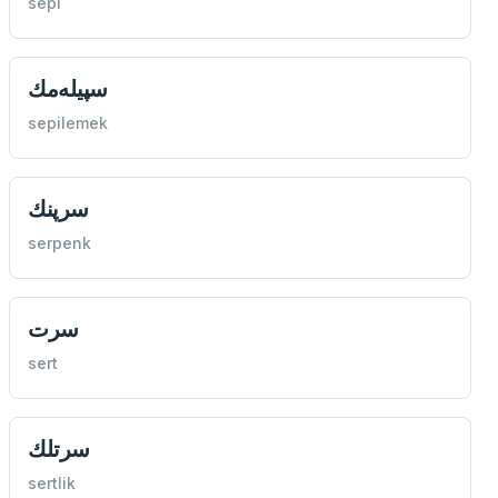
sepi
سپيله‌مك
sepilemek
سرپنك
serpenk
سرت
sert
سرتلك
sertlik