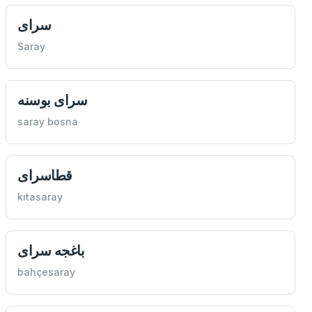
سرای
Saray
سرای بوسنه
saray bosna
قطاسرای
kıtasaray
باغجه سرای
bahçesaray