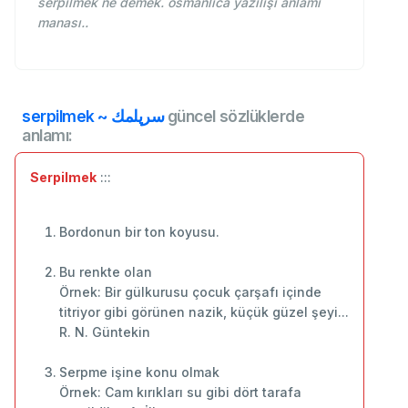
serpilmek ne demek. osmanlıca yazılışı anlamı
manası..
serpilmek ~ سرپلمك
güncel sözlüklerde
anlamı:
Serpilmek
:::
Bordonun bir ton koyusu.
Bu renkte olan
Örnek: Bir gülkurusu çocuk çarşafı içinde
titriyor gibi görünen nazik, küçük güzel şeyi...
R. N. Güntekin
Serpme işine konu olmak
Örnek: Cam kırıkları su gibi dört tarafa