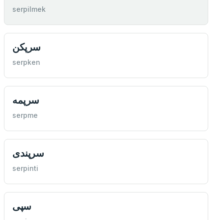
serpilmek
سرپكن
serpken
سرپمه
serpme
سرپندی
serpinti
سپی