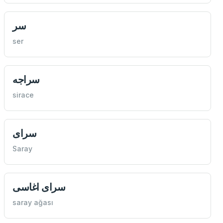
سر
ser
سراجه
sirace
سرای
Saray
سرای اغاسی
saray ağası