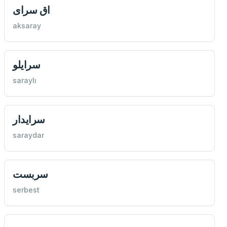
اق سرای
aksaray
سرايلو
saraylı
سرايدار
saraydar
سربست
serbest