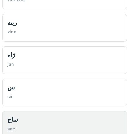
زينه
zine
ژاه
jah
س
sin
ساج
sac