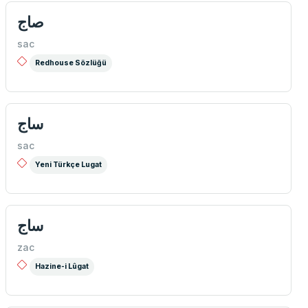
صاج
sac
Redhouse Sözlüğü
ساج
sac
Yeni Türkçe Lugat
ساج
zac
Hazine-i Lûgat