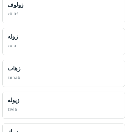
زولوف
zülüf
زوله
zula
زهاب
zehab
زيوله
zıvla
زیبك