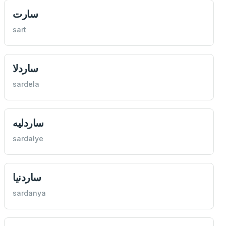
سارت
sart
ساردلا
sardela
ساردليه
sardalye
ساردنيا
sardanya