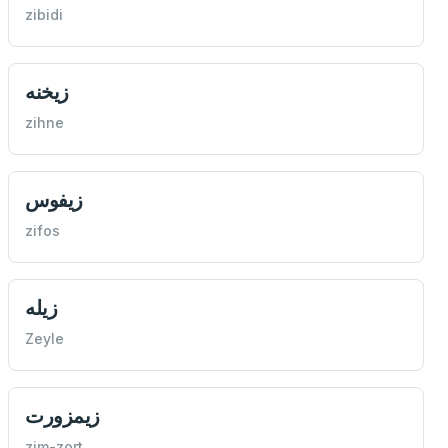
zibidi
زیخنه
zihne
زیفوس
zifos
زيله
Zeyle
زيمزورت
zim-zort