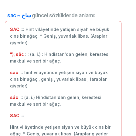
sac ~ ساج
güncel sözlüklerde anlamı:
SAC
::: Hint vilâyetinde yetişen siyah ve büyük
cins bir ağaç. * Geniş, yuvarlak libas. (Araplar
giyerler)
"); sâc
::: (a. i.) : Hindistan'dan gelen, kerestesi
makbul ve sert bir ağaç.
sac
::: hint vilayetinde yetişen siyah ve büyük
cins bir ağaç , geniş , yuvarlak libas , (araplar
giyerler)
sâc
::: (a. i.) Hindistan'dan gelen, kerestesi
makbul ve sert bir ağaç.
SAC
:::
Hint vilâyetinde yetişen siyah ve büyük cins bir
ağaç. * Geniş, yuvarlak libas. (Araplar giyerler