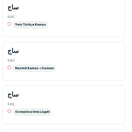
ساج
sac
Yeni Türkçe Kamus
ساج
sac
Resimli Kamus-ı Osmani
ساج
saç
Osmanlıca İmla Lügati