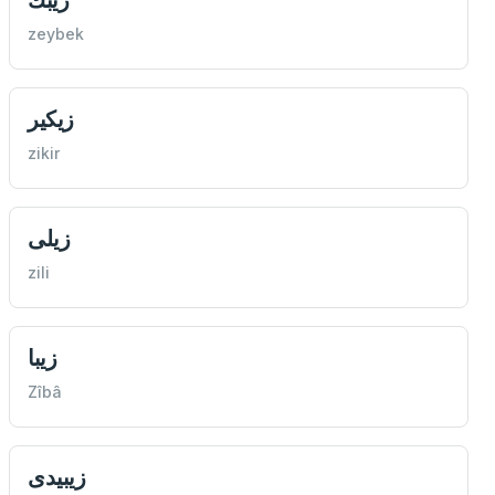
zeybek
زیكیر
zikir
زیلی
zili
زیبا
Zîbâ
زیبیدی