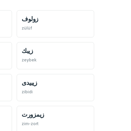
زولوف
zülüf
زیبك
zeybek
زیبیدی
zibidi
زيمزورت
zim-zort