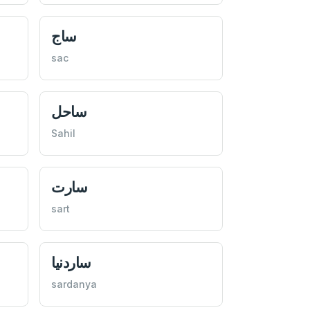
ساج
sac
ساحل
Sahil
سارت
sart
ساردنيا
sardanya