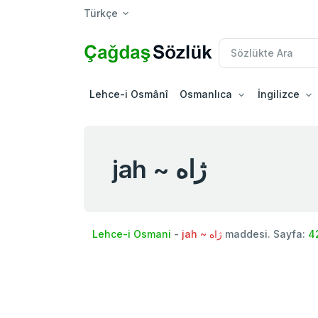
Türkçe
Lehce-i Osmânî
Osmanlıca
İngilizce
jah ~ ژاه
Lehce-i Osmani
-
jah ~ ژاه
maddesi. Sayfa:
4