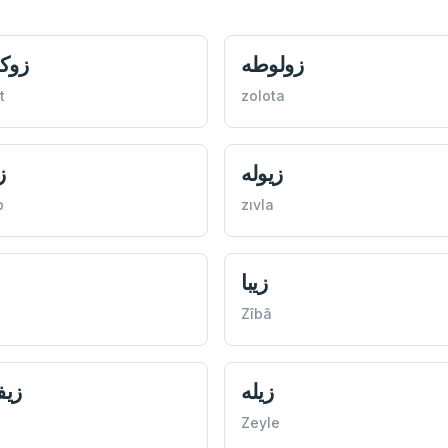
زولوطه
زوك
t
zolota
زيوله
ز
b
zıvla
زیبا
Zîbâ
زيله
زی
Zeyle