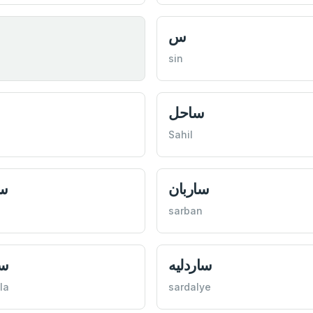
س
sin
ساحل
Sahil
ساربان
س
sarban
ساردليه
سا
la
sardalye