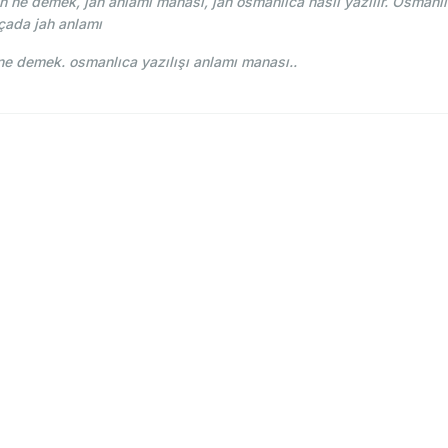
 ne demek, jah anlamı manası, jah osmanlıca nasıl yazılır. Osmanlı
çada jah anlamı
Osmani - Ahmed Vefik paşa - ژاه jah ne demek. osmanlıca yazılışı anlamı manası..