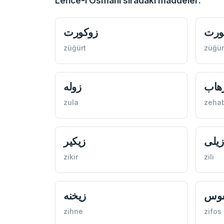
Lehce-i Osmani sıradaki maddeler:
ورت
زوكورت
züğürt
züğür
هاب
زوله
zula
zeha
زیلی
زیكیر
zikir
zili
فوس
زیخنه
zihne
zifos