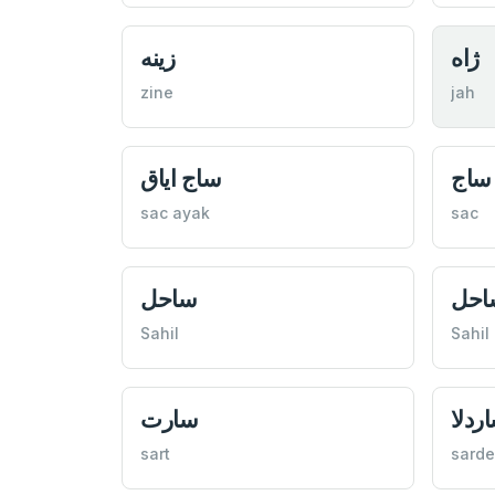
ژاه
زينه
zine
jah
ساج
ساج اياق
sac ayak
sac
احل
ساحل
Sahil
Sahil
ردلا
سارت
sart
sarde