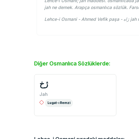
Lehce-i Osmani; jah maddesi. osmanlıcada jah
jah ne demek. Arapça osmanlıca sözlük. Fars
Lehce-i 
Diğer Osmanlıca Sözlüklerde:
ژخ
Jah
Lugat-ı Remzi