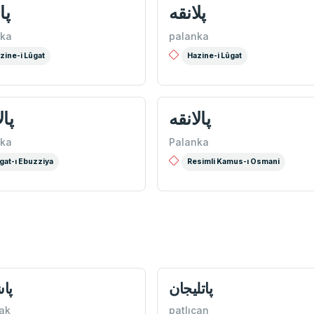
پلانقه
پا
nka
palanka
zine-i Lûgat
Hazine-i Lûgat
پالانقه
پال
nka
Palanka
gat-ı Ebuzziya
Resimli Kamus-ı Osmani
پاتليجان
پا
ak
patlıcan