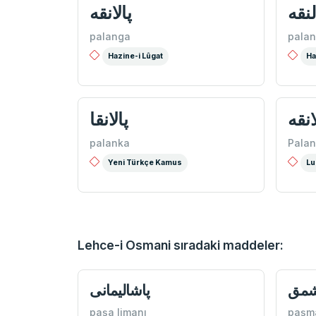
لنقه
پالانقه
palanga
pala
Hazine-i Lûgat
Ha
انقه
پالانقا
palanka
Pala
Yeni Türkçe Kamus
Lu
Lehce-i Osmani sıradaki maddeler:
شمق
پاشاليمانی
paşa limanı
paşm