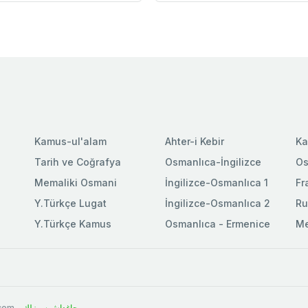
Kamus-ul'alam
Ahter-i Kebir
Ka
Tarih ve Coğrafya
Osmanlıca-İngilizce
Os
Memaliki Osmani
İngilizce-Osmanlıca 1
Fr
Y.Türkçe Lugat
İngilizce-Osmanlıca 2
Ru
Y.Türkçe Kamus
Osmanlıca - Ermenice
Me
.com -
چاغداش سوزلك
.