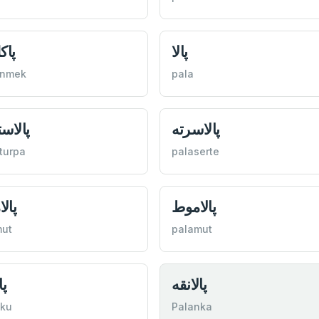
پالا
پاك
enmek
pala
پالاسرته
پالاست
turpa
palaserte
پالاموط
پال
mut
palamut
پالانقه
پا
nku
Palanka