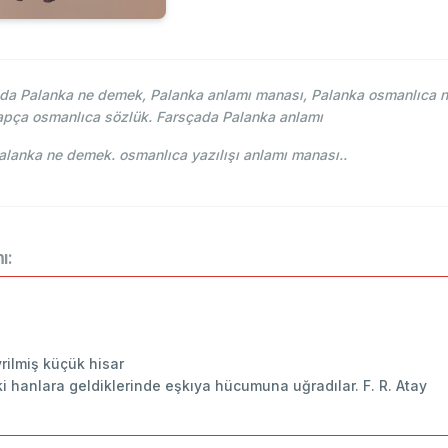
a Palanka ne demek, Palanka anlamı manası, Palanka osmanlıca nas
apça osmanlıca sözlük. Farsçada Palanka anlamı
ce-i Osmani - Ahmed Vefik paşa - پالانقه Palanka ne demek. osmanlıca yazılışı anlamı manası..
ı:
rilmiş küçük hisar
 hanlara geldiklerinde eşkıya hücumuna uğradılar. F. R. Atay