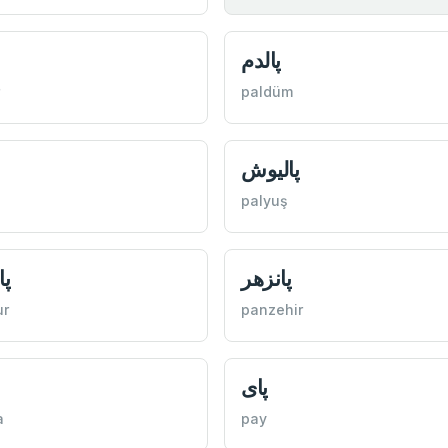
پالدم
paldüm
پاليوش
palyuş
پانزهر
پا
ur
panzehir
پای
a
pay