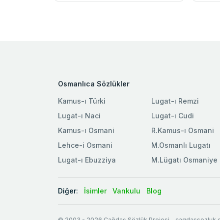
Osmanlıca Sözlükler
Kamus-ı Türki
Lugat-ı Remzi
Lugat-ı Naci
Lugat-ı Cudi
Kamus-ı Osmani
R.Kamus-ı Osmani
Lehce-i Osmani
M.Osmanlı Lugatı
Lugat-ı Ebuzziya
M.Lügatı Osmaniye
Diğer:
İsimler
Vankulu
Blog
© 2003
-
2026
Çağdaş Sözlük Projesi - cagdassozluk