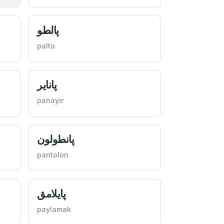
پالطو
palto
پاناير
panayır
پانطولون
pantolon
پايلامق
paylamak