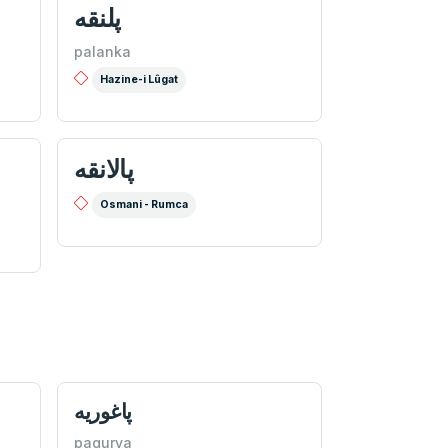
پلنقه
palanka
Hazine-i Lûgat
پالانقه
Osmani - Rumca
پاغوريه
pagurya