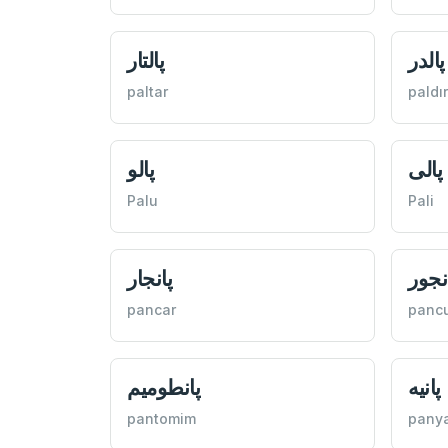
پالدر
پالتار
paltar
paldır
پالی
پالو
Palu
Pali
نجور
پانجار
pancar
panc
پانيه
پانطوميم
pantomim
pany