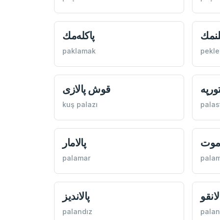
لنمك
پاكله‌مك
paklamak
pekl
ورپه
قوش پالازی
kuş palazı
palas
اموت
پالامار
palamar
pala
لانقو
پالانديز
palandız
pala