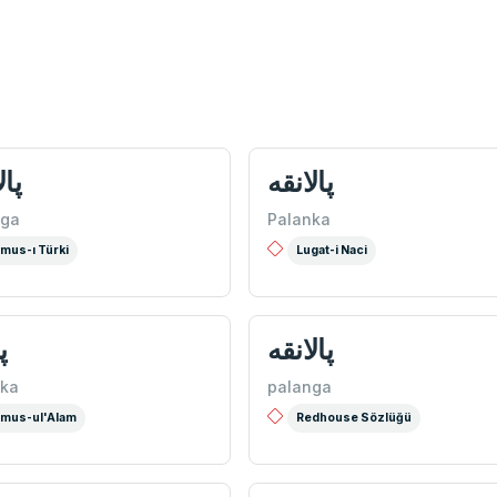
پالانقه
پال
nga
Palanka
mus-ı Türki
Lugat-i Naci
پالانقه
پ
nka
palanga
mus-ul'Alam
Redhouse Sözlüğü