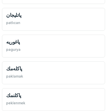
پاتليجان
patlıcan
پاغوريه
pagurya
پاكله‌مك
paklamak
پاكلنمك
peklenmek