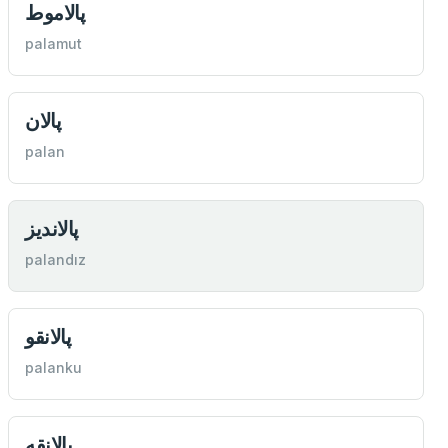
پالاموط
palamut
پالان
palan
پالانديز
palandız
پالانقو
palanku
پالانقه