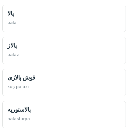
پالا
pala
پالاز
palaz
قوش پالازی
kuş palazı
پالاستورپه
palasturpa