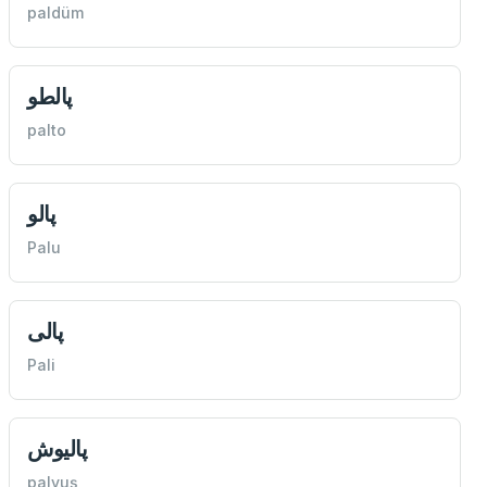
paldüm
پالطو
palto
پالو
Palu
پالی
Pali
پاليوش
palyuş