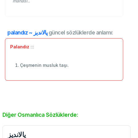
manası..
palandız ~ پالانديز
güncel sözlüklerde anlamı:
Palandız
:::
Çeşmenin musluk taşı.
Diğer Osmanlıca Sözlüklerde:
پالانديز