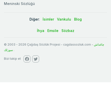
Meninski Sözlüğü
Diğer:
İsimler
Vankulu
Blog
İhya
Emsile
Sözbaz
© 2003
-
2026
Çağdaş Sözlük Projesi - cagdassozluk.com -
چاغداش
سوزلك
.
Bizi takip et