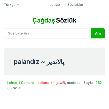
Türkçe
Lehce-i
Sözlükler
palandız ~ پالانديز
Lehce-i Osmani
-
palandız ~ پالانديز
maddesi. Sayfa:
262
- Sira:
3